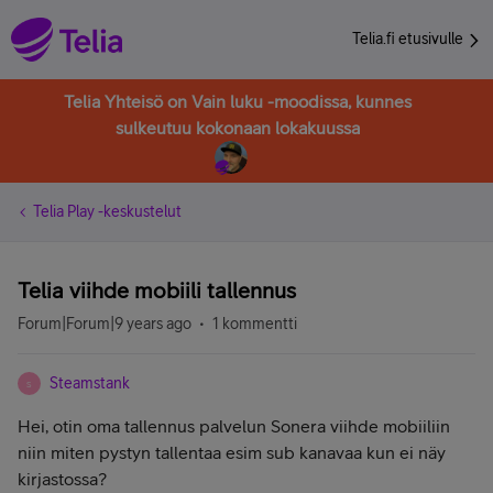
Telia.fi etusivulle
Telia Yhteisö on Vain luku -moodissa, kunnes
sulkeutuu kokonaan lokakuussa
Telia Play -keskustelut
Telia viihde mobiili tallennus
Forum|Forum|9 years ago
1 kommentti
Steamstank
S
Hei, otin oma tallennus palvelun Sonera viihde mobiiliin
niin miten pystyn tallentaa esim sub kanavaa kun ei näy
kirjastossa?