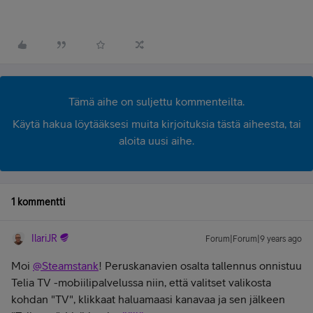
Tämä aihe on suljettu kommenteilta.
Käytä hakua löytääksesi muita kirjoituksia tästä aiheesta, tai
aloita uusi aihe.
1 kommentti
IlariJR
Forum|Forum|9 years ago
Moi
@Steamstank
! Peruskanavien osalta tallennus onnistuu
Telia TV -mobiilipalvelussa niin, että valitset valikosta
kohdan "TV", klikkaat haluamaasi kanavaa ja sen jälkeen