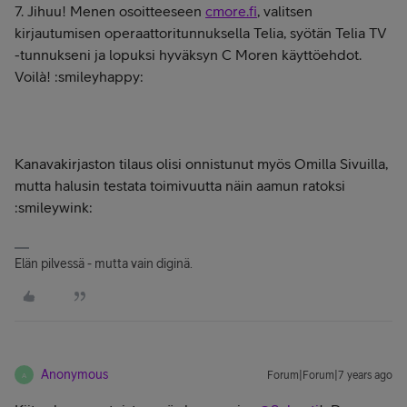
7. Jihuu! Menen osoitteeseen
cmore.fi
, valitsen
kirjautumisen operaattoritunnuksella Telia, syötän Telia TV
-tunnukseni ja lopuksi hyväksyn C Moren käyttöehdot.
Voilà! :smileyhappy:
Kanavakirjaston tilaus olisi onnistunut myös Omilla Sivuilla,
mutta halusin testata toimivuutta näin aamun ratoksi
:smileywink:
Elän pilvessä - mutta vain diginä.
Anonymous
Forum|Forum|7 years ago
A