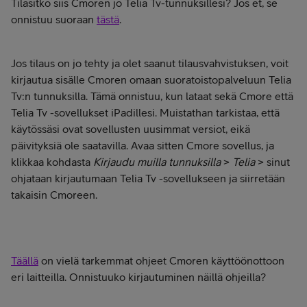
Tilasitko siis Cmoren jo Telia Tv-tunnuksillesi? Jos et, se
onnistuu suoraan
tästä
.
Jos tilaus on jo tehty ja olet saanut tilausvahvistuksen, voit
kirjautua sisälle Cmoren omaan suoratoistopalveluun Telia
Tv:n tunnuksilla. Tämä onnistuu, kun lataat sekä Cmore että
Telia Tv -sovellukset iPadillesi. Muistathan tarkistaa, että
käytössäsi ovat sovellusten uusimmat versiot, eikä
päivityksiä ole saatavilla. Avaa sitten Cmore sovellus, ja
klikkaa kohdasta
Kirjaudu muilla tunnuksilla
>
Telia
> sinut
ohjataan kirjautumaan Telia Tv -sovellukseen ja siirretään
takaisin Cmoreen.
Täällä
on vielä tarkemmat ohjeet Cmoren käyttöönottoon
eri laitteilla. Onnistuuko kirjautuminen näillä ohjeilla?