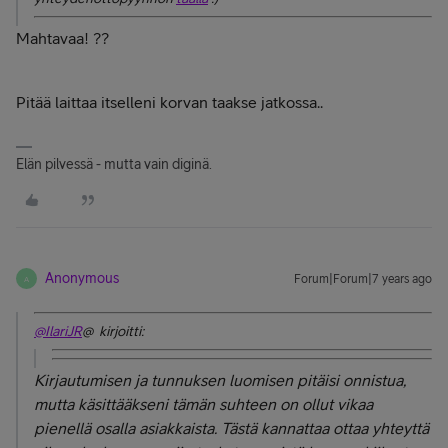
Mahtavaa!
?
?
Pitää laittaa itselleni korvan taakse jatkossa..
Elän pilvessä - mutta vain diginä.
Anonymous
Forum|Forum|7 years ago
A
@IlariJR
@ kirjoitti:
Kirjautumisen ja tunnuksen luomisen pitäisi onnistua,
mutta käsittääkseni tämän suhteen on ollut vikaa
pienellä osalla asiakkaista. Tästä kannattaa ottaa yhteyttä