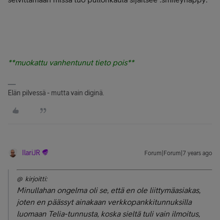
**muokattu vanhentunut tieto pois**
Elän pilvessä - mutta vain diginä.
IlariJR
Forum|Forum|7 years ago
@ kirjoitti:
Minullahan ongelma oli se, että en ole liittymäasiakas,
joten en päässyt ainakaan verkkopankkitunnuksilla
luomaan Telia-tunnusta, koska sieltä tuli vain ilmoitus,