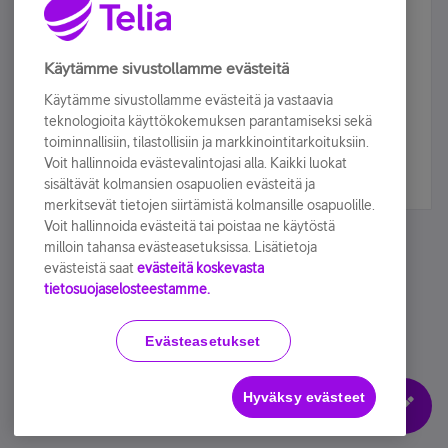
Älä jää paitsi – osallistu ja voita!
Tilaa Telian uutiskirje ja olet mukana arvonnassa.
Käytämme sivustollamme evästeitä
Samalla saat parhaat asiakasedut suoraan
Käytämme sivustollamme evästeitä ja vastaavia
sähköpostiisi.
teknologioita käyttökokemuksen parantamiseksi sekä
toiminnallisiin, tilastollisiin ja markkinointitarkoituksiin.
Voit hallinnoida evästevalintojasi alla. Kaikki luokat
Tilaa nyt
sisältävät kolmansien osapuolien evästeitä ja
merkitsevät tietojen siirtämistä kolmansille osapuolille.
Voit hallinnoida evästeitä tai poistaa ne käytöstä
milloin tahansa evästeasetuksissa. Lisätietoja
evästeistä saat
evästeitä koskevasta
tietosuojaselosteestamme.
Käyttöehdot
Accessibility statement
Evästeasetukset
Hyväksy evästeet
Evästeasetukset