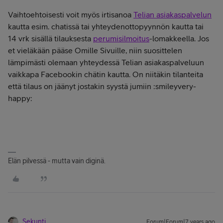
Vaihtoehtoisesti voit myös irtisanoa
Telian asiakaspalvelun
kautta esim. chatissä tai yhteydenottopyynnön kautta tai
14 vrk sisällä tilauksesta
perumisilmoitus
-lomakkeella. Jos
et vieläkään pääse Omille Sivuille, niin suosittelen
lämpimästi olemaan yhteydessä Telian asiakaspalveluun
vaikkapa Facebookin chätin kautta. On niitäkin tilanteita
että tilaus on jäänyt jostakin syystä jumiin :smileyvery-
happy:
Elän pilvessä - mutta vain diginä.
Sekunti
Forum|Forum|7 years ago