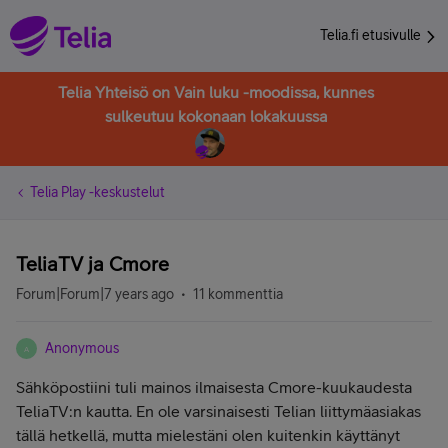
Telia.fi etusivulle
Telia Yhteisö on Vain luku -moodissa, kunnes
sulkeutuu kokonaan lokakuussa
Telia Play -keskustelut
TeliaTV ja Cmore
Forum|Forum|7 years ago
11 kommenttia
Anonymous
A
Sähköpostiini tuli mainos ilmaisesta Cmore-kuukaudesta
TeliaTV:n kautta. En ole varsinaisesti Telian liittymäasiakas
tällä hetkellä, mutta mielestäni olen kuitenkin käyttänyt