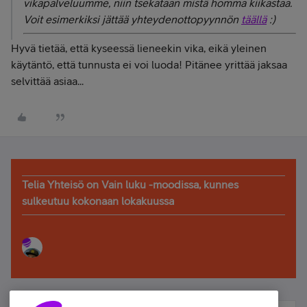
vikapalveluumme, niin tsekataan mistä homma kiikastaa.
Voit esimerkiksi jättää yhteydenottopyynnön
täällä
:)
Hyvä tietää, että kyseessä lieneekin vika, eikä yleinen
käytäntö, että tunnusta ei voi luoda! Pitänee yrittää jaksaa
selvittää asiaa...
Telia Yhteisö on Vain luku -moodissa, kunnes
sulkeutuu kokonaan lokakuussa