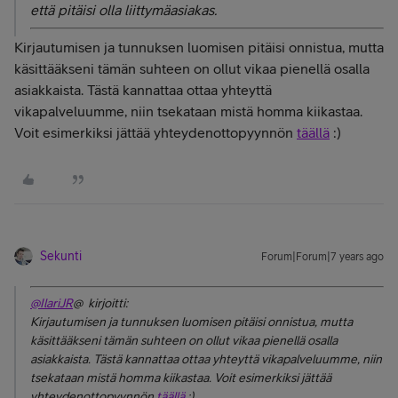
että pitäisi olla liittymäasiakas.
Kirjautumisen ja tunnuksen luomisen pitäisi onnistua, mutta
käsittääkseni tämän suhteen on ollut vikaa pienellä osalla
asiakkaista. Tästä kannattaa ottaa yhteyttä
vikapalveluumme, niin tsekataan mistä homma kiikastaa.
Voit esimerkiksi jättää yhteydenottopyynnön
täällä
:)
Sekunti
Forum|Forum|7 years ago
@IlariJR
@ kirjoitti:
Kirjautumisen ja tunnuksen luomisen pitäisi onnistua, mutta
käsittääkseni tämän suhteen on ollut vikaa pienellä osalla
asiakkaista. Tästä kannattaa ottaa yhteyttä vikapalveluumme, niin
tsekataan mistä homma kiikastaa. Voit esimerkiksi jättää
yhteydenottopyynnön
täällä
:)