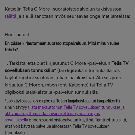
Katselin Telia C More -suoratoistopalvelun tukisivustoa
täältä
ja siellä sanotaan myös seuraavaa ongelmatilanteissa:
Hide content
En pääse kirjautumaan suoratoistopalveluun. Mitä minun tulee
tehdä?
1. Tarkista, että olet kirjautunut C More -palveluun
Telia TV
sovelluksen tunnuksilla*
(tai digiboksin tunnuksilla, jos
käytät digiboksia ilman Telian laajakaistaa). Älä siis yritä
kirjautua C Moren, mtv:n (ent. Katsomo) tai Telia TV
digiboksi laajakaistalla -palvelun tunnuksilla.
*Jos käytössäsi on
digiboksi Telian laajakaistalla
tai
kaapelikortti
,
sinun täytyy
tilata maksuttomat Telia TV sovelluksen tunnukset ja
aktivoida käyttämäsi kanavapaketti näkymään myös
sovelluksella
ennen suoratoistopalvelun käyttöä. Tämä johtuu siitä,
että voit käyttää palvelua ainoastaan Telia TV sovelluksen
tunnuksilla.