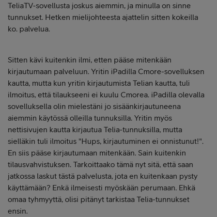
TeliaTV-sovellusta joskus aiemmin, ja minulla on sinne
tunnukset. Hetken mielijohteesta ajattelin sitten kokeilla
ko. palvelua.
Sitten kävi kuitenkin ilmi, etten pääse mitenkään
kirjautumaan palveluun. Yritin iPadilla Cmore-sovelluksen
kautta, mutta kun yritin kirjautumista Telian kautta, tuli
ilmoitus, että tilaukseeni ei kuulu Cmorea. iPadilla olevalla
sovelluksella olin mielestäni jo sisäänkirjautuneena
aiemmin käytössä olleilla tunnuksilla. Yritin myös
nettisivujen kautta kirjautua Telia-tunnuksilla, mutta
sielläkin tuli ilmoitus "Hups, kirjautuminen ei onnistunut!".
En siis pääse kirjautumaan mitenkään. Sain kuitenkin
tilausvahvistuksen. Tarkoittaako tämä nyt sitä, että saan
jatkossa laskut tästä palvelusta, jota en kuitenkaan pysty
käyttämään? Enkä ilmeisesti myöskään perumaan. Ehkä
omaa tyhmyyttä, olisi pitänyt tarkistaa Telia-tunnukset
ensin.