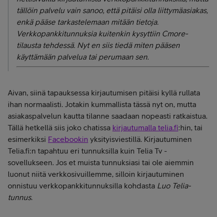
tällöin palvelu vain sanoo, että pitäisi olla liittymäasiakas,
enkä pääse tarkastelemaan mitään tietoja.
Verkkopankkitunnuksia kuitenkin kysyttiin Cmore-
tilausta tehdessä. Nyt en siis tiedä miten pääsen
käyttämään palvelua tai perumaan sen.
Aivan, siinä tapauksessa kirjautumisen pitäisi kyllä rullata
ihan normaalisti. Jotakin kummallista tässä nyt on, mutta
asiakaspalvelun kautta tilanne saadaan nopeasti ratkaistua.
Tällä hetkellä siis joko chatissa
kirjautumalla telia.fi
:hin, tai
esimerkiksi
Facebookin
yksityisviestillä. Kirjautuminen
Telia.fi:n tapahtuu eri tunnuksilla kuin Telia Tv -
sovellukseen. Jos et muista tunnuksiasi tai ole aiemmin
luonut niitä verkkosivuillemme, silloin kirjautuminen
onnistuu verkkopankkitunnuksilla kohdasta
Luo Telia-
tunnus
.