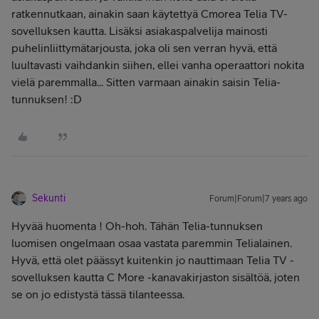
ratkennutkaan, ainakin saan käytettyä Cmorea Telia TV-
sovelluksen kautta. Lisäksi asiakaspalvelija mainosti
puhelinliittymätarjousta, joka oli sen verran hyvä, että
luultavasti vaihdankin siihen, ellei vanha operaattori nokita
vielä paremmalla... Sitten varmaan ainakin saisin Telia-
tunnuksen! :D
Sekunti
Forum|Forum|7 years ago
Hyvää huomenta
! Oh-hoh. Tähän Telia-tunnuksen
luomisen ongelmaan osaa vastata paremmin Telialainen.
Hyvä, että olet päässyt kuitenkin jo nauttimaan Telia TV -
sovelluksen kautta C More -kanavakirjaston sisältöä, joten
se on jo edistystä tässä tilanteessa.