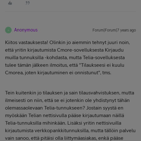
Anonymous
Forum|Forum|7 years ago
A
Kiitos vastauksesta! Olinkin jo aiemmin tehnyt juuri noin,
että yritin kirjautumista Cmore-sovelluksesta Kirjaudu
muilla tunnuksilla -kohdasta, mutta Telia-sovelluksesta
tulee tämän jälkeen ilmoitus, että "Tilaukseesi ei kuulu
Cmorea, joten kirjautuminen ei onnistunut", tms.
Tein kuitenkin jo tilauksen ja sain tilausvahvistuksen, mutta
ilmeisesti on niin, että se ei jotenkin ole yhdistynyt tähän
olemassaolevaan Telia-tunnukseen? Jostain syystä en
myöskään Telian nettisivulla pääse kirjautumaan näillä
Telia-tunnuksilla mihinkään. Lisäksi yritin nettisivuilla
kirjautumista verkkopankkitunnuksilla, mutta tällöin palvelu
vain sanoo, että pitäisi olla liittymäasiakas, enkä pääse