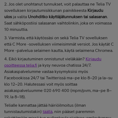
2. Jos olet unohtanut tunnukset, voit palauttaa ne Telia TV
sovelluksen kirjautumisikkunan painikkeesta
Kirjaudu
ulos
ja valita
Unohditko käyttäjätunnuksen tai salasanan
.
Saat sähköpostiisi salasanan vaihtolinkin, joka on voimassa
10 minuuttia.
3. Varmista, että käytössäsi on sekä Telia TV sovelluksen
että C More -sovelluksen viimeisimmät versiot. Jos käytät C
More -palvelua selaimen kautta, käytä selaimena Chromea.
4. Eikö kirjautuminen onnistunut vieläkään?
Kirjaudu
osoitteessa telia.fi
ja kysy neuvoa chatissa 24/7.
Asiakaspalvelumme vastaa kysymyksiisi myös
Facebookissa 24/7 tai Twitterissä ma–pe klo 8–20 ja la–su
klo 12–20. Halutessasi voit myös soittaa
asiakaspalveluumme 020 690 400 (mpm/pvm, ma–pe 8–
19, la 8–18).
Telialle kannattaa jättää häiriöilmoitus (ilman
tunnistautumistakin)
täällä
, niin pääset paremmin
selvittämään missä tuo pullonkaula sijaitsee :smileyhappy: