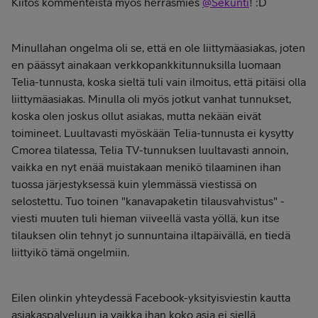
Kiitos kommenteista myös herrasmies
@Sekunti
! :D
Minullahan ongelma oli se, että en ole liittymäasiakas, joten
en päässyt ainakaan verkkopankkitunnuksilla luomaan
Telia-tunnusta, koska sieltä tuli vain ilmoitus, että pitäisi olla
liittymäasiakas. Minulla oli myös jotkut vanhat tunnukset,
koska olen joskus ollut asiakas, mutta nekään eivät
toimineet. Luultavasti myöskään Telia-tunnusta ei kysytty
Cmorea tilatessa, Telia TV-tunnuksen luultavasti annoin,
vaikka en nyt enää muistakaan menikö tilaaminen ihan
tuossa järjestyksessä kuin ylemmässä viestissä on
selostettu. Tuo toinen "kanavapaketin tilausvahvistus" -
viesti muuten tuli hieman viiveellä vasta yöllä, kun itse
tilauksen olin tehnyt jo sunnuntaina iltapäivällä, en tiedä
liittyikö tämä ongelmiin.
Eilen olinkin yhteydessä Facebook-yksityisviestin kautta
asiakaspalveluun ja vaikka ihan koko asia ei siellä