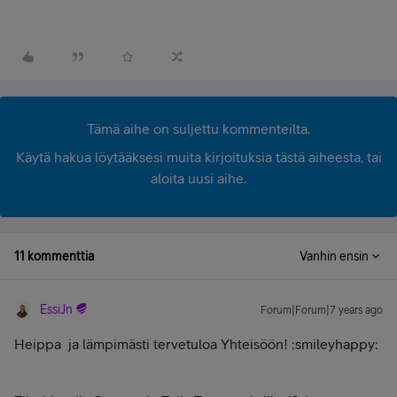
Tämä aihe on suljettu kommenteilta.
Käytä hakua löytääksesi muita kirjoituksia tästä aiheesta, tai
aloita uusi aihe.
11 kommenttia
Vanhin ensin
EssiJn
Forum|Forum|7 years ago
Heippa
ja lämpimästi tervetuloa Yhteisöön! :smileyhappy: