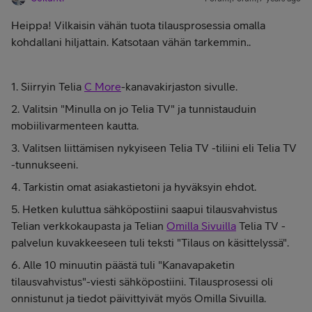
Heippa! Vilkaisin vähän tuota tilausprosessia omalla
kohdallani hiljattain. Katsotaan vähän tarkemmin..
1. Siirryin Telia
C More
-kanavakirjaston sivulle.
2. Valitsin "Minulla on jo Telia TV" ja tunnistauduin
mobiilivarmenteen kautta.
3. Valitsen liittämisen nykyiseen Telia TV -tiliini eli Telia TV
-tunnukseeni.
4. Tarkistin omat asiakastietoni ja hyväksyin ehdot.
5. Hetken kuluttua sähköpostiini saapui tilausvahvistus
Telian verkkokaupasta ja Telian
Omilla Sivuilla
Telia TV -
palvelun kuvakkeeseen tuli teksti "Tilaus on käsittelyssä".
6. Alle 10 minuutin päästä tuli "Kanavapaketin
tilausvahvistus"-viesti sähköpostiini. Tilausprosessi oli
onnistunut ja tiedot päivittyivät myös Omilla Sivuilla.