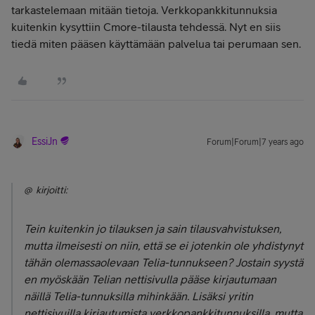
tarkastelemaan mitään tietoja. Verkkopankkitunnuksia
kuitenkin kysyttiin Cmore-tilausta tehdessä. Nyt en siis
tiedä miten pääsen käyttämään palvelua tai perumaan sen.
EssiJn
Forum|Forum|7 years ago
@ kirjoitti:
Tein kuitenkin jo tilauksen ja sain tilausvahvistuksen,
mutta ilmeisesti on niin, että se ei jotenkin ole yhdistynyt
tähän olemassaolevaan Telia-tunnukseen? Jostain syystä
en myöskään Telian nettisivulla pääse kirjautumaan
näillä Telia-tunnuksilla mihinkään. Lisäksi yritin
nettisivuilla kirjautumista verkkopankkitunnuksilla, mutta