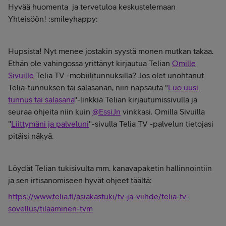
Hyvää huomenta
ja tervetuloa keskustelemaan
Yhteisöön! :smileyhappy:
Hupsista! Nyt menee jostakin syystä monen mutkan takaa.
Ethän ole vahingossa yrittänyt kirjautua Telian
Omille
Sivuille
Telia TV -mobiilitunnuksilla? Jos olet unohtanut
Telia-tunnuksen tai salasanan, niin napsauta "
Luo uusi
tunnus tai salasana
"-linkkiä Telian kirjautumissivulla ja
seuraa ohjeita niin kuin
@EssiJn
vinkkasi. Omilla Sivuilla
"
Liittymäni ja palveluni
"-sivulla Telia TV -palvelun tietojasi
pitäisi näkyä.
Löydät Telian tukisivulta mm. kanavapaketin hallinnointiin
ja sen irtisanomiseen hyvät ohjeet täältä:
https://www.telia.fi/asiakastuki/tv-ja-viihde/telia-tv-
sovellus/tilaaminen-tvm