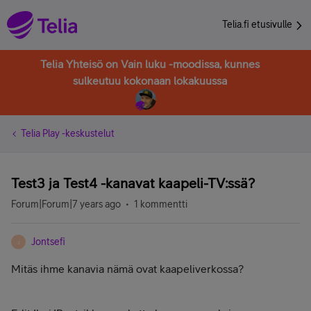
Telia.fi etusivulle
Telia Yhteisö on Vain luku -moodissa, kunnes
sulkeutuu kokonaan lokakuussa
Telia Play -keskustelut
Test3 ja Test4 -kanavat kaapeli-TV:ssä?
Forum|Forum|7 years ago
1 kommentti
Jontsefi
J
Mitäs ihme kanavia nämä ovat kaapeliverkossa?