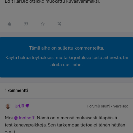
Edit IlariJR: otsikko muokattu kuvaavammaksi.
Tämä aihe on suljettu kommenteilta.
Käytä hakua löytääksesi muita kirjoituksia tästä aiheesta, tai
aloita uusi aihe.
1 kommentti
IlariJR
Forum|Forum|7 years ago
Moi
@Jontsefi
! Nämä on nimensä mukaisesti tilapäisiä
testikanavapaikkoja. Sen tarkempaa tietoa ei tähän hätään
ole :)