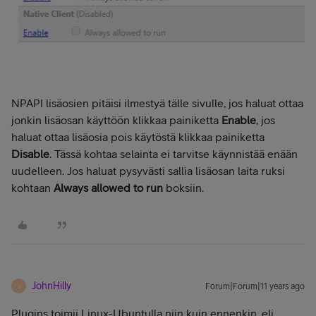
NPAPI lisäosien pitäisi ilmestyä tälle sivulle, jos haluat ottaa
jonkin lisäosan käyttöön klikkaa painiketta
Enable
, jos
haluat ottaa lisäosia pois käytöstä klikkaa painiketta
Disable
. Tässä kohtaa selainta ei tarvitse käynnistää enään
uudelleen. Jos haluat pysyvästi sallia lisäosan laita ruksi
kohtaan
Always allowed to run
boksiin.
JohnHilly
Forum|Forum|11 years ago
J
Plugins toimii Linux-Ubuntulla niin kuin ennenkin, eli