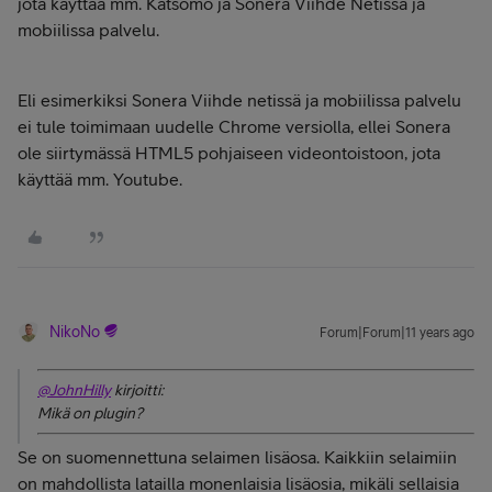
jota käyttää mm. Katsomo ja Sonera Viihde Netissä ja
mobiilissa palvelu.
Eli esimerkiksi Sonera Viihde netissä ja mobiilissa palvelu
ei tule toimimaan uudelle Chrome versiolla, ellei Sonera
ole siirtymässä HTML5 pohjaiseen videontoistoon, jota
käyttää mm. Youtube.
NikoNo
Forum|Forum|11 years ago
@JohnHilly
kirjoitti:
Mikä on plugin?
Se on suomennettuna selaimen lisäosa. Kaikkiin selaimiin
on mahdollista latailla monenlaisia lisäosia, mikäli sellaisia