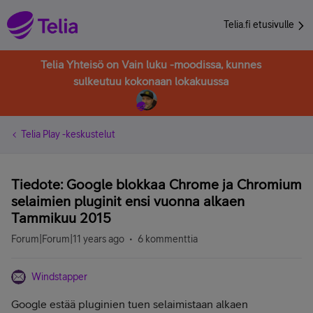
Telia.fi etusivulle
Telia Yhteisö on Vain luku -moodissa, kunnes
sulkeutuu kokonaan lokakuussa
Telia Play -keskustelut
Tiedote: Google blokkaa Chrome ja Chromium
selaimien pluginit ensi vuonna alkaen
Tammikuu 2015
Forum|Forum|11 years ago
6 kommenttia
Windstapper
Google estää pluginien tuen selaimistaan alkaen