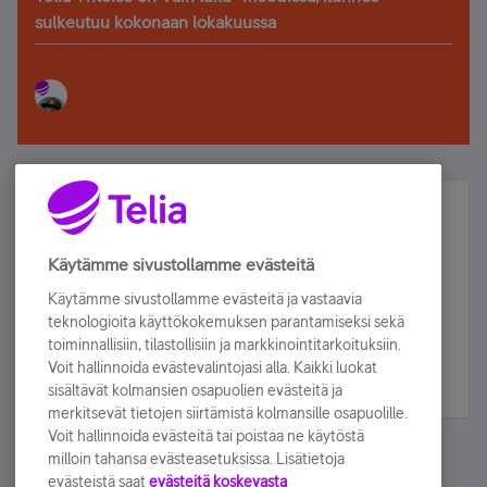
sulkeutuu kokonaan lokakuussa
Älä jää paitsi – osallistu ja voita!
Tilaa Telian uutiskirje ja olet mukana arvonnassa.
Käytämme sivustollamme evästeitä
Samalla saat parhaat asiakasedut suoraan
Käytämme sivustollamme evästeitä ja vastaavia
sähköpostiisi.
teknologioita käyttökokemuksen parantamiseksi sekä
toiminnallisiin, tilastollisiin ja markkinointitarkoituksiin.
Voit hallinnoida evästevalintojasi alla. Kaikki luokat
Tilaa nyt
sisältävät kolmansien osapuolien evästeitä ja
merkitsevät tietojen siirtämistä kolmansille osapuolille.
Voit hallinnoida evästeitä tai poistaa ne käytöstä
milloin tahansa evästeasetuksissa. Lisätietoja
evästeistä saat
evästeitä koskevasta