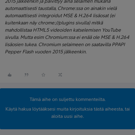
2015 jälkeenkin ja päivittyy aina selaimen mukana
automaattisesti taustalla, Chrome:ssa on ainakin vielä
automaattisesti integroidut
MSE & H.264
lisäosat (ei
kuitenkaan näy chrome://plugins sivulla) mitkä
mahdollistaa HTML5 videoiden katselemisen YouTube
sivulla. Mutta esim Chromium:ssa ei enää ole
MSE & H.264
lisäosien tukea. Chromium selaimeen on saatavilla PPAPI
Pepper Flash vuoden 2015 jälkeenkin.
Tämä aihe on suljettu kommenteilta.
Käytä hakua löytääksesi muita kirjoituksia tästä aiheesta, tai
aloita uusi aihe.