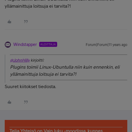
yllämainittuja loitsuja ei tarvita?!
Windstapper
ALOITTAJA
Forum|Forum|11 years ago
@JohnHilly
kirjoitti:
Plugins toimii Linux-Ubuntulla niin kuin ennenkin, eli
yllämainittuja loitsuja ei tarvita?!
Suuret kiitokset tiedosta.
Telia Yhteisö on Vain luku -moodissa, kunnes