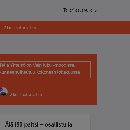
Telia.fi etusivulle
2 kuukautta sitten
Telia Yhteisö on Vain luku -moodissa,
kunnes sulkeutuu kokonaan lokakuussa
2 kuukautta sitten
Älä jää paitsi – osallistu ja