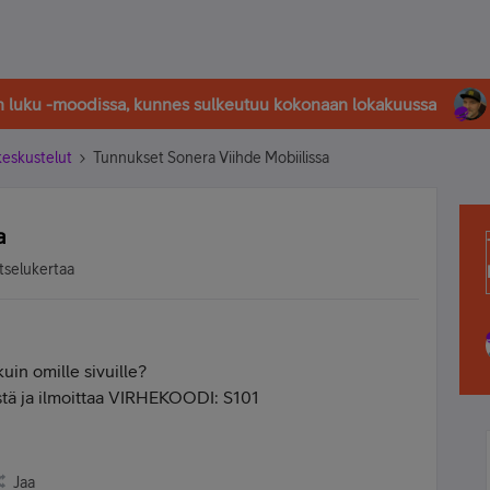
in luku -moodissa, kunnes sulkeutuu kokonaan lokakuussa
-keskustelut
Tunnukset Sonera Viihde Mobiilissa
a
tselukertaa
uin omille sivuille?
ästä ja ilmoittaa VIRHEKOODI: S101
Jaa