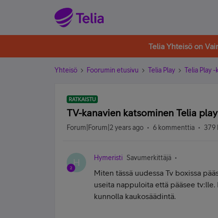
Telia Yhteisö on Va
Yhteisö
Foorumin etusivu
Telia Play
Telia Play 
RATKAISTU
TV-kanavien katsominen Telia play 
Forum|Forum|2 years ago
6 kommenttia
379 
Hymeristi
Savumerkittäjä
H
Miten tässä uudessa Tv boxissa pääs
useita nappuloita että pääsee tv:lle
kunnolla kaukosäädintä.