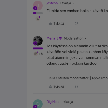
jesse56
Faxaaja
J
Ei taida sen vanhan boksin käyttö kai
Tykkää
Merja_J
Moderaattori
Jos käytössä on aiemmin ollut Arriks
käyttöön voi vielä palata kunhan käy
+6
ollut aiemmin joku vanhemman mallin 
ottanut uuden boksin käyttöön.
| Telia Yhteisön moderaattori | Apple iP
Tykkää
DigiHate
Irkkaaja
D