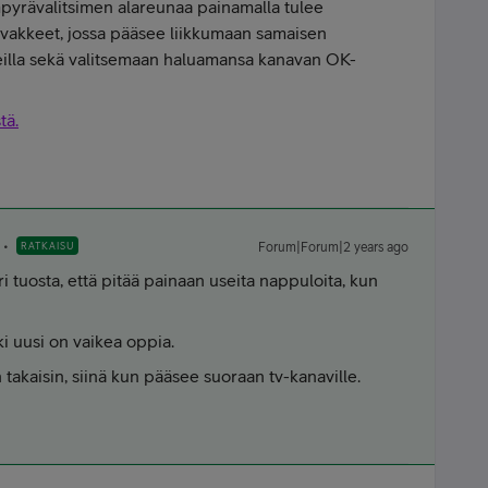
pyrävalitsimen alareunaa painamalla tulee
akkeet, jossa pääsee liikkumaan samaisen
keilla sekä valitsemaan haluamansa kanavan OK-
tä.
RATKAISU
Forum|Forum|2 years ago
ri tuosta, että pitää painaan useita nappuloita, kun
ki uusi on vaikea oppia.
 takaisin, siinä kun pääsee suoraan tv-kanaville.