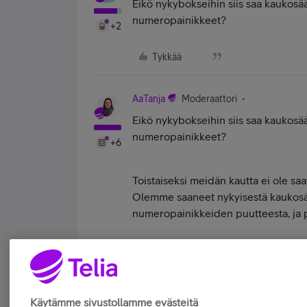
Eikö nykybokseihin siis saa kaukosä
numeropainikkeet?
+2
Tykkää
AaTanja
Moderaattori
Eikö nykybokseihin siis saa kaukosä
numeropainikkeet?
+6
Toistaiseksi meidän kautta ei ole sa
Olemme saaneet nykyisestä kaukosää
numeropainikkeiden puutteesta, ja 
Yhteisön moderaattori | TV & dekkarit | 
Tykkää
Käytämme sivustollamme evästeitä