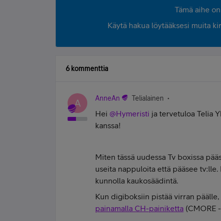
Tämä aihe on 
Käytä hakua löytääksesi muita kirjo
6 kommenttia
AnneAn
Telialainen
A
Hei
@Hymeristi
ja tervetuloa Telia 
kanssa!
Miten tässä uudessa Tv boxissa pääs
useita nappuloita että pääsee tv:lle
kunnolla kaukosäädintä.
Kun digiboksiin pistää virran päälle
painamalla CH-painiketta
(CMORE -p