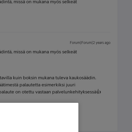
ädintä, missä on mukana myös selkeät
Forum|Forum|2 years ago
ädintä, missä on mukana myös selkeät
atavilla kuin boksin mukana tuleva kaukosäädin.
timestä palautetta esimerkiksi juuri
palaute on otettu vastaan palvelunkehityksessä👍
Samsung |