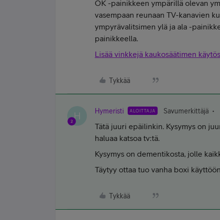
OK -painikkeen ympärillä olevan ym
vasempaan reunaan TV-kanavien kuv
ympyrävalitsimen ylä ja ala -painik
painikkeella.
Lisää vinkkejä kaukosäätimen käytös
Tykkää
Hymeristi
Savumerkittäjä
ALOITTAJA
H
Tätä juuri epäilinkin. Kysymys on juu
haluaa katsoa tv:tä.
Kysymys on dementikosta, jolle kaik
Täytyy ottaa tuo vanha boxi käyttöön
Tykkää