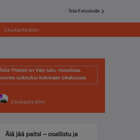
Telia.fi etusivulle
2 kuukautta sitten
Telia Yhteisö on Vain luku -moodissa,
kunnes sulkeutuu kokonaan lokakuussa
2 kuukautta sitten
Älä jää paitsi – osallistu ja