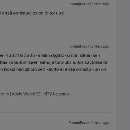
Forum|Forum|2 years ago
 enää onnistua,jos on jo toi uusi.
Forum|Forum|2 years ago
en 4302 tai 5305 -mallin digiboksi niin silloin sen
ttää kirjautumiseen samoja tunnuksia. Jos käytössä on
boksi niin silloin sen käyttö ei enää onnistu kun on
hone 16 | Apple Watch SE | MTV Katsomo+
Forum|Forum|2 years ago