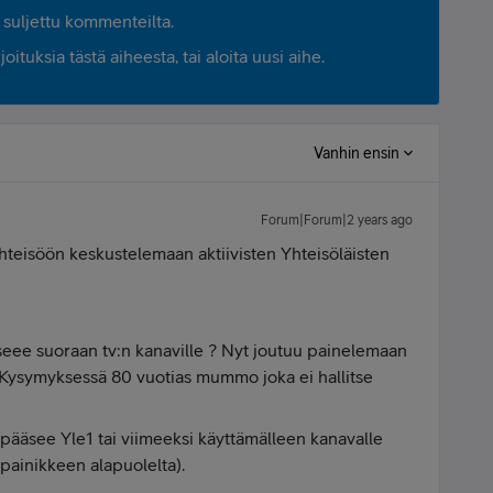
suljettu kommenteilta.
ituksia tästä aiheesta, tai aloita uusi aihe.
Vanhin ensin
Forum|Forum|2 years ago
Yhteisöön keskustelemaan aktiivisten Yhteisöläisten
eee suoraan tv:n kanaville ? Nyt joutuu painelemaan
. Kysymyksessä 80 vuotias mummo joka ei hallitse
, pääsee Yle1 tai viimeeksi käyttämälleen kanavalle
ainikkeen alapuolelta).