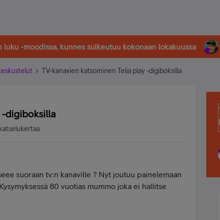
in luku -moodissa, kunnes sulkeutuu kokonaan lokakuussa
-keskustelut
TV-kanavien katsominen Telia play -digiboksilla
-digiboksilla
katselukertaa
eee suoraan tv:n kanaville ? Nyt joutuu painelemaan
. Kysymyksessä 80 vuotias mummo joka ei hallitse