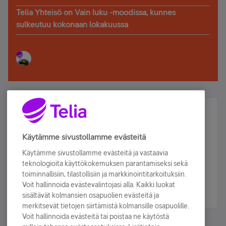
Telia Yhteisö on Vain luku -moodissa, kunnes
sulkeutuu kokonaan lokakuussa
Älä jää paitsi – osallistu ja voita!
Tilaa Telian uutiskirje ja olet mukana arvonnassa.
Käytämme sivustollamme evästeitä
Samalla saat parhaat asiakasedut suoraan
Käytämme sivustollamme evästeitä ja vastaavia
sähköpostiisi.
teknologioita käyttökokemuksen parantamiseksi sekä
toiminnallisiin, tilastollisiin ja markkinointitarkoituksiin.
Voit hallinnoida evästevalintojasi alla. Kaikki luokat
Tilaa nyt
sisältävät kolmansien osapuolien evästeitä ja
merkitsevät tietojen siirtämistä kolmansille osapuolille.
Voit hallinnoida evästeitä tai poistaa ne käytöstä