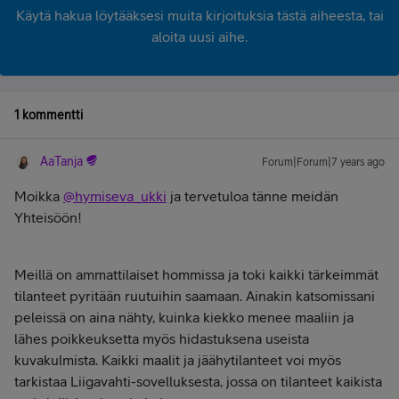
Käytä hakua löytääksesi muita kirjoituksia tästä aiheesta, tai
aloita uusi aihe.
1 kommentti
AaTanja
Forum|Forum|7 years ago
Moikka
@hymiseva_ukki
ja tervetuloa tänne meidän
Yhteisöön!
Meillä on ammattilaiset hommissa ja toki kaikki tärkeimmät
tilanteet pyritään ruutuihin saamaan. Ainakin katsomissani
peleissä on aina nähty, kuinka kiekko menee maaliin ja
lähes poikkeuksetta myös hidastuksena useista
kuvakulmista. Kaikki maalit ja jäähytilanteet voi myös
tarkistaa Liigavahti-sovelluksesta, jossa on tilanteet kaikista