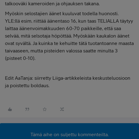
talkooväki kameroiden ja ohjauksen takana.
Myöskin selostajien äänet kuuluvat todella huonosti.
YLE:llä esim. riittää äänentaso 16, kun taas TELIALLA täytyy
laittaa äänenvoimakkuuden 60-70 paikkeille, että saa
selvää, mitä selsotaja höpöttää. Myöskään kaukalon äänet
ovat syvältä. Ja kuinka te kehuitte tätä tuotantoanne maasta
taivaaseen, mutta pisteiden valossa saatte minulta 3
(pisteet 0-10).
Edit AaTanja: siirretty Liiga-artikkeleista keskusteluosioon
ja poistettu boldaus.
Tämä aihe on suljettu kommenteilta.