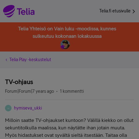
Telia.fi etusivulle
Telia Yhteisö on Vain luku -moodissa, kunnes
sulkeutuu kokonaan lokakuussa
Telia Play -keskustelut
TV-ohjaus
Forum|Forum|7 years ago
1 kommentti
hymiseva_ukki
H
Milloin saatte TV-ohjaukset kuntoon? Välillä kiekko on ollut
sekuntitolkulla maalissa, kun näytätte ihan jotain muuta.
Myös hidastukset ovat syvältä sieltä itsestään. Taitaa olla