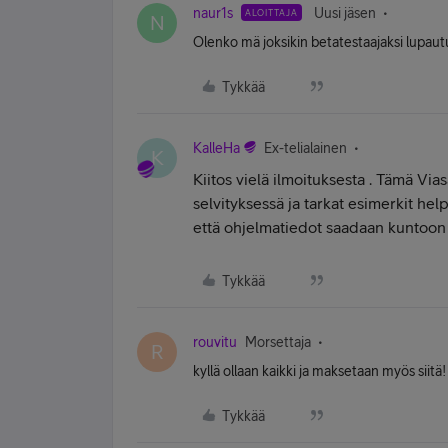
naur1s
Uusi jäsen
ALOITTAJA
N
Olenko mä joksikin betatestaajaksi lupau
Tykkää
KalleHa
Ex-telialainen
K
Kiitos vielä ilmoituksesta
. Tämä Vias
selvityksessä ja tarkat esimerkit hel
että ohjelmatiedot saadaan kuntoon
Tykkää
rouvitu
Morsettaja
R
kyllä ollaan kaikki ja maksetaan myös siitä!
Tykkää