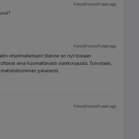
Forum|Forum|9 years ago
tunut?
Forum|Forum|9 years ago
atin ohjelmatietojen tilanne on nyt tosiaan
pottavat aina huomattavasti viankorjausta. Toivotaan,
 mahdollisimman pikaisesti.
Forum|Forum|9 years ago