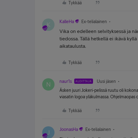
Tykkää
KalleHa
Ex-telialainen
K
Vika on edelleen selvityksessä ja n
tiedossa. Tällä hetkellä ei ikävä kyll
aikataulusta.
Tykkää
naur1s
Uusi jäsen
ALOITTAJA
N
Äsken juuri Jokeri-pelissä ruutu oli koko
viasatin logoa yläkulmassa. Ohjelmaopas o
Tykkää
JoonasHa
Ex-telialainen
J