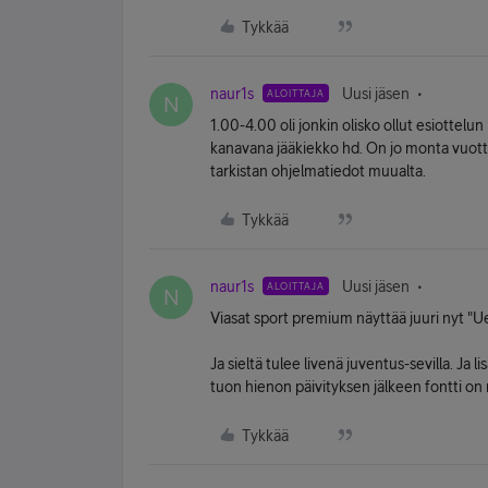
Tykkää
naur1s
Uusi jäsen
ALOITTAJA
N
1.00-4.00 oli jonkin olisko ollut esiottelun
kanavana jääkiekko hd. On jo monta vuotta 
tarkistan ohjelmatiedot muualta.
Tykkää
naur1s
Uusi jäsen
ALOITTAJA
N
Viasat sport premium näyttää juuri nyt "U
Ja sieltä tulee livenä juventus-sevilla. Ja
tuon hienon päivityksen jälkeen fontti on n
Tykkää