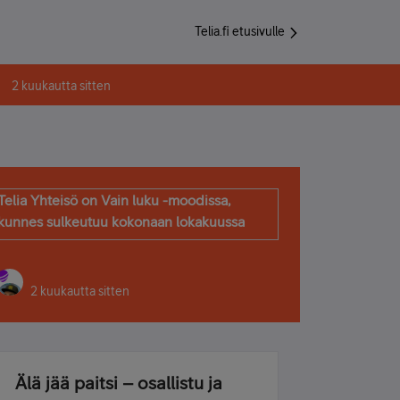
Telia.fi etusivulle
2 kuukautta sitten
Telia Yhteisö on Vain luku -moodissa,
kunnes sulkeutuu kokonaan lokakuussa
2 kuukautta sitten
Älä jää paitsi – osallistu ja