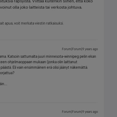
ituksia räpsyistä. Viittaa kuitenkin siihen, että koko
oinut olla joko laitteista tai verkosta johtuva.
sait apua, voit merkata viestin ratkaisuksi.
Forum|Forum|9 years ago
ma. Katsoin sattumalta juuri minnesota-winnipeg pelin ekan
iihteen ohjelmaoppaan mukaan (jonka olin laittanut
 päästä. Eli vain ensimmäinen erä olisi jäänyt näkemättä.
orjattua?
n....
Forum|Forum|9 years ago