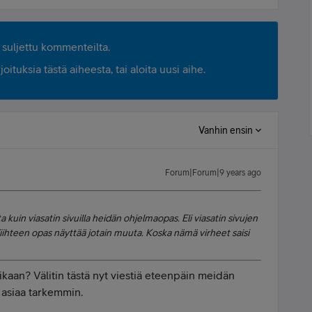
suljettu kommenteilta.
ituksia tästä aiheesta, tai aloita uusi aihe.
Vanhin ensin
Forum|Forum|9 years ago
kuin viasatin sivuilla heidän ohjelmaopas. Eli viasatin sivujen
Viihteen opas näyttää jotain muuta. Koska nämä virheet saisi
kaan? Välitin tästä nyt viestiä eteenpäin meidän
a asiaa tarkemmin.