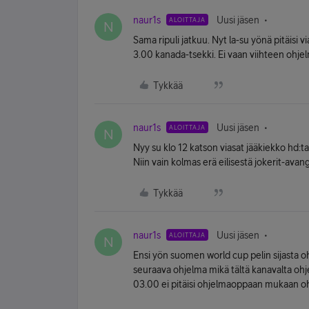
naur1s
Uusi jäsen
ALOITTAJA
N
Sama ripuli jatkuu. Nyt la-su yönä pitäisi 
3.00 kanada-tsekki. Ei vaan viihteen ohj
Tykkää
naur1s
Uusi jäsen
ALOITTAJA
N
Nyy su klo 12 katson viasat jääkiekko hd:t
Niin vain kolmas erä eilisestä jokerit-avan
Tykkää
naur1s
Uusi jäsen
ALOITTAJA
N
Ensi yön suomen world cup pelin sijasta oh
seuraava ohjelma mikä tältä kanavalta ohje
03.00 ei pitäisi ohjelmaoppaan mukaan oh