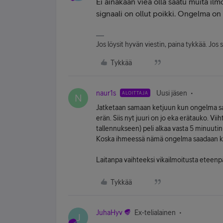
Ei ainakaan vieä olla saatu muita ilmo
signaali on ollut poikki. Ongelma on v
Jos löysit hyvän viestin, paina tykkää. Jos 
Tykkää
naur1s
Uusi jäsen
ALOITTAJA
N
Jatketaan samaan ketjuun kun ongelma sa
erän. Siis nyt juuri on jo eka erätauko. V
tallennukseen) peli alkaa vasta 5 minuutin
Koska ihmeessä nämä ongelma saadaan k
Laitanpa vaihteeksi vikailmoitusta eteenpäi
Tykkää
JuhaHyv
Ex-telialainen
J