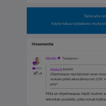
Tämä aihe on 
Käytä hakua löytääksesi muita kirjo
14 kommenttia
NikoNo
Telialainen
@naur1s
kirjoitti:
+4
Ohjelmaopas näyttää jotain aivan muuta 
mukaan pitäisi alkaa lähetys klo 2.00. 
pois?
Mitä se ohjelmaopas näytti tuohon ai
tekniikan puolelle, jotta voivat tutki