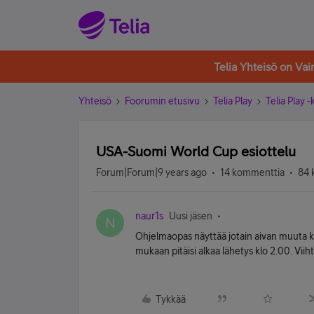
Telia Yhteisö on Va
Yhteisö
Foorumin etusivu
Telia Play
Telia Play 
USA-Suomi World Cup esiottelu
Forum|Forum|9 years ago
14 kommenttia
84 
naur1s
Uusi jäsen
N
Ohjelmaopas näyttää jotain aivan muuta kui
mukaan pitäisi alkaa lähetys klo 2.00. Vii
Tykkää