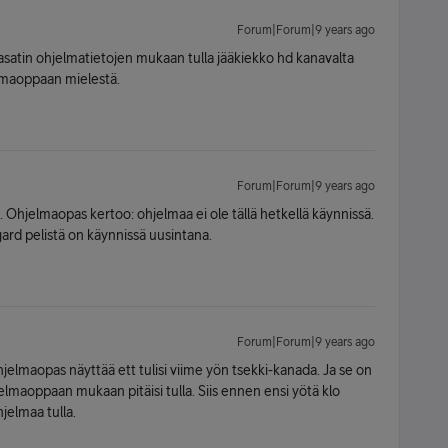
Forum|Forum|9 years ago
viasatin ohjelmatietojen mukaan tulla jääkiekko hd kanavalta
elmaoppaan mielestä.
Forum|Forum|9 years ago
a. Ohjelmaopas kertoo: ohjelmaa ei ole tällä hetkellä käynnissä.
gard pelistä on käynnissä uusintana.
Forum|Forum|9 years ago
jelmaopas näyttää ett tulisi viime yön tsekki-kanada. Ja se on
lmaoppaan mukaan pitäisi tulla. Siis ennen ensi yötä klo
jelmaa tulla.