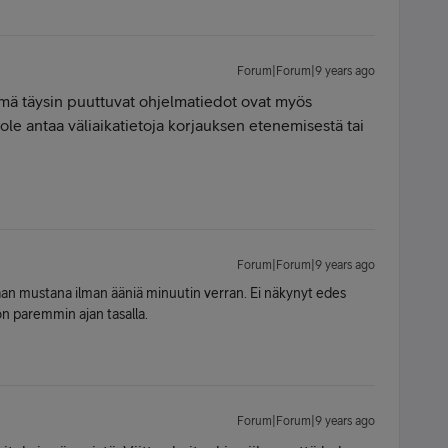
Forum|Forum|9 years ago
ämä täysin puuttuvat ohjelmatiedot ovat myös
ä ole antaa väliaikatietoja korjauksen etenemisestä tai
Forum|Forum|9 years ago
naan mustana ilman ääniä minuutin verran. Ei näkynyt edes
n paremmin ajan tasalla.
Forum|Forum|9 years ago