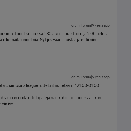
Forum|Forum|9 years ago
 uusinta. Todellisuudessa 1.30 alko suora studio ja 2.00 peli. Ja
ollut näitä ongelmia. Nyt jos vaan muistaa ja ehtii niin
Forum|Forum|9 years ago
efa champions league: ottelu ilmoitetaan..." 21.00-01.00
 lisäksi eihän noita ottelupareja näe kokonaisuudessaan kun
oin iso...