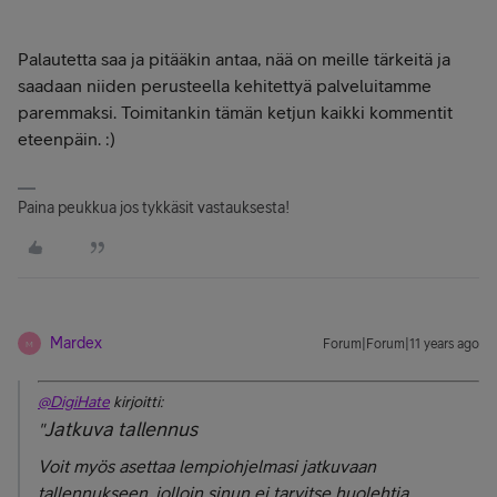
Palautetta saa ja pitääkin antaa, nää on meille tärkeitä ja
saadaan niiden perusteella kehitettyä palveluitamme
paremmaksi. Toimitankin tämän ketjun kaikki kommentit
eteenpäin. :)
Paina peukkua jos tykkäsit vastauksesta!
Mardex
Forum|Forum|11 years ago
M
@DigiHate
kirjoitti:
Jatkuva tallennus
"
Voit myös asettaa lempiohjelmasi jatkuvaan
tallennukseen, jolloin sinun ei tarvitse huolehtia