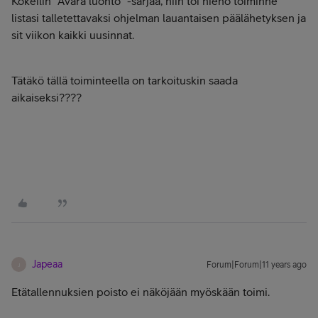
Kokeilin "Avara luonto" -sarjaa, niin toi hieno toiminne
listasi talletettavaksi ohjelman lauantaisen päälähetyksen ja
sit viikon kaikki uusinnat.
Tätäkö tällä toiminteella on tarkoituskin saada
aikaiseksi????
Japeaa
Forum|Forum|11 years ago
J
Etätallennuksien poisto ei näköjään myöskään toimi.