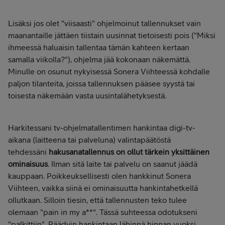
Lisäksi jos olet "viisaasti" ohjelmoinut tallennukset vain
maanantaille jättäen tiistain uusinnat tietoisesti pois ("Miksi
ihmeessä haluaisin tallentaa tämän kahteen kertaan
samalla viikolla?"), ohjelma jää kokonaan näkemättä.
Minulle on osunut nykyisessä Sonera Viihteessä kohdalle
paljon tilanteita, joissa tallennuksen pääsee syystä tai
toisesta näkemään vasta uusintalähetyksestä.
Harkitessani tv-ohjelmatallentimen hankintaa digi-tv-
aikana (laitteena tai palveluna) valintapäätöstä
tehdessäni
hakusanatallennus on ollut tärkein yksittäinen
ominaisuus
. Ilman sitä laite tai palvelu on saanut jäädä
kauppaan. Poikkeuksellisesti olen hankkinut Sonera
Viihteen, vaikka siinä ei ominaisuutta hankintahetkellä
ollutkaan. Silloin tiesin, että tallennusten teko tulee
olemaan "pain in my a**". Tässä suhteessa odotukseni
"palkittiin". Päädyin hankintaan lähinnä hinnan vuoksi.