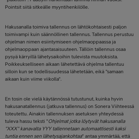
Pointsit siitä sitkeälle myyntihenkilölle.
Hakusanalla toimiva tallennus on lähtökohtaisesti paljon
toimivampi kuin säännöllinen tallennus. Tallennus perustuu
ohjelman nimen esiintymiseen ohjelmaoppaassa ja
ohjelmaoppaan ajantasaisuuteen. Tällöin tallennus osaa
pysyä kärryillä lähetysaikoihin tulevista muutoksista.
Poikkeukselliseen aikaan lähetettävä ohjelma tallentuu
silloin kun se todellisuudessa lähetetään, eikä "samaan
aikaan kuin viime viikolla".
En tosin ole vielä käytännössä tutustunut, kuinka hyvin
hakusanatallennus (jatkuva tallennus) on Sonera Viihteessä
toteutettu. Ainakin tallennuksen asetuksen yhteydessä
tuleva hassu teksti "
Ohjelmat jotka löytyvät hakusanalla
"XXX" kanavalta YYY tallennetaan automaattisesti kaksi
tuntia ennen sen lähetysajankohtaa
" antaa ymmärtää, että