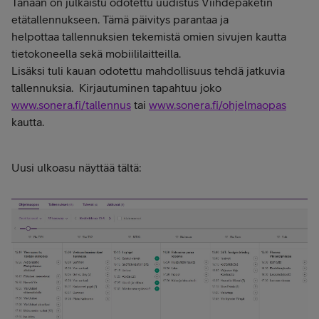
Tänään on julkaistu odotettu uudistus Viihdepaketin
etätallennukseen. Tämä päivitys parantaa ja
helpottaa tallennuksien tekemistä omien sivujen kautta
tietokoneella sekä mobiililaitteilla.
Lisäksi tuli kauan odotettu mahdollisuus tehdä jatkuvia
tallennuksia. Kirjautuminen tapahtuu joko
www.sonera.fi/tallennus
tai
www.sonera.fi/ohjelmaopas
kautta.
Uusi ulkoasu näyttää tältä: