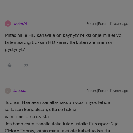
wolle74
Forum|Forum|11 years ago
W
Mitäs niille HD kanaville on käynyt? Miksi ohjelmia ei voi
tallentaa digiboksiin HD kanavilta kuten aiemmin on
pystynyt?
Japeaa
Forum|Forum|11 years ago
J
Tuohon Hae avainsanalla-hakuun voisi myös tehdä
sellaisen korjauksen, että se hakisi
vain omista kanavista.
Jos haen esim. sanalla italia tulee listalle Eurosport 2 ja
CMore Tennis, joihin minulla ei ole katseluoikeutta.