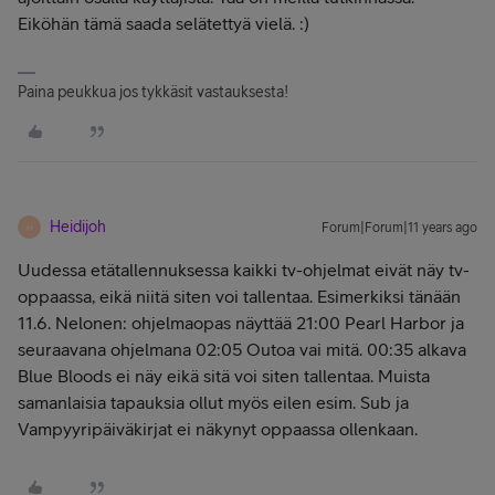
Eiköhän tämä saada selätettyä vielä. :)
Paina peukkua jos tykkäsit vastauksesta!
Heidijoh
Forum|Forum|11 years ago
H
Uudessa etätallennuksessa kaikki tv-ohjelmat eivät näy tv-
oppaassa, eikä niitä siten voi tallentaa. Esimerkiksi tänään
11.6. Nelonen: ohjelmaopas näyttää 21:00 Pearl Harbor ja
seuraavana ohjelmana 02:05 Outoa vai mitä. 00:35 alkava
Blue Bloods ei näy eikä sitä voi siten tallentaa. Muista
samanlaisia tapauksia ollut myös eilen esim. Sub ja
Vampyyripäiväkirjat ei näkynyt oppaassa ollenkaan.