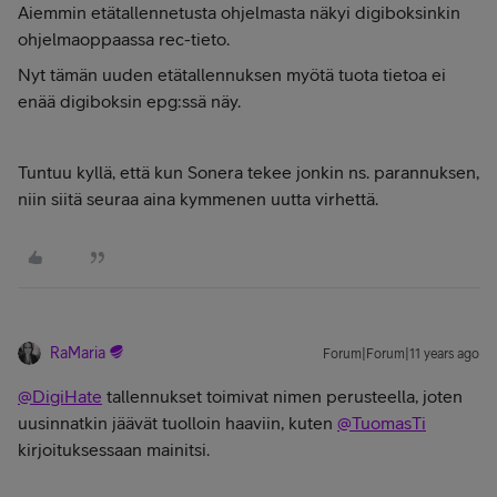
Aiemmin etätallennetusta ohjelmasta näkyi digiboksinkin
ohjelmaoppaassa rec-tieto.
Nyt tämän uuden etätallennuksen myötä tuota tietoa ei
enää digiboksin epg:ssä näy.
Tuntuu kyllä, että kun Sonera tekee jonkin ns. parannuksen,
niin siitä seuraa aina kymmenen uutta virhettä.
RaMaria
Forum|Forum|11 years ago
@DigiHate
tallennukset toimivat nimen perusteella, joten
uusinnatkin jäävät tuolloin haaviin, kuten
@TuomasTi
kirjoituksessaan mainitsi.