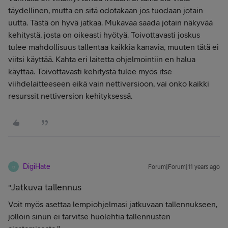
täydellinen, mutta en sitä odotakaan jos tuodaan jotain
uutta. Tästä on hyvä jatkaa. Mukavaa saada jotain näkyvää
kehitystä, josta on oikeasti hyötyä. Toivottavasti joskus
tulee mahdollisuus tallentaa kaikkia kanavia, muuten tätä ei
viitsi käyttää. Kahta eri laitetta ohjelmointiin en halua
käyttää. Toivottavasti kehitystä tulee myös itse
viihdelaitteeseen eikä vain nettiversioon, vai onko kaikki
resurssit nettiversion kehityksessä.
DigiHate
Forum|Forum|11 years ago
D
Jatkuva tallennus
"
Voit myös asettaa lempiohjelmasi jatkuvaan tallennukseen,
jolloin sinun ei tarvitse huolehtia tallennusten