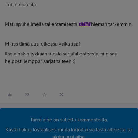
- ohjelman tila
Matkapuhelimella tallentamisesta
täällä
hieman tarkemmin.
Miltäs tämä uusi ulkoasu vaikuttaa?
Itse ainakin tykkään tuosta sarjatallenteesta, niin saa
helposti lempparisarjat talteen :)
Tämä aihe on suljettu kommenteilta.
Käytä hakua löytääksesi muita kirjoituksia tästä aiheesta, tai
aloita uusi aihe.