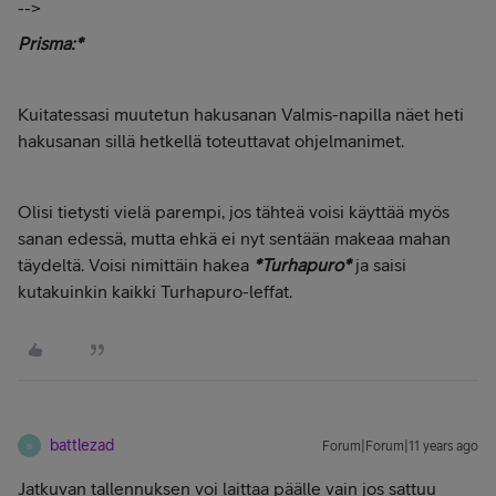
-->
Prisma:*
Kuitatessasi muutetun hakusanan Valmis-napilla näet heti
hakusanan sillä hetkellä toteuttavat ohjelmanimet.
Olisi tietysti vielä parempi, jos tähteä voisi käyttää myös
sanan edessä, mutta ehkä ei nyt sentään makeaa mahan
täydeltä. Voisi nimittäin hakea
*Turhapuro*
ja saisi
kutakuinkin kaikki Turhapuro-leffat.
battlezad
Forum|Forum|11 years ago
B
Jatkuvan tallennuksen voi laittaa päälle vain jos sattuu