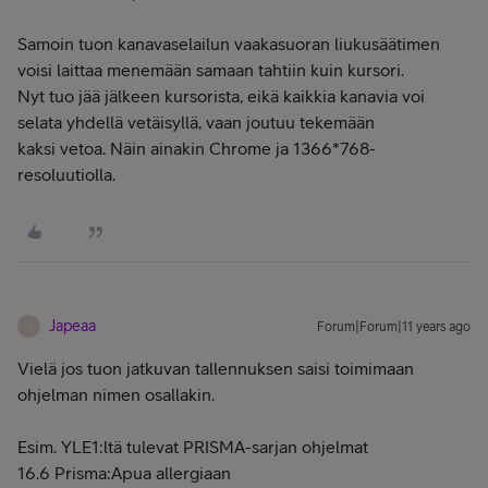
Samoin tuon kanavaselailun vaakasuoran liukusäätimen
voisi laittaa menemään samaan tahtiin kuin kursori.
Nyt tuo jää jälkeen kursorista, eikä kaikkia kanavia voi
selata yhdellä vetäisyllä, vaan joutuu tekemään
kaksi vetoa. Näin ainakin Chrome ja 1366*768-
resoluutiolla.
Japeaa
Forum|Forum|11 years ago
J
Vielä jos tuon jatkuvan tallennuksen saisi toimimaan
ohjelman nimen osallakin.
Esim. YLE1:ltä tulevat PRISMA-sarjan ohjelmat
16.6 Prisma:Apua allergiaan