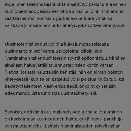
todellinen tallennusajankohta määräytyy kaksi tuntia ennen
kuin ohjelmaoppaassa kerrottua aikaa. Silloinkin tallennus
saattaa mennä mönkään, jos kanavalle tulee yhtäkkiä
vaikkapa ylimääräinen uutislähetys, joka sotkee lähetysajat.
Uusintojen tallennus voi olla ikävää, mutta toisaalta
uusinnat toimivat "varmuuskopioina" silloin, kun
"varsinainen tallennus" jostain syystä epäonnistuu. Minä en
ainakaan halua jättää tallennusta yhden kortin varaan.
Tietysti jos tätä haluttaisiin kehittää, niin ohjelman poiston
yhteydessä (kun se on katseltu) voisi poistua myös tupliksi
tiedetyt tallenteet. Vaan enpä tiedä, onko nykyisellään
edes mahdollista tunnistaa uusintalähetyksiä.
Sanoisin, että tämä uusintalähetysten turha tallentuminen
on korkeintaan kosmeettinen haitta, enkä panisi paukkuja
sen muuttamiseksi. Laittaisin ominaisuuden toivelistallani