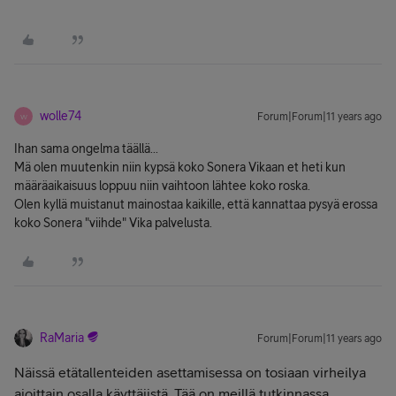
wolle74
Forum|Forum|11 years ago
W
Ihan sama ongelma täällä...
Mä olen muutenkin niin kypsä koko Sonera Vikaan et heti kun
määräaikaisuus loppuu niin vaihtoon lähtee koko roska.
Olen kyllä muistanut mainostaa kaikille, että kannattaa pysyä erossa
koko Sonera "viihde" Vika palvelusta.
RaMaria
Forum|Forum|11 years ago
Näissä etätallenteiden asettamisessa on tosiaan virheilya
ajoittain osalla käyttäjistä. Tää on meillä tutkinnassa.