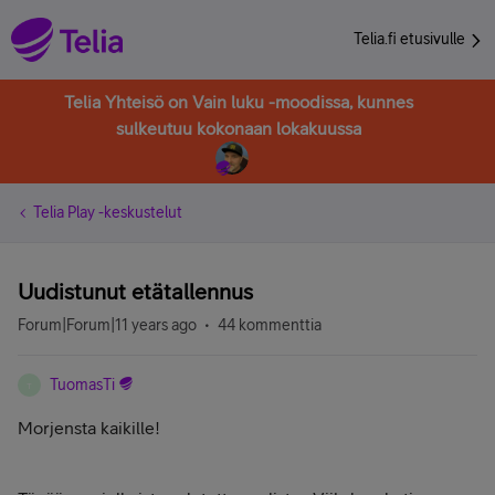
Telia.fi etusivulle
Telia Yhteisö on Vain luku -moodissa, kunnes
sulkeutuu kokonaan lokakuussa
Telia Play -keskustelut
Uudistunut etätallennus
Forum|Forum|11 years ago
44 kommenttia
TuomasTi
T
Morjensta kaikille!