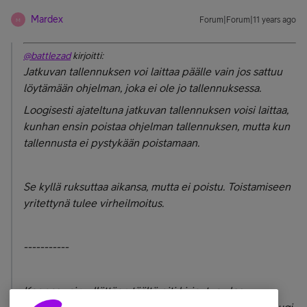
Mardex
Forum|Forum|11 years ago
M
@battlezad
kirjoitti:
Jatkuvan tallennuksen voi laittaa päälle vain jos sattuu
löytämään ohjelman, joka ei ole jo tallennuksessa.
Loogisesti ajateltuna jatkuvan tallennuksen voisi laittaa,
kunhan ensin poistaa ohjelman tallennuksen, mutta kun
tallennusta ei pystykään poistamaan.
Se kyllä ruksuttaa aikansa, mutta ei poistu. Toistamiseen
yritettynä tulee virheilmoitus.
-----------
Kappas vain, yllättäen täältä piti kirjautua ulos,