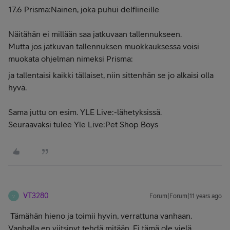
17.6 Prisma:Nainen, joka puhui delfiineille
Näitähän ei millään saa jatkuvaan tallennukseen.
Mutta jos jatkuvan tallennuksen muokkauksessa voisi
muokata ohjelman nimeksi Prisma:
ja tallentaisi kaikki tällaiset, niin sittenhän se jo alkaisi olla
hyvä.
Sama juttu on esim. YLE Live:-lähetyksissä.
Seuraavaksi tulee Yle Live:Pet Shop Boys
VT3280
Forum|Forum|11 years ago
V
Tämähän hieno ja toimii hyvin, verrattuna vanhaan.
Vanhalla en viitsinyt tehdä mitään. Ei tämä ole vielä