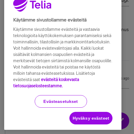
ennenkuin tämä ymmärsi että tallennus on peruttu. Bugi.
Käytämme sivustollamme evästeitä
Olet ihan oikeassa siinä, että ei tämä toimi vielä kuten
pitäisi. Mutta edes oikkuilevasti toimivana jatkuva tallennus
Käytämme sivustollamme evästeitä ja vastaavia
teknologioita käyttökokemuksen parantamiseksi sekä
on aivan ehdoton ominaisuus.
toiminnallisiin, tilastollisiin ja markkinointitarkoituksiin.
Voit hallinnoida evästevalintojasi alla. Kaikki luokat
sisältävät kolmansien osapuolien evästeitä ja
merkitsevät tietojen siirtämistä kolmansille osapuolille.
Voit hallinnoida evästeitä tai poistaa ne käytöstä
milloin tahansa evästeasetuksissa. Lisätietoja
Mardex
Forum|Forum|11 years ago
M
evästeistä saat
evästeitä koskevasta
tietosuojaselosteestamme.
@DigiHate
kirjoitti:
Jatkuva tallennus
"
Evästeasetukset
Voit myös asettaa lempiohjelmasi jatkuvaan
Hyväksy evästeet
tallennukseen, jolloin sinun ei tarvitse huolehtia
tallennusten ajastamisesta."