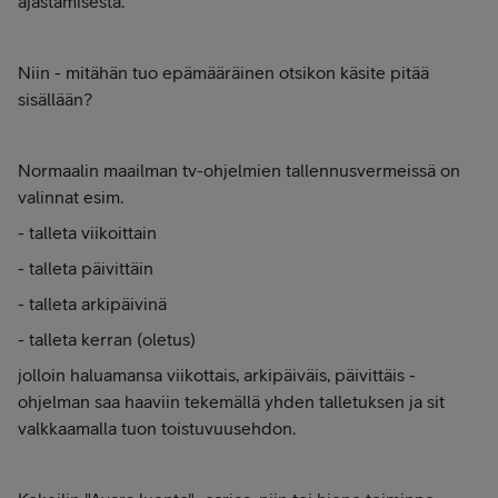
ajastamisesta."
Niin - mitähän tuo epämääräinen otsikon käsite pitää
sisällään?
Normaalin maailman tv-ohjelmien tallennusvermeissä on
valinnat esim.
- talleta viikoittain
- talleta päivittäin
- talleta arkipäivinä
- talleta kerran (oletus)
jolloin haluamansa viikottais, arkipäiväis, päivittäis -
ohjelman saa haaviin tekemällä yhden talletuksen ja sit
valkkaamalla tuon toistuvuusehdon.