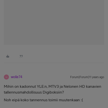
wolle74
Forum|Forum|11 years ago
W
Mihin on kadonnut YLE:n, MTV3 ja Nelonen HD kanavien
tallennusmahdollisuus Digiboksiin?
Noh eipä koko tannennus toimii muutenkaan :(