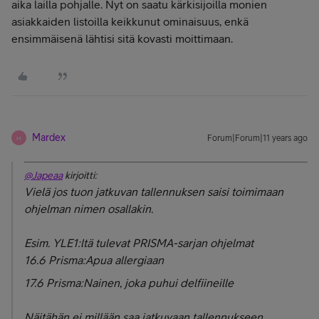
aika lailla pohjalle. Nyt on saatu kärkisijoilla monien
asiakkaiden listoilla keikkunut ominaisuus, enkä
ensimmäisenä lähtisi sitä kovasti moittimaan.
Mardex
Forum|Forum|11 years ago
M
@Japeaa
kirjoitti:
Vielä jos tuon jatkuvan tallennuksen saisi toimimaan
ohjelman nimen osallakin.
Esim. YLE1:ltä tulevat PRISMA-sarjan ohjelmat
16.6 Prisma:Apua allergiaan
17.6 Prisma:Nainen, joka puhui delfiineille
Näitähän ei millään saa jatkuvaan tallennukseen.