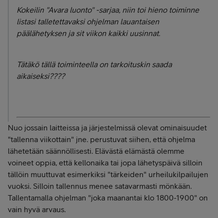
Kokeilin "Avara luonto" -sarjaa, niin toi hieno toiminne
listasi talletettavaksi ohjelman lauantaisen
päälähetyksen ja sit viikon kaikki uusinnat.
Tätäkö tällä toiminteella on tarkoituskin saada
aikaiseksi????
Nuo jossain laitteissa ja järjestelmissä olevat ominaisuudet
"tallenna viikottain" jne. perustuvat siihen, että ohjelma
lähetetään säännöllisesti. Elävästä elämästä olemme
voineet oppia, että kellonaika tai jopa lähetyspäivä silloin
tällöin muuttuvat esimerkiksi "tärkeiden" urheilukilpailujen
vuoksi. Silloin tallennus menee satavarmasti mönkään.
Tallentamalla ohjelman "joka maanantai klo 1800-1900" on
vain hyvä arvaus.