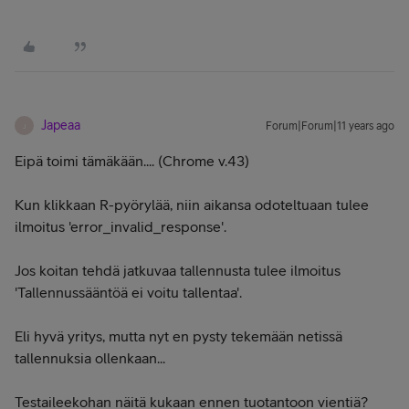
Japeaa
Forum|Forum|11 years ago
J
Eipä toimi tämäkään.... (Chrome v.43)
Kun klikkaan R-pyörylää, niin aikansa odoteltuaan tulee
ilmoitus 'error_invalid_response'.
Jos koitan tehdä jatkuvaa tallennusta tulee ilmoitus
'Tallennussääntöä ei voitu tallentaa'.
Eli hyvä yritys, mutta nyt en pysty tekemään netissä
tallennuksia ollenkaan...
Testaileekohan näitä kukaan ennen tuotantoon vientiä?