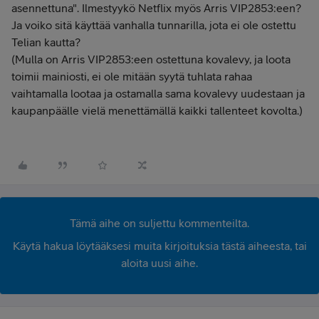
asennettuna". Ilmestyykö Netflix myös
Arris VIP2853:een?
Ja voiko sitä käyttää vanhalla tunnarilla, jota ei ole ostettu
Telian kautta?
(Mulla on Arris VIP2853:een ostettuna kovalevy, ja loota
toimii mainiosti, ei ole mitään syytä tuhlata rahaa
vaihtamalla lootaa ja ostamalla sama kovalevy uudestaan ja
kaupanpäälle vielä menettämällä kaikki tallenteet kovolta.)
Tämä aihe on suljettu kommenteilta.
Käytä hakua löytääksesi muita kirjoituksia tästä aiheesta, tai
aloita uusi aihe.