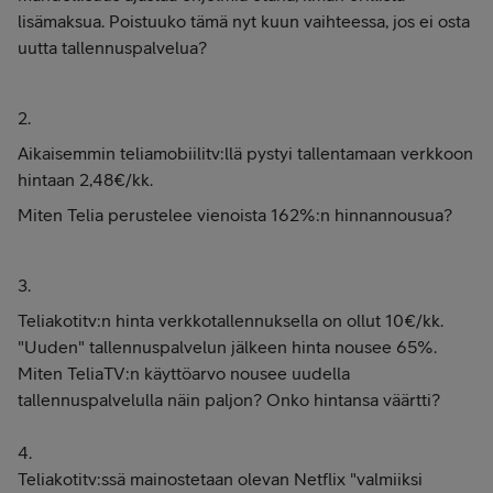
lisämaksua. Poistuuko tämä nyt kuun vaihteessa, jos ei osta
uutta tallennuspalvelua?
2.
Aikaisemmin teliamobiilitv:llä pystyi tallentamaan verkkoon
hintaan 2,48€/kk.
Miten Telia perustelee vienoista 162%:n hinnannousua?
3.
Teliakotitv:n hinta verkkotallennuksella on ollut 10€/kk.
"Uuden" tallennuspalvelun jälkeen hinta nousee 65%.
Miten TeliaTV:n käyttöarvo nousee uudella
tallennuspalvelulla näin paljon? Onko hintansa väärtti?
4.
Teliakotitv:ssä mainostetaan olevan Netflix "valmiiksi