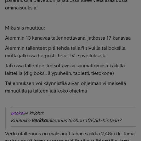
parannuksia palveluun ja jatkossa tulee vielä lisää uusia
ominaisuuksia.
Mikä siis muuttuu:
Aiemmin 13 kanavaa tallennettavana, jatkossa 17 kanavaa
Aiemmin tallenteet piti tehdä telia.fi sivuilla tai boksilla,
mutta jatkossa helposti Telia TV -sovelluksella
Jatkossa tallenteet katsottavissa saumattomasti kaikilla
laitteilla (digiboksi, älypuhelin, tabletti, tietokone)
Tallennuksen voi käynnistää aivan ohjelman viimeisellä
minuutilla ja talteen jää koko ohjelma
@tokel
@ kirjoitti:
Kuuluiko
verkko
tallennus tuohon 10€/kk-hintaan?
Verkkotallennus on maksanut tähän saakka 2,48e/kk. Tämä