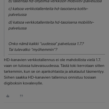
b) tallentaa hd-ohjelmia verkkoon mobiilitv-palvelussa
c) katsoa verkkotallenteita hd-tasoisena
kotitv-
palvelussa
d) katsoa verkkotallenteita hd-tasoisena mobiilitv-
palvelussa
Onko nämä kaikki "uudessa" palvelussa 1.7.?
Tai tulevatko "myöhemmin"?
HD-kanavien verkkotallennus ei ole mahdollista vielä 1.7.
vaan on tulossa tulevaisuudessa. Tästä toki kerrotaan sitten
tarkemmin, kun se on ajankohtaista ja aikataulut täsmentyy.
Siihen saakka HD-kanavien tallennus onnistuu tosiaan
digiboksin kovalevylle.