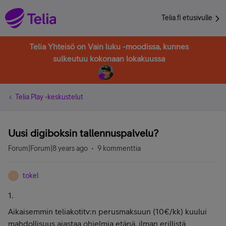
Telia.fi etusivulle
Telia Yhteisö on Vain luku -moodissa, kunnes
sulkeutuu kokonaan lokakuussa
Telia Play -keskustelut
Uusi digiboksin tallennuspalvelu?
Forum|Forum|8 years ago
9 kommenttia
tokel
T
1.
Aikaisemmin teliakotitv:n perusmaksuun (10€/kk) kuului
mahdollisuus ajastaa ohjelmia etänä, ilman erillistä