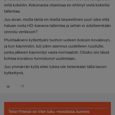
mitä kokeilin. Kokonaista ohjelmaa en ehtinyt vielä kokeilla
tallentaa.
Juu aivan, mutta tämä on itsellä tarpeellinen juuri siksi että
haluan noita HD-kanavia tallentaa ja sehän ei edelleenkään
onnistu verkkoon?
Muistaakseni kytkettyäni tuohon uuteen boksiin kovalevyn,
ja kun käynnistin, tuli jokin asennus uudelleen ruudulle,
jonka jälkeen käynnistyi vasta normaalisti. Olisiko siis tässä
kohtaa kovalevy tunnistunut uudestaan..
Juu ymmärrän kyllä ettei tukea ole tietenkään tällä tavoin
kytkettynä.
Telia Yhteisö on Vain luku -moodissa, kunnes