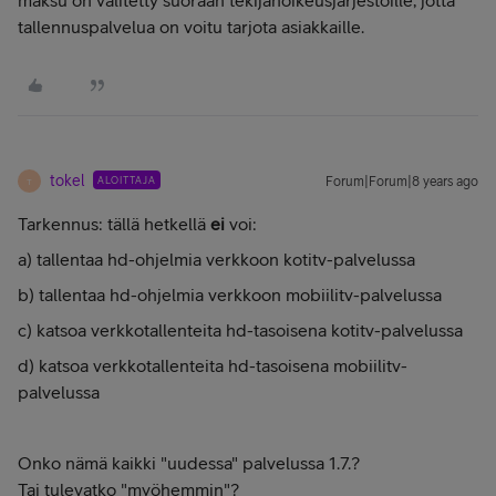
maksu on välitetty suoraan tekijänoikeusjärjestöille, jotta
tallennuspalvelua on voitu tarjota asiakkaille.
tokel
ALOITTAJA
Forum|Forum|8 years ago
T
Tarkennus: tällä hetkellä
ei
voi:
a) tallentaa hd-ohjelmia verkkoon kotitv-palvelussa
b) tallentaa hd-ohjelmia verkkoon mobiilitv-palvelussa
c) katsoa verkkotallenteita hd-tasoisena
kotitv-palvelussa
d) katsoa verkkotallenteita hd-tasoisena mobiilitv-
palvelussa
Onko nämä kaikki "uudessa" palvelussa 1.7.?
Tai tulevatko "myöhemmin"?