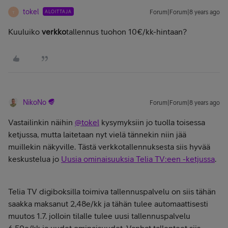
tokel
ALOITTAJA
Forum|Forum|8 years ago
T
Kuuluiko
verkko
tallennus tuohon 10€/kk-hintaan?
NikoNo
Forum|Forum|8 years ago
Vastailinkin näihin
@tokel
kysymyksiin jo tuolla toisessa
ketjussa, mutta laitetaan nyt vielä tännekin niin jää
muillekin näkyville. Tästä verkkotallennuksesta siis hyvää
keskustelua jo
Uusia ominaisuuksia Telia TV:een -ketjussa
.
Telia TV digiboksilla toimiva tallennuspalvelu on siis tähän
saakka maksanut 2,48e/kk ja tähän tulee automaattisesti
muutos 1.7. jolloin tilalle tulee uusi tallennuspalvelu