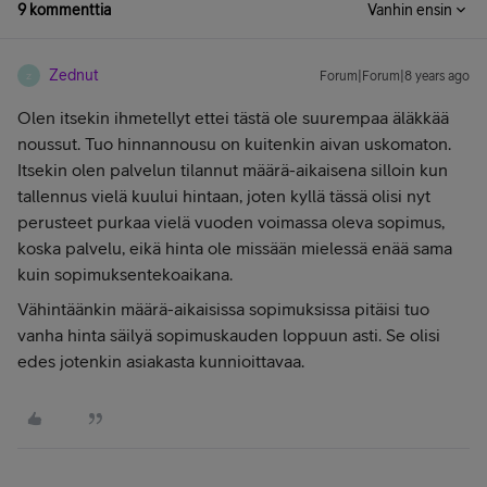
9 kommenttia
Vanhin ensin
Zednut
Forum|Forum|8 years ago
Z
Olen itsekin ihmetellyt ettei tästä ole suurempaa äläkkää
noussut. Tuo hinnannousu on kuitenkin aivan uskomaton.
Itsekin olen palvelun tilannut määrä-aikaisena silloin kun
tallennus vielä kuului hintaan, joten kyllä tässä olisi nyt
perusteet purkaa vielä vuoden voimassa oleva sopimus,
koska palvelu, eikä hinta ole missään mielessä enää sama
kuin sopimuksentekoaikana.
Vähintäänkin määrä-aikaisissa sopimuksissa pitäisi tuo
vanha hinta säilyä sopimuskauden loppuun asti. Se olisi
edes jotenkin asiakasta kunnioittavaa.