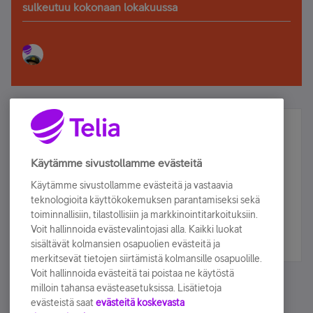
sulkeutuu kokonaan lokakuussa
Älä jää paitsi – osallistu ja voita!
Tilaa Telian uutiskirje ja olet mukana arvonnassa.
Käytämme sivustollamme evästeitä
Samalla saat parhaat asiakasedut suoraan
Käytämme sivustollamme evästeitä ja vastaavia
sähköpostiisi.
teknologioita käyttökokemuksen parantamiseksi sekä
toiminnallisiin, tilastollisiin ja markkinointitarkoituksiin.
Voit hallinnoida evästevalintojasi alla. Kaikki luokat
Tilaa nyt
sisältävät kolmansien osapuolien evästeitä ja
merkitsevät tietojen siirtämistä kolmansille osapuolille.
Voit hallinnoida evästeitä tai poistaa ne käytöstä
milloin tahansa evästeasetuksissa. Lisätietoja
evästeistä saat
evästeitä koskevasta