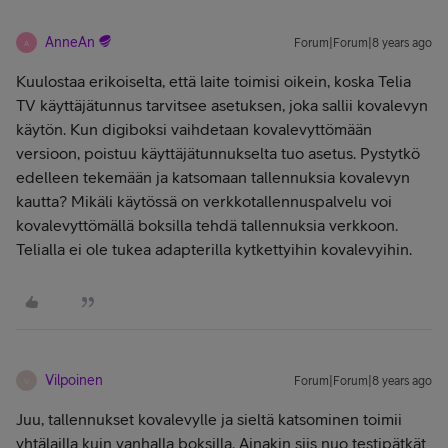
AnneAn
Forum|Forum|8 years ago
A
Kuulostaa erikoiselta, että laite toimisi oikein, koska Telia
TV käyttäjätunnus tarvitsee asetuksen, joka sallii kovalevyn
käytön. Kun digiboksi vaihdetaan kovalevyttömään
versioon, poistuu käyttäjätunnukselta tuo asetus. Pystytkö
edelleen tekemään ja katsomaan tallennuksia kovalevyn
kautta? Mikäli käytössä on verkkotallennuspalvelu voi
kovalevyttömällä boksilla tehdä tallennuksia verkkoon.
Telialla ei ole tukea adapterilla kytkettyihin kovalevyihin.
Vilpoinen
Forum|Forum|8 years ago
V
Juu, tallennukset kovalevylle ja sieltä katsominen toimii
yhtälailla kuin vanhalla boksilla. Ainakin siis nuo testipätkät