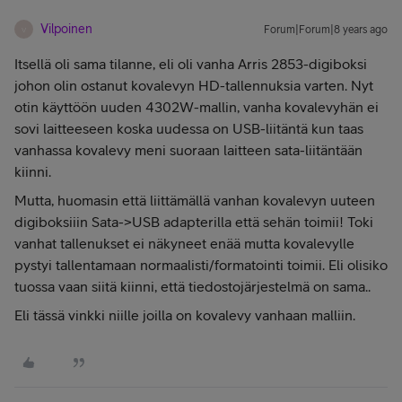
Vilpoinen
Forum|Forum|8 years ago
V
Itsellä oli sama tilanne, eli oli vanha Arris 2853-digiboksi
johon olin ostanut kovalevyn HD-tallennuksia varten. Nyt
otin käyttöön uuden 4302W-mallin, vanha kovalevyhän ei
sovi laitteeseen koska uudessa on USB-liitäntä kun taas
vanhassa kovalevy meni suoraan laitteen sata-liitäntään
kiinni.
Mutta, huomasin että liittämällä vanhan kovalevyn uuteen
digiboksiiin Sata->USB adapterilla että sehän toimii! Toki
vanhat tallenukset ei näkyneet enää mutta kovalevylle
pystyi tallentamaan normaalisti/formatointi toimii. Eli olisiko
tuossa vaan siitä kiinni, että tiedostojärjestelmä on sama..
Eli tässä vinkki niille joilla on kovalevy vanhaan malliin.