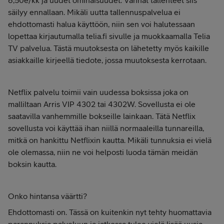
6,50e/kk ja uudet ominaisuudet. Vanhat tallenteet siis
säilyy ennallaan. Mikäli uutta tallennuspalvelua ei
ehdottomasti halua käyttöön, niin sen voi halutessaan
lopettaa kirjautumalla telia.fi sivulle ja muokkaamalla Telia
TV palvelua. Tästä muutoksesta on lähetetty myös kaikille
asiakkaille kirjeellä tiedote, jossa muutoksesta kerrotaan.
Netflix palvelu toimii vain uudessa boksissa joka on
malliltaan Arris VIP 4302 tai 4302W. Sovellusta ei ole
saatavilla vanhemmille bokseille lainkaan. Tätä Netflix
sovellusta voi käyttää ihan niillä normaaleilla tunnareilla,
mitkä on hankittu Netflixin kautta. Mikäli tunnuksia ei vielä
ole olemassa, niin ne voi helposti luoda tämän meidän
boksin kautta.
Onko hintansa väärtti?
Ehdottomasti on. Tässä on kuitenkin nyt tehty huomattavia