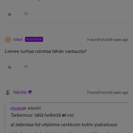
tokel
ALOITTAJA
Forum|Forum|8 years ago
T
Lienee turhaa odottaa tähän vastausta?
NikoNo
Forum|Forum|8 years ago
@tokel
@ kirjoitti:
Tarkennus: tällä hetkellä
ei
voi:
a) tallentaa hd-ohjelmia verkkoon kotitv-palvelussa