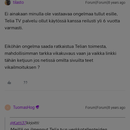
tilasto
Forum|Forum|8 years ago
Ei ainakaan minulla ole vastaavaa ongelmaa tullut esille,
Telia TV palvelu ollut käytössä kanssa reilusti yli 6 vuotta
varmasti.
Eiköhän ongelma saada ratkaistua Telian toimesta,
mahdollisimman tarkka vikakuvaus vaan ja vaikka linkki
tähän ketjuun jos netissä omilta sivuilta teet
vikailmoituksen ?
TuomasHog
Forum|Forum|8 years ago
T
@Katti37
kirjoitti:
Meillä on ilmennyt Telia tv:n verkkotallenteiden