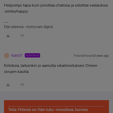
Helpompi tapa kuin jonottaa chatissa ja odottaa vastauksia
:smileyhappy:
Elän pilvessä - mutta vain diginä.
Katti37
ALOITTAJA
Forum|Forum|8 years ago
K
Kiitoksia, laitoinkin jo aamulla vikailmoituksen Omien
sivujen kautta.
Telia Yhteisö on Vain luku -moodissa, kunnes