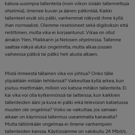
katsoa uusimpia tallenteita (noin viikon sisään tallennettuja
ohjelmia), ilmenee kuvan ja äänen pätkintää. Kaikki
tallenteet eivät siis pätki, vanhemmat näkyvät ihme kyllä
ihan normaalisti. Olemme resetoineet sekä digiboksin että
reitittimen, mutta vika ei korjaantunut. Vikaa on ollut
ainakin Ylen, Maikkarin ja Nelosen ohjelmissa. Tallenne
saattaa näkyä aluksi ongelmitta, mutta alkaa jossain
vaiheessa pätkiä tai pätkii heti alusta alkaen.
Mistä ihmeestä tällainen vika voi johtua? Onko tälle
ylipäätään mitään tehtävissä? Vaikeuttaa kyllä arkea, kun
joutuu miettimään, milloin voi katsoa mitäkin tallenteita. Ei
kai vika voi olla kytkennöissä tai laitteissa, kun kaikkien
tallenteiden ääni ja kuva ei pätki eikä television katselussa
muuten ole ongelmia? Voiko se vaikuttaa, jos samaan
aikaan on käynnissä tallennus useammalta kanavalta?
Mutta tällöinkään ongelmaa ei ilmene vanhempien
tallenteiden kanssa. Käytössämme on valokuitu 24 Mbit/s.