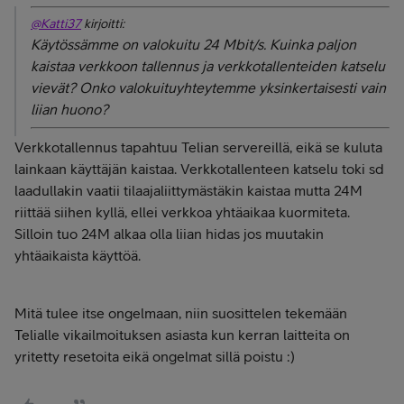
@Katti37
kirjoitti:
Käytössämme on valokuitu 24 Mbit/s. Kuinka paljon
kaistaa verkkoon tallennus ja verkkotallenteiden katselu
vievät? Onko valokuituyhteytemme yksinkertaisesti vain
liian huono?
Verkkotallennus tapahtuu Telian servereillä, eikä se kuluta
lainkaan käyttäjän kaistaa. Verkkotallenteen katselu toki sd
laadullakin vaatii tilaajaliittymästäkin kaistaa mutta 24M
riittää siihen kyllä, ellei verkkoa yhtäaikaa kuormiteta.
Silloin tuo 24M alkaa olla liian hidas jos muutakin
yhtäaikaista käyttöä.
Mitä tulee itse ongelmaan, niin suosittelen tekemään
Telialle vikailmoituksen asiasta kun kerran laitteita on
yritetty resetoita eikä ongelmat sillä poistu :)