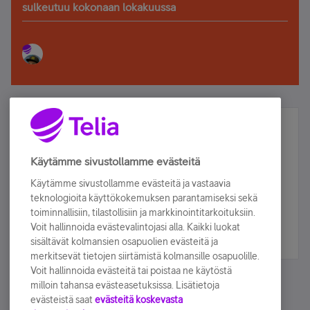
sulkeutuu kokonaan lokakuussa
Älä jää paitsi – osallistu ja voita!
Tilaa Telian uutiskirje ja olet mukana arvonnassa.
Käytämme sivustollamme evästeitä
Samalla saat parhaat asiakasedut suoraan
Käytämme sivustollamme evästeitä ja vastaavia
sähköpostiisi.
teknologioita käyttökokemuksen parantamiseksi sekä
toiminnallisiin, tilastollisiin ja markkinointitarkoituksiin.
Voit hallinnoida evästevalintojasi alla. Kaikki luokat
Tilaa nyt
sisältävät kolmansien osapuolien evästeitä ja
merkitsevät tietojen siirtämistä kolmansille osapuolille.
Voit hallinnoida evästeitä tai poistaa ne käytöstä
milloin tahansa evästeasetuksissa. Lisätietoja
evästeistä saat
evästeitä koskevasta