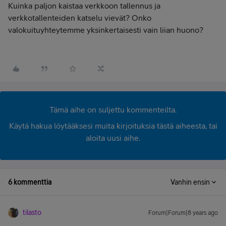
Kuinka paljon kaistaa verkkoon tallennus ja
verkkotallenteiden katselu vievät? Onko
valokuituyhteytemme yksinkertaisesti vain liian huono?
Tämä aihe on suljettu kommenteilta.
Käytä hakua löytääksesi muita kirjoituksia tästä aiheesta, tai
aloita uusi aihe.
6 kommenttia
Vanhin ensin
tilasto
Forum|Forum|8 years ago