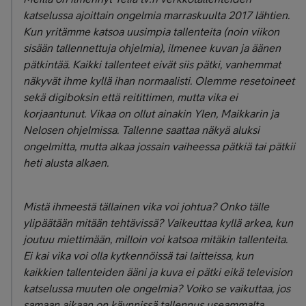
katselussa ajoittain ongelmia marraskuulta 2017 lähtien.
Kun yritämme katsoa uusimpia tallenteita (noin viikon
sisään tallennettuja ohjelmia), ilmenee kuvan ja äänen
pätkintää. Kaikki tallenteet eivät siis pätki, vanhemmat
näkyvät ihme kyllä ihan normaalisti. Olemme resetoineet
sekä digiboksin että reitittimen, mutta vika ei
korjaantunut. Vikaa on ollut ainakin Ylen, Maikkarin ja
Nelosen ohjelmissa. Tallenne saattaa näkyä aluksi
ongelmitta, mutta alkaa jossain vaiheessa pätkiä tai pätkii
heti alusta alkaen.
Mistä ihmeestä tällainen vika voi johtua? Onko tälle
ylipäätään mitään tehtävissä? Vaikeuttaa kyllä arkea, kun
joutuu miettimään, milloin voi katsoa mitäkin tallenteita.
Ei kai vika voi olla kytkennöissä tai laitteissa, kun
kaikkien tallenteiden ääni ja kuva ei pätki eikä television
katselussa muuten ole ongelmia? Voiko se vaikuttaa, jos
samaan aikaan on käynnissä tallennus useammalta