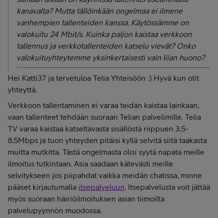
kanavalta? Mutta tällöinkään ongelmaa ei ilmene
vanhempien tallenteiden kanssa. Käytössämme on
valokuitu 24 Mbit/s. Kuinka paljon kaistaa verkkoon
tallennus ja verkkotallenteiden katselu vievät? Onko
valokuituyhteytemme yksinkertaisesti vain liian huono?
Hei Katti37 ja tervetuloa Telia Yhteisöön :) Hyvä kun otit
yhteyttä.
Verkkoon tallentaminen ei varaa teidän kaistaa lainkaan,
vaan tallenteet tehdään suoraan Telian palvelimille. Telia
TV varaa kaistaa katseltavasta sisällöstä riippuen 3,5-
8,5Mbps ja tuon yhteyden pitäisi kyllä selvitä siitä taakasta
muitta mutkitta. Tästä ongelmasta olisi syytä napata meille
ilmoitus tutkintaan. Asia saadaan kätevästi meille
selvitykseen jos piipahdat vaikka meidän chatissa, minne
pääset kirjautumalla
itsepalveluun
. Itsepalvelusta voit jättää
myös suoraan häiriöilmoituksen asian tiimoilta
palvelupyynnön muodossa.