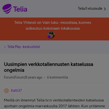
Telia.fi etusivulle
Telia Yhteisö on Vain luku -moodissa, kunnes
sulkeutuu kokonaan lokakuussa
Telia Play -keskustelut
Uusimpien verkkotallennusten katselussa
ongelmia
Forum|Forum|8 years ago
6 kommenttia
Katti37
K
Meillä on ilmennyt Telia tv:n verkkotallenteiden katselussa
ajoittain ongelmia marraskuulta 2017 lähtien. Kun yritämme