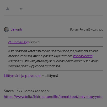
Sekunti
Forum|Forum|8 years ago
@TuomasHog
kirjoitti:
Asia saadaan kätevästi meille selvitykseen jos piipahdat vaikka
meidän chatissa, minne pääset kirjautumalla
itsepalveluun
.
Itsepalvelusta voit jättää myös suoraan häiriöilmoituksen asian
tiimoilta palvelupyynnön muodossa.
Liittymäni ja palveluni
> Liittymä
Suora linkki lomakkeeseen:
https://www.telia.fi/kirjautuneille/lomakkeet/palvelupyynto