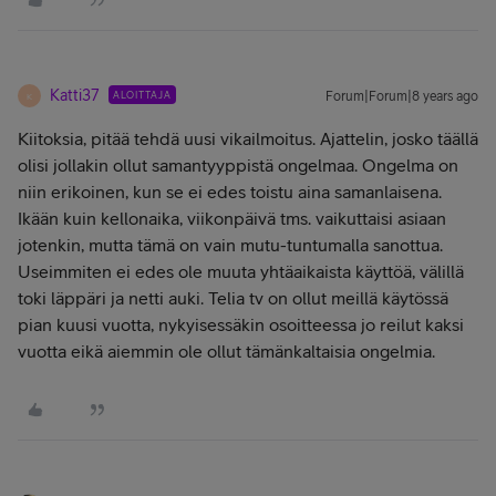
Katti37
ALOITTAJA
Forum|Forum|8 years ago
K
Kiitoksia, pitää tehdä uusi vikailmoitus. Ajattelin, josko täällä
olisi jollakin ollut samantyyppistä ongelmaa. Ongelma on
niin erikoinen, kun se ei edes toistu aina samanlaisena.
Ikään kuin kellonaika, viikonpäivä tms. vaikuttaisi asiaan
jotenkin, mutta tämä on vain mutu-tuntumalla sanottua.
Useimmiten ei edes ole muuta yhtäaikaista käyttöä, välillä
toki läppäri ja netti auki. Telia tv on ollut meillä käytössä
pian kuusi vuotta, nykyisessäkin osoitteessa jo reilut kaksi
vuotta eikä aiemmin ole ollut tämänkaltaisia ongelmia.