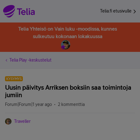
Telia.fi etusivulle
Telia Yhteisö on Vain luku -moodissa, kunnes
sulkeutuu kokonaan lokakuussa
Telia Play -keskustelut
KYSYMYS
Uusin päivitys Arriksen boksiin saa toimintoja
jumiin
Forum|Forum|1 year ago
2 kommenttia
Traveller