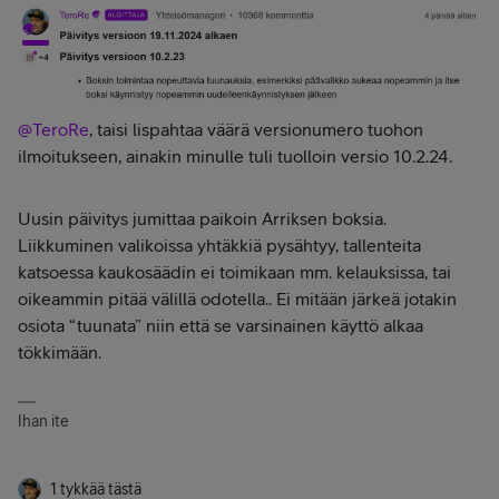
@TeroRe
, taisi lispahtaa väärä versionumero tuohon
ilmoitukseen, ainakin minulle tuli tuolloin versio 10.2.24.
Uusin päivitys jumittaa paikoin Arriksen boksia.
Liikkuminen valikoissa yhtäkkiä pysähtyy, tallenteita
katsoessa kaukosäädin ei toimikaan mm. kelauksissa, tai
oikeammin pitää välillä odotella.. Ei mitään järkeä jotakin
osiota “tuunata” niin että se varsinainen käyttö alkaa
tökkimään.
Ihan ite
1 tykkää tästä