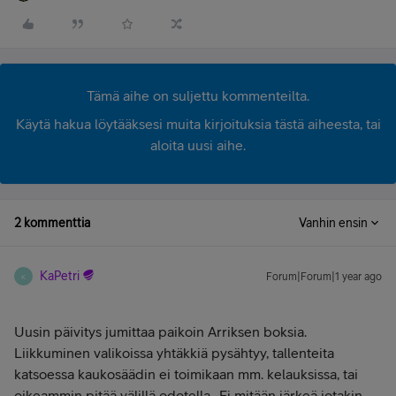
Tämä aihe on suljettu kommenteilta.
Käytä hakua löytääksesi muita kirjoituksia tästä aiheesta, tai
aloita uusi aihe.
2 kommenttia
Vanhin ensin
KaPetri
Forum|Forum|1 year ago
K
Uusin päivitys jumittaa paikoin Arriksen boksia.
Liikkuminen valikoissa yhtäkkiä pysähtyy, tallenteita
katsoessa kaukosäädin ei toimikaan mm. kelauksissa, tai
oikeammin pitää välillä odotella.. Ei mitään järkeä jotakin