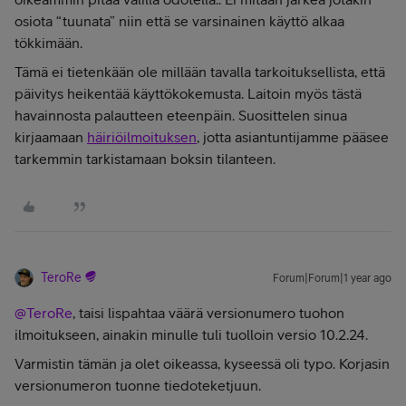
osiota “tuunata” niin että se varsinainen käyttö alkaa
tökkimään.
Tämä ei tietenkään ole millään tavalla tarkoituksellista, että
päivitys heikentää käyttökokemusta. Laitoin myös tästä
havainnosta palautteen eteenpäin. Suosittelen sinua
kirjaamaan
häiriöilmoituksen
, jotta asiantuntijamme pääsee
tarkemmin tarkistamaan boksin tilanteen.
TeroRe
Forum|Forum|1 year ago
@TeroRe
, taisi lispahtaa väärä versionumero tuohon
ilmoitukseen, ainakin minulle tuli tuolloin versio 10.2.24.
Varmistin tämän ja olet oikeassa, kyseessä oli typo. Korjasin
versionumeron tuonne tiedoteketjuun.