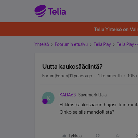
Telia Yhteisö on Va
Yhteisö
Foorumin etusivu
Telia Play
Telia Play 
Uutta kaukosäädintä?
Forum|Forum|11 years ago
1 kommentti
105 k
KAIJA63
Savumerkittäjä
K
Elikkäs kaukosäädin hajosi, luin mui
Onko se siis mahdollista?
Tykkää