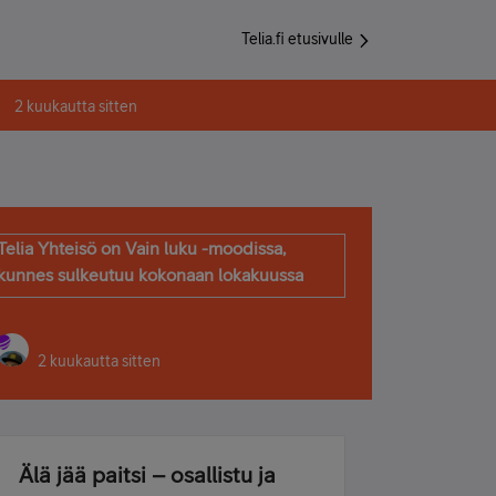
Telia.fi etusivulle
2 kuukautta sitten
Telia Yhteisö on Vain luku -moodissa,
kunnes sulkeutuu kokonaan lokakuussa
2 kuukautta sitten
Älä jää paitsi – osallistu ja