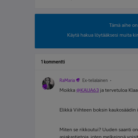
Tämä aihe on 
Käytä hakua löytääksesi muita kirjo
1 kommentti
RaMaria
Ex-telialainen
Moikka
@KAIJA63
ja tervetuloa Klaan
Elikkä Viihteen boksin kaukosäädin i
Miten se rikkoutui? Uuden saanti on 
asiakastietoja, joten melkeinpä voisi