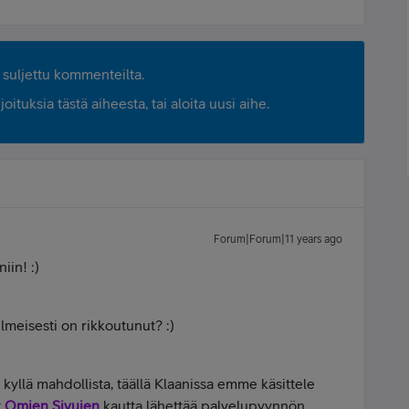
suljettu kommenteilta.
ituksia tästä aiheesta, tai aloita uusi aihe.
Forum|Forum|11 years ago
iin! :)
lmeisesti on rikkoutunut? :)
kyllä mahdollista, täällä Klaanissa emme käsittele
t
Omien Sivujen
kautta lähettää palvelupyynnön