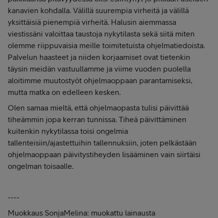
kanavien kohdalla. Välillä suurempia virheitä ja välillä
yksittäisiä pienempiä virheitä. Halusin aiemmassa
viestissäni valoittaa taustoja nykytilasta sekä siitä miten
olemme riippuvaisia meille toimitetuista ohjelmatiedoista.
Palvelun haasteet ja niiden korjaamiset ovat tietenkin
täysin meidän vastuullamme ja viime vuoden puolella
aloitimme muutostyöt ohjelmaoppaan parantamiseksi,
mutta matka on edelleen kesken.
Olen samaa mieltä, että ohjelmaopasta tulisi päivittää
tiheämmin jopa kerran tunnissa. Tiheä päivittäminen
kuitenkin nykytilassa toisi ongelmia
tallenteisiin/ajastettuihin tallennuksiin, joten pelkästään
ohjelmaoppaan päivitystiheyden lisääminen vain siirtäisi
ongelman toisaalle.
----
Muokkaus SonjaMelina: muokattu lainausta