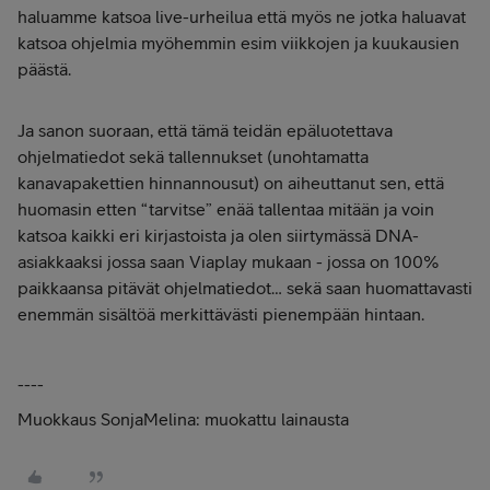
haluamme katsoa live-urheilua että myös ne jotka haluavat
katsoa ohjelmia myöhemmin esim viikkojen ja kuukausien
päästä.
Ja sanon suoraan, että tämä teidän epäluotettava
ohjelmatiedot sekä tallennukset (unohtamatta
kanavapakettien hinnannousut) on aiheuttanut sen, että
huomasin etten “tarvitse” enää tallentaa mitään ja voin
katsoa kaikki eri kirjastoista ja olen siirtymässä DNA-
asiakkaaksi jossa saan Viaplay mukaan - jossa on 100%
paikkaansa pitävät ohjelmatiedot… sekä saan huomattavasti
enemmän sisältöä merkittävästi pienempään hintaan.
----
Muokkaus SonjaMelina: muokattu lainausta