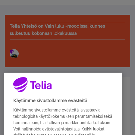
Telia Yhteisö on Vain luku -moodissa, kunnes
sulkeutuu kokonaan lokakuussa
Älä jää paitsi – osallistu ja voita!
Tilaa Telian uutiskirje ja olet mukana arvonnassa.
Käytämme sivustollamme evästeitä
Samalla saat parhaat asiakasedut suoraan
Käytämme sivustollamme evästeitä ja vastaavia
sähköpostiisi.
teknologioita käyttökokemuksen parantamiseksi sekä
toiminnallisiin, tilastollisiin ja markkinointitarkoituksiin.
Voit hallinnoida evästevalintojasi alla. Kaikki luokat
Tilaa nyt