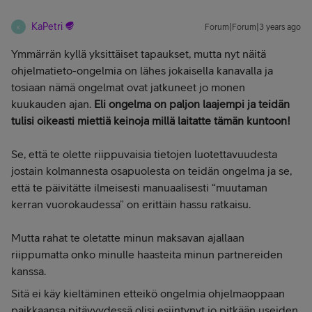
KaPetri
Forum|Forum|3 years ago
K
Ymmärrän kyllä yksittäiset tapaukset, mutta nyt näitä
ohjelmatieto-ongelmia on lähes jokaisella kanavalla ja
tosiaan nämä ongelmat ovat jatkuneet jo monen
kuukauden ajan.
Eli ongelma on paljon laajempi ja teidän
tulisi oikeasti miettiä keinoja millä laitatte tämän kuntoon!
Se, että te olette riippuvaisia tietojen luotettavuudesta
jostain kolmannesta osapuolesta on teidän ongelma ja se,
että te päivitätte ilmeisesti manuaalisesti “muutaman
kerran vuorokaudessa” on erittäin hassu ratkaisu.
Mutta rahat te oletatte minun maksavan ajallaan
riippumatta onko minulle haasteita minun partnereiden
kanssa.
Sitä ei käy kieltäminen etteikö ongelmia ohjelmaoppaan
paikkaansa pitävyydessä olisi esiintynyt jo pitkään useiden