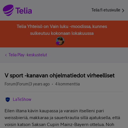
Telia.fi etusivulle
Telia Yhteisö on Vain luku -moodissa, kunnes
sulkeutuu kokonaan lokakuussa
Telia Play -keskustelut
V sport -kanavan ohjelmatiedot virheelliset
Forum|Forum|3 years ago
4 kommenttia
LaTeShow
Eilen iltana kävin kaupassa ja varasin itselleni pari
weissbieriä, makkaraa ja sauerkrautia sillä ajatuksella, että
voisin katson Saksan Cupin Mainz-Bayern ottelua. Noh