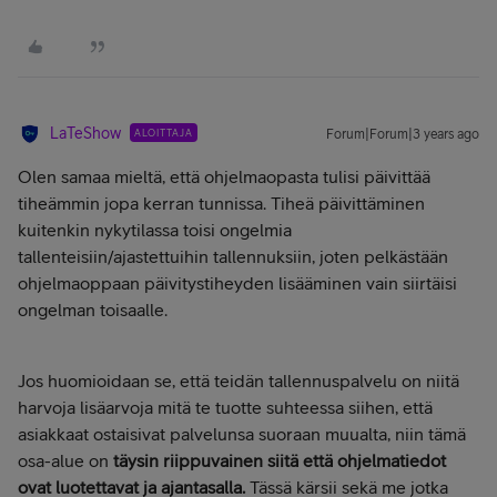
LaTeShow
ALOITTAJA
Forum|Forum|3 years ago
Olen samaa mieltä, että ohjelmaopasta tulisi päivittää
tiheämmin jopa kerran tunnissa. Tiheä päivittäminen
kuitenkin nykytilassa toisi ongelmia
tallenteisiin/ajastettuihin tallennuksiin, joten pelkästään
ohjelmaoppaan päivitystiheyden lisääminen vain siirtäisi
ongelman toisaalle.
Jos huomioidaan se, että teidän tallennuspalvelu on niitä
harvoja lisäarvoja mitä te tuotte suhteessa siihen, että
asiakkaat ostaisivat palvelunsa suoraan muualta, niin tämä
osa-alue on
täysin riippuvainen siitä että ohjelmatiedot
ovat luotettavat ja ajantasalla.
Tässä kärsii sekä me jotka