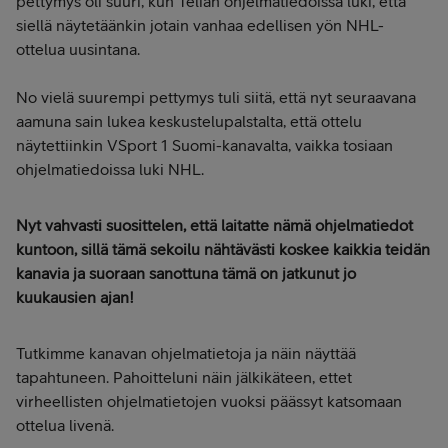
pettymys oli suuri, kun Telian ohjelmatiedoissa luki, että
siellä näytetäänkin jotain vanhaa edellisen yön NHL-
ottelua uusintana.
No vielä suurempi pettymys tuli siitä, että nyt seuraavana
aamuna sain lukea keskustelupalstalta, että ottelu
näytettiinkin VSport 1 Suomi-kanavalta, vaikka tosiaan
ohjelmatiedoissa luki NHL.
Nyt vahvasti suosittelen, että laitatte nämä ohjelmatiedot
kuntoon, sillä tämä sekoilu nähtävästi koskee kaikkia teidän
kanavia ja suoraan sanottuna tämä on jatkunut jo
kuukausien ajan!
Tutkimme kanavan ohjelmatietoja ja näin näyttää
tapahtuneen. Pahoitteluni näin jälkikäteen, ettet
virheellisten ohjelmatietojen vuoksi päässyt katsomaan
ottelua livenä.