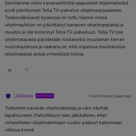
Selvitämme miksi kanavayhtiöltä saapuneet ohjelmatiedot
eivät pävittyneet Telia TV-palvelun ohjelmaoppaaseen.
Todennäköisesti kyseessä on tuttu tilanne missä
ohjelmayhtiön on päivittänyt kanavien ohjelmaopasta ja
muutos ei ole kerennyt Telia TV-palveluun. Telia TV:ssä
ohjelmaopasta päivitetään toistaiseksi muutaman kerran
vuorokaudessa ja vaarana on, että nopeissa muutoksissa
ohjelmaopas antaa virheellistä tietoa.
LaTeShow
ALOITTAJA
Forum|Forum|3 years ago
Tutkimme kanavan ohjelmatietoja ja näin näyttää
tapahtuneen. Pahoitteluni näin jälkikäteen, ettet
virheellisten ohjelmatietojen vuoksi päässyt katsomaan
ottelua livenä.