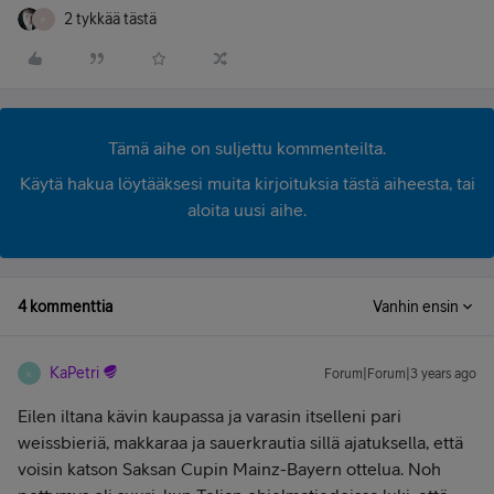
2 tykkää tästä
P
Tämä aihe on suljettu kommenteilta.
Käytä hakua löytääksesi muita kirjoituksia tästä aiheesta, tai
aloita uusi aihe.
4 kommenttia
Vanhin ensin
KaPetri
Forum|Forum|3 years ago
K
Eilen iltana kävin kaupassa ja varasin itselleni pari
weissbieriä, makkaraa ja sauerkrautia sillä ajatuksella, että
voisin katson Saksan Cupin Mainz-Bayern ottelua. Noh