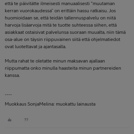
että te päivitätte ilmeisesti manuaalisesti “muutaman
kerran vuorokaudessa” on erittäin hassu ratkaisu. Jos
huomioidaan se, että teidän tallennuspalvelu on niitä
harvoja lisäarvoja mitä te tuotte suhteessa siihen, että
asiakkaat ostaisivat palvelunsa suoraan muualta, niin tämä
osa-alue on täysin riippuvainen siitä että ohjelmatiedot
ovat luotettavat ja ajantasalla.
Mutta rahat te oletatte minun maksavan ajallaan
riippumatta onko minulla haasteita minun partnereiden
kanssa.
----
Muokkaus SonjaMelina: muokattu lainausta