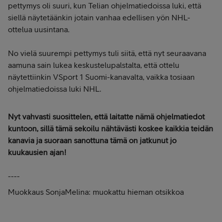
pettymys oli suuri, kun Telian ohjelmatiedoissa luki, että
siellä näytetäänkin jotain vanhaa edellisen yön NHL-
ottelua uusintana.
No vielä suurempi pettymys tuli siitä, että nyt seuraavana
aamuna sain lukea keskustelupalstalta, että ottelu
näytettiinkin VSport 1 Suomi-kanavalta, vaikka tosiaan
ohjelmatiedoissa luki NHL.
Nyt vahvasti suosittelen, että laitatte nämä ohjelmatiedot
kuntoon, sillä tämä sekoilu nähtävästi koskee kaikkia teidän
kanavia ja suoraan sanottuna tämä on jatkunut jo
kuukausien ajan!
----
Muokkaus SonjaMelina: muokattu hieman otsikkoa