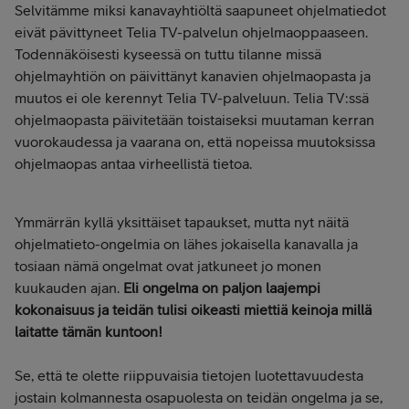
Selvitämme miksi kanavayhtiöltä saapuneet ohjelmatiedot
eivät pävittyneet Telia TV-palvelun ohjelmaoppaaseen.
Todennäköisesti kyseessä on tuttu tilanne missä
ohjelmayhtiön on päivittänyt kanavien ohjelmaopasta ja
muutos ei ole kerennyt Telia TV-palveluun. Telia TV:ssä
ohjelmaopasta päivitetään toistaiseksi muutaman kerran
vuorokaudessa ja vaarana on, että nopeissa muutoksissa
ohjelmaopas antaa virheellistä tietoa.
Ymmärrän kyllä yksittäiset tapaukset, mutta nyt näitä
ohjelmatieto-ongelmia on lähes jokaisella kanavalla ja
tosiaan nämä ongelmat ovat jatkuneet jo monen
kuukauden ajan.
Eli ongelma on paljon laajempi
kokonaisuus ja teidän tulisi oikeasti miettiä keinoja millä
laitatte tämän kuntoon!
Se, että te olette riippuvaisia tietojen luotettavuudesta
jostain kolmannesta osapuolesta on teidän ongelma ja se,