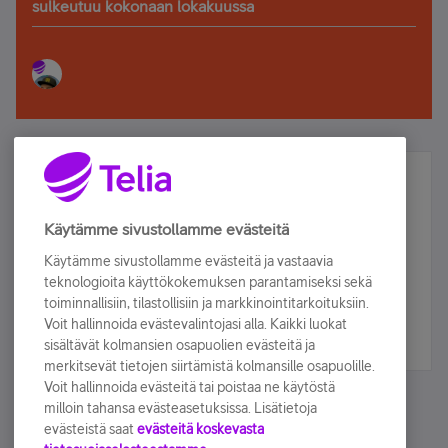
sulkeutuu kokonaan lokakuussa
Älä jää paitsi – osallistu ja voita!
Tilaa Telian uutiskirje ja olet mukana arvonnassa.
Käytämme sivustollamme evästeitä
Samalla saat parhaat asiakasedut suoraan
Käytämme sivustollamme evästeitä ja vastaavia
sähköpostiisi.
teknologioita käyttökokemuksen parantamiseksi sekä
toiminnallisiin, tilastollisiin ja markkinointitarkoituksiin.
Voit hallinnoida evästevalintojasi alla. Kaikki luokat
Tilaa nyt
sisältävät kolmansien osapuolien evästeitä ja
merkitsevät tietojen siirtämistä kolmansille osapuolille.
Voit hallinnoida evästeitä tai poistaa ne käytöstä
milloin tahansa evästeasetuksissa. Lisätietoja
evästeistä saat
evästeitä koskevasta