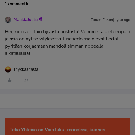
1 kommentti
MatildaJuulia
Forum|Forum|1 year ago
Hei, kiitos erittäin hyvästä nostosta! Veimme tätä eteenpäin
ja asia on nyt selvityksessä. Lisätiedoissa olevat tiedot
pyritään korjaamaan mahdollisimman nopealla
aikataululla!
1 tykkää tästä
Telia Yhteisö on Vain luku -moodissa, kunnes