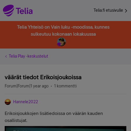
Telia.fi etusivulle
Telia Yhteisö on Vain luku -moodissa, kunnes
sulkeutuu kokonaan lokakuussa
Telia Play -keskustelut
väärät tiedot Erikoisjoukoissa
Forum|Forum|1 year ago
1 kommentti
Hannele2022
Erikoisjoukkojen lisätiedoissa on väärän kauden
osallistujat.