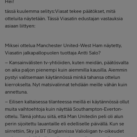
Hei!
tässä kuulemma selitys:Viasat tekee päätökset, mitä
otteluita näytetään. Tässä Viasatin edustajan vastauksia
asiaan liittyen:
Miksei ottelua Manchester United-West Ham näytetty,
Viasatin jalkapallopuolen tuottaja Antti Salo?
– Kansainvälisten tv-yhtiöiden, kuten meidän, päätösvalta
on aika paljon pienempi kuin aiemmilla kausilla. Aiemmin
pystyi valitsemaan käytännössä minkä tahansa ottelun
kierrokselta. Nyt matsivalinnat tehdään meille vähän kuin
annettuna.
– Eilisen kaltaisessa tilanteessa meillä ei käytännössä ollut
muita vaihtoehtoja kuin näyttää Southampton-Everton-
ottelu. Tämä johtuu siitä, että Man Unitedin peli oli alun
perin sijoitettu lauantaille eli edelliselle päivällä. Kun se
siirrettiin, Sky ja BT (Englannissa Valioliigan tv-oikeudet