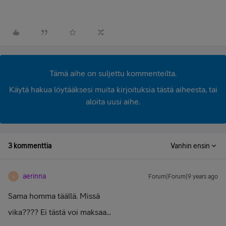
Tämä aihe on suljettu kommenteilta.
Käytä hakua löytääksesi muita kirjoituksia tästä aiheesta, tai
aloita uusi aihe.
3 kommenttia
Vanhin ensin
aerinna
Forum|Forum|9 years ago
A
Sama homma täällä. Missä
vika???? Ei tästä voi maksaa...