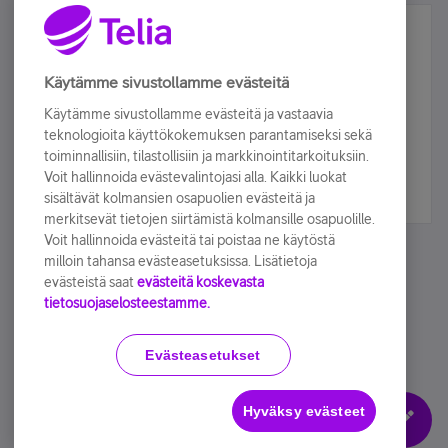
Älä jää paitsi – osallistu ja voita!
Tilaa Telian uutiskirje ja olet mukana arvonnassa.
Käytämme sivustollamme evästeitä
Samalla saat parhaat asiakasedut suoraan
Käytämme sivustollamme evästeitä ja vastaavia
sähköpostiisi.
teknologioita käyttökokemuksen parantamiseksi sekä
toiminnallisiin, tilastollisiin ja markkinointitarkoituksiin.
Voit hallinnoida evästevalintojasi alla. Kaikki luokat
Tilaa nyt
sisältävät kolmansien osapuolien evästeitä ja
merkitsevät tietojen siirtämistä kolmansille osapuolille.
Voit hallinnoida evästeitä tai poistaa ne käytöstä
milloin tahansa evästeasetuksissa. Lisätietoja
evästeistä saat
evästeitä koskevasta
tietosuojaselosteestamme.
Käyttöehdot
Accessibility statement
Evästeasetukset
Hyväksy evästeet
Evästeasetukset