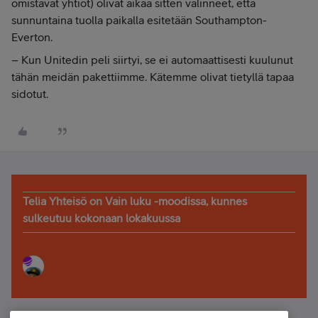
omistavat yhtiöt) olivat aikaa sitten valinneet, että
sunnuntaina tuolla paikalla esitetään Southampton-
Everton.
– Kun Unitedin peli siirtyi, se ei automaattisesti kuulunut
tähän meidän pakettiimme. Kätemme olivat tietyllä tapaa
sidotut.
Telia Yhteisö on Vain luku -moodissa, kunnes
sulkeutuu kokonaan lokakuussa