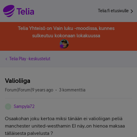
Telia.fi etusivulle
Telia Yhteisö on Vain luku -moodissa, kunnes
sulkeutuu kokonaan lokakuussa
Telia Play -keskustelut
Valioliiga
Forum|Forum|9 years ago
3 kommenttia
Sampyla72
S
Osaakohan joku kertoa miksi tänään ei valioliigan peliä
manchester united-westhamin EI näy..on hienoa maksaa
tälläisesta palvelusta ?