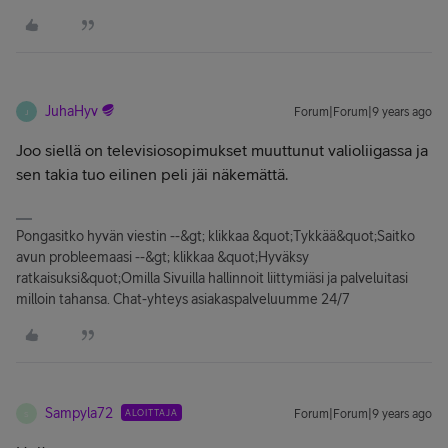
JuhaHyv
Forum|Forum|9 years ago
J
Joo siellä on televisiosopimukset muuttunut valioliigassa ja
sen takia tuo eilinen peli jäi näkemättä.
Pongasitko hyvän viestin --&gt; klikkaa &quot;Tykkää&quot;Saitko
avun probleemaasi --&gt; klikkaa &quot;Hyväksy
ratkaisuksi&quot;Omilla Sivuilla hallinnoit liittymiäsi ja palveluitasi
milloin tahansa. Chat-yhteys asiakaspalveluumme 24/7
Sampyla72
ALOITTAJA
Forum|Forum|9 years ago
S