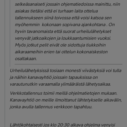
selkeäsanaiseti jossain ohjematiedoissa mainittu, niin
asiakas tietäisi että ei turhaan laita ottelua
tallennukseen siinä toivossa että voisi katsoa sen
myöhemmin kokonaan sopivana ajankohtana . On
hyvin tavanomaista että suorat urheilulähetykset
venyvät jatkoaikojen ja loukkaantumisien vuoksi.
Myös jotkut pelit eivät ole sidottuja tiukkoihin
aikaraameihin erien tai ottelun kokonaiskeston
osaltakaan.
Urheilulähetyksissä tosiaan monesti viivästyksiä voi tulla
ja näihin kanavayhtiö joissain tapauksissa on
varautunutkin varaamalla ylimääräistä lähetysaikaa.
Verkkotallennus toimii meillä ohjelmatietojen mukaan.
Kanavayhtiö on meille ilmoittanut lähtetykselle aikavälin,
jonka avulla tallennus verkkoon tapahtuu.
Lähtökohtaisesti jos klo 20:30 alkava ohjelma venyisi