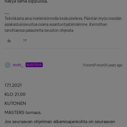
näkyä tämä loppuosa.
Tekniikasta aina mielenkiinnolla keskusteleva. Päivitän myös meidän
asiakastukisivustoa osana asiantuntijatiimiämme. Kerrothan
tarvittaessa palautetta sivuston ohjeista.
motr_
ALOITTAJA
Forum|Forum|5 years ago
M
17.1.2021
KLO 21.00
KUTONEN
MASTERS turnaus.
Jos seuraavan ohjelman alkamisajankohta on seuraavan