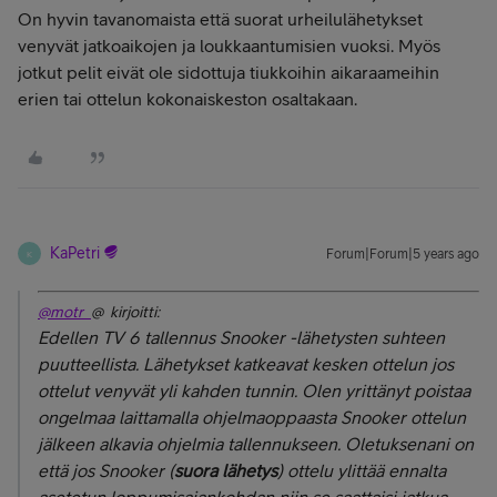
On hyvin tavanomaista että suorat urheilulähetykset
venyvät jatkoaikojen ja loukkaantumisien vuoksi. Myös
jotkut pelit eivät ole sidottuja tiukkoihin aikaraameihin
erien tai ottelun kokonaiskeston osaltakaan.
KaPetri
Forum|Forum|5 years ago
K
@motr_
@ kirjoitti:
Edellen TV 6 tallennus Snooker -lähetysten suhteen
puutteellista. Lähetykset katkeavat kesken ottelun jos
ottelut venyvät yli kahden tunnin. Olen yrittänyt poistaa
ongelmaa laittamalla ohjelmaoppaasta Snooker ottelun
jälkeen alkavia ohjelmia tallennukseen. Oletuksenani on
että jos Snooker (
suora lähetys
) ottelu ylittää ennalta