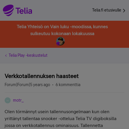
Telia.fi etusivulle
Telia Yhteisö on Vain luku -moodissa, kunnes
sulkeutuu kokonaan lokakuussa
Telia Play -keskustelut
Verkkotallennuksen haasteet
Forum|Forum|5 years ago
6 kommenttia
motr_
M
Olen törmännyt usein tallennusongelmaan kun olen
yrittänyt tallentaa snooker -ottelua Telia TV digiboksilla
jossa on verkkotallennus ominaisuus. Tallennetta