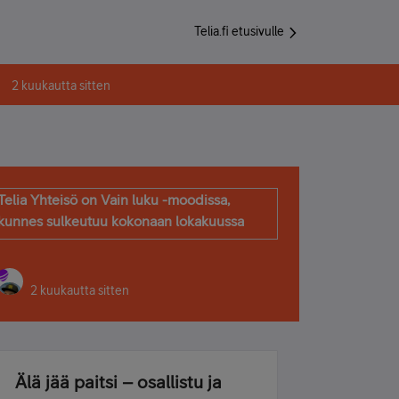
Telia.fi etusivulle
2 kuukautta sitten
Telia Yhteisö on Vain luku -moodissa,
kunnes sulkeutuu kokonaan lokakuussa
2 kuukautta sitten
Älä jää paitsi – osallistu ja