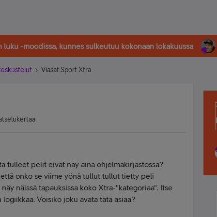
in luku -moodissa, kunnes sulkeutuu kokonaan lokakuussa
-keskustelut
Viasat Sport Xtra
atselukertaa
a tulleet pelit eivät näy aina ohjelmakirjastossa?
ttä onko se viime yönä tullut tullut tietty peli
iis näy näissä tapauksissa koko Xtra-"kategoriaa". Itse
 logiikkaa. Voisiko joku avata tätä asiaa?