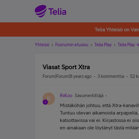
Telia Yhteisö on Va
Yhteisö
Foorumin etusivu
Telia Play
Telia Play 
Viasat Sport Xtra
Forum|Forum|8 years ago
3 kommenttia
52 k
RiiKoo
Savumerkittäjä
R
Mistäköhän johtuu, että Xtra-kanavilt
Tuntuu olevan aikamoista arpapeliä, e
katsottavissa vai ei. Kirjastossa ei s
en ainakaan ole löytänyt tästä mitään