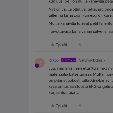
kun uusi peli on nuilla kanavilla pela
Nyt on välillä ollut valitettavasti o
tallennu kirjastoon kun epg on kural
Muilla kanavilla tulevat pelit tallentu
Toivottavasti tämä vähän selvensi as
Tykkää
RiiKoo
Savumerkittäjä
ALOITTAJA
R
Juu, ymmärrän sen että Xtra näkyy vali
materiaalia katseltavissa. Mutta mon
on pitänyt pakosti tulla Xtra-kanavilt
kyse on tosiaan tuosta EPG-ongelmasta
korjaantuu pian...
Tykkää