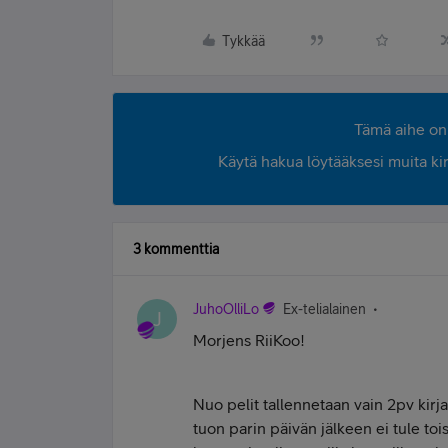
Tykkää
Tämä aihe on 
Käytä hakua löytääksesi muita kirjo
3 kommenttia
JuhoOlliLo
Ex-telialainen
J
Morjens RiiKoo!
Nuo pelit tallennetaan vain 2pv kirj
tuon parin päivän jälkeen ei tule tois