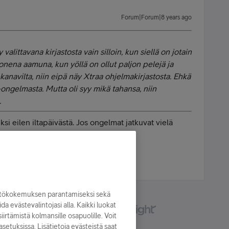
Forum|Forum|8 years ago
alittavana kirjastosta vain silloin, kun siellä on jotain
onena aamuna, kun yöllä on ollut paljon pelejä ja
-kanavilta, niin eipä näy Xtraa ohjelmakirjastosta. Ehkä
ongelmasta. Mutta oli syy mikä tahansa, niin
.
ksi eilen iltapäivästä. Jos ongelmat jatkuvat vielä
 asiaan tämän tiimoilta.
yttökokemuksen parantamiseksi sekä
oida evästevalintojasi alla. Kaikki luokat
irtämistä kolmansille osapuolille. Voit
asetuksissa. Lisätietoja evästeistä saat