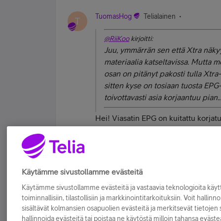
TuomasHog
Telialainen
T
@RiiKoo
kirjoitti:
Juu, ymmärrän sen että Xtra näkyy v
materiaalia katseltavissa. Mutta m
osan on pitänyt pakosti tulla Xtra
sitten kyse on tosiaan tuosta EPG-
toivottavasti asia korjaantuu pian..
Hei! Viasatin EPG on kuitattu korjatu
tämän jälkeenkin niin palataan sitten
Tykkää
Käytämme sivustollamme evästeitä
Käytämme sivustollamme evästeitä ja vastaavia teknologioita kä
toiminnallisiin, tilastollisiin ja markkinointitarkoituksiin. Voit hallinn
sisältävät kolmansien osapuolien evästeitä ja merkitsevät tietojen si
hallinnoida evästeitä tai poistaa ne käytöstä milloin tahansa eväste