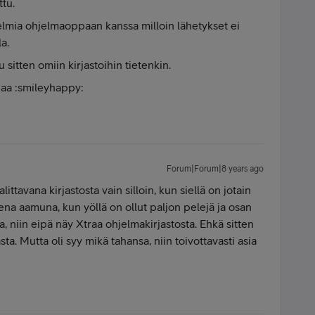
ttu.
ngelmia ohjelmaoppaan kanssa milloin lähetykset ei
la.
u sitten omiin kirjastoihin tietenkin.
iaa :smileyhappy:
Forum|Forum|8 years ago
ttavana kirjastosta vain silloin, kun siellä on jotain
ena aamuna, kun yöllä on ollut paljon pelejä ja osan
a, niin eipä näy Xtraa ohjelmakirjastosta. Ehkä sitten
. Mutta oli syy mikä tahansa, niin toivottavasti asia