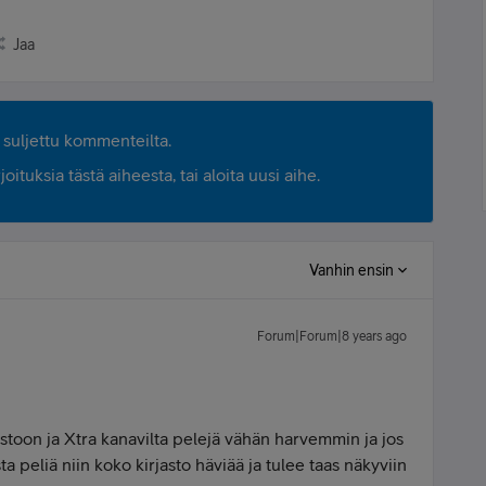
Jaa
suljettu kommenteilta.
ituksia tästä aiheesta, tai aloita uusi aihe.
Vanhin ensin
Forum|Forum|8 years ago
astoon ja Xtra kanavilta pelejä vähän harvemmin ja jos
ta peliä niin koko kirjasto häviää ja tulee taas näkyviin