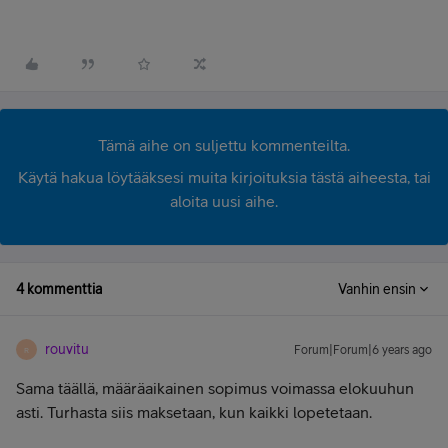
Tämä aihe on suljettu kommenteilta.
Käytä hakua löytääksesi muita kirjoituksia tästä aiheesta, tai
aloita uusi aihe.
4 kommenttia
Vanhin ensin
rouvitu
Forum|Forum|6 years ago
R
Sama täällä, määräaikainen sopimus voimassa elokuuhun
asti. Turhasta siis maksetaan, kun kaikki lopetetaan.