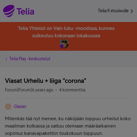
Telia.fi etusivulle
Telia Yhteisö on Vain luku -moodissa, kunnes
sulkeutuu kokonaan lokakuussa
Telia Play -keskustelut
Viasat Urheilu + liiga "corona"
Forum|Forum|6 years ago
4 kommenttia
Glasier
G
Mitenkäs tää nyt menee, ku näköjään loppuu urheilut koko
maailman kolkassa ja sattuu olemaan määräaikainen
sopimus kanavapakettiin toukokuun loppuun.