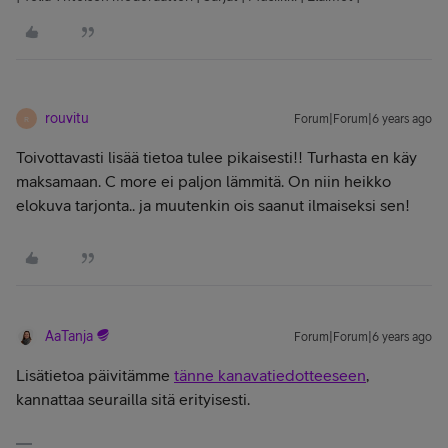
rouvitu
Forum|Forum|6 years ago
R
Toivottavasti lisää tietoa tulee pikaisesti!! Turhasta en käy
maksamaan. C more ei paljon lämmitä. On niin heikko
elokuva tarjonta.. ja muutenkin ois saanut ilmaiseksi sen!
AaTanja
Forum|Forum|6 years ago
Lisätietoa päivitämme
tänne kanavatiedotteeseen
,
kannattaa seurailla sitä erityisesti.