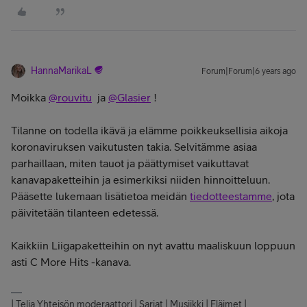
HannaMarikaL
Forum|Forum|6 years ago
Moikka
@rouvitu
ja
@Glasier
!
Tilanne on todella ikävä ja elämme poikkeuksellisia aikoja
koronaviruksen vaikutusten takia. Selvitämme asiaa
parhaillaan, miten tauot ja päättymiset vaikuttavat
kanavapaketteihin ja esimerkiksi niiden hinnoitteluun.
Pääsette lukemaan lisätietoa meidän
tiedotteestamme
, jota
päivitetään tilanteen edetessä.
Kaikkiin Liigapaketteihin on nyt avattu maaliskuun loppuun
asti C More Hits -kanava.
| Telia Yhteisön moderaattori | Sarjat | Musiikki | Eläimet |