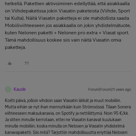
hetkellä. Pakettien aktivoiminen edellyttää, että asiakkaalla
on Viihdepaketissa jokin Viasatin paketeista (Viihde, Sport
tai Kulta). Näitä Viasatin paketteja ei ole mahdollista saada
Mobiiliviihteeseen jos asiakkaalla on jokin yhdistelmätuote,
kuten Nelonen paketti + Nelonen pro extra + Viasat sport.
Tämä mahdollisuus koskee siis vain näitä Viasatin omia
paketteja.
Kaude
Forum|Forum|11 years ago
K
Koitti päivä, jolloin vihdoin saan Viasatin lätkät ja muut mobiiliin.
Mutta eihän se nyt ihan mennytkään kuin Strömsössä. Tilaan Sonera
viihteeseen maksukanavia, on Spotify ja nettiliittymä. Noin 95 €/kk.
Ja sitten minulle kerrotaan, ettei ne Viasatin kanavat kuulukaan
minulle mobiiliin, koska minulla on Nelosen ja Viasatin yhdistelmä
kanavapaketti. Siis mitä? Tarjottiin mahdollisuutta eriyttää Nelosen