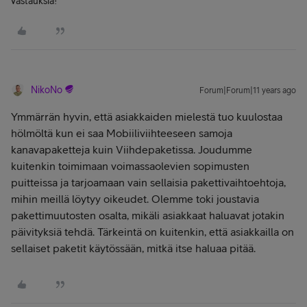
vastauksia!
NikoNo
Forum|Forum|11 years ago
Ymmärrän hyvin, että asiakkaiden mielestä tuo kuulostaa
hölmöltä kun ei saa Mobiiliviihteeseen samoja
kanavapaketteja kuin Viihdepaketissa. Joudumme
kuitenkin toimimaan voimassaolevien sopimusten
puitteissa ja tarjoamaan vain sellaisia pakettivaihtoehtoja,
mihin meillä löytyy oikeudet. Olemme toki joustavia
pakettimuutosten osalta, mikäli asiakkaat haluavat jotakin
päivityksiä tehdä. Tärkeintä on kuitenkin, että asiakkailla on
sellaiset paketit käytössään, mitkä itse haluaa pitää.