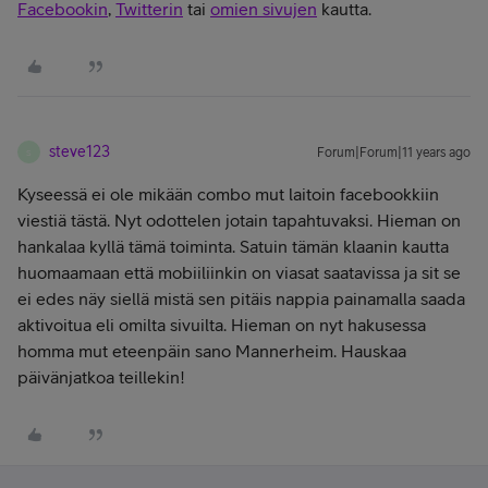
Facebookin
,
Twitterin
tai
omien sivujen
kautta.
steve123
Forum|Forum|11 years ago
S
Kyseessä ei ole mikään combo mut laitoin facebookkiin
viestiä tästä. Nyt odottelen jotain tapahtuvaksi. Hieman on
hankalaa kyllä tämä toiminta. Satuin tämän klaanin kautta
huomaamaan että mobiiliinkin on viasat saatavissa ja sit se
ei edes näy siellä mistä sen pitäis nappia painamalla saada
aktivoitua eli omilta sivuilta. Hieman on nyt hakusessa
homma mut eteenpäin sano Mannerheim. Hauskaa
päivänjatkoa teillekin!