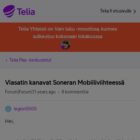
Telia.fi etusivulle
Telia Yhteisö on Vain luku -moodissa, kunnes
sulkeutuu kokonaan lokakuussa
Telia Play -keskustelut
Viasatin kanavat Soneran Mobiiliviihteessä
Forum|Forum|11 years ago
8 kommenttia
legion5000
L
Hei,