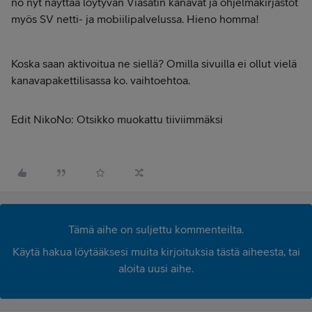
no nyt näyttää löytyvän Viasatin kanavat ja ohjelmakirjastot
myös SV netti- ja mobiilipalvelussa. Hieno homma!
Koska saan aktivoitua ne siellä? Omilla sivuilla ei ollut vielä
kanavapakettilisassa ko. vaihtoehtoa.
Edit NikoNo: Otsikko muokattu tiiviimmäksi
Tämä aihe on suljettu kommenteilta.
Käytä hakua löytääksesi muita kirjoituksia tästä aiheesta, tai
aloita uusi aihe.