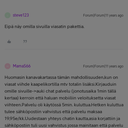
steve123
Forum|Forum|11 years ago
S
Eipä näy omilla sivuilla viasatin pakettia.
MamaS66
Forum|Forum|11 years ago
M
Huomasin kanavakartassa tämän mahdollisuuden,kun on
viasat viihde kaapelikortilla mtv totalin lisäksi.Kirjauduin
omille sivuille->auki chat palvelu (jonotusaika 1min tällä
kertaa) kerroin että haluan mobiiliin veloituksetta viasat
viihteen.Palvelu oli käytössä 5min. kuluttua.Hetken kuluttua
tulee sähköpostiin vahvistus että palvelu maksaa
19,95e/kk.Uudestaan yhteys chatin kautta,asia korjattiin ja
sähköpostiin tuli uusi vahvistus jossa mainitaan että palvelu