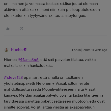
on ilmainen ja voimassa toistaseksi.Itse joutui olemaan
aktiivinen että kaikki meni niin kuin piti,lopputulokseen
olen kuitenkin tyytyväinen,kiitos :smileytongue:
NikoNo
Forum|Forum|11 years ago
Hienoa
@MamaS66
, että sait palvelun tilattua, vaikka
matkalla olikin hankaluuksia.
@steve123
epäilisin, että sinulla on tuollainen
yhdistelmäpaketti Nelonen + Viasat, jolloin ei ole
mahdollisuutta saada Mobiiliviihteeseen näitä Viasatin
kanavia. Meidän asiakaspalvelu voisi tarkistaa tilanteen ja
tarvittaessa päivittää paketit sellaiseen muotoon, että ovat
sinulle sopivat. Voisit laittaa viestiä asiakaspalveluun