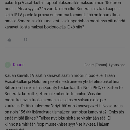
paketti ja Viasat-kulta. Lopputuloksena kk-maksuun noin 15 euron
nousu. Mistä syystä? 15 vuotta olen ollut Soneran asiakas kaapeli-
sekä IPTV-puolella ja aina on homma toiminut. Tää on lopun alkua
omalle Sonera-asiakkuudelleni. Ja alunperinhän mobiilissa piti nähdä
kanavat, joista maksat boxipuolella. Eikö niin?
Kaude
Forum|Forum|11 years ago
K
Kauan kaivatut Viasatin kanavat saatiin mobiilin puolelle. Tilaan
Viasat-kullan ja Nelonen paketin extroineen yhdistelmäpakettina.
Sitten on laajakaista ja Spotify teidän kautta. Noin 95€/kk. Sitten te
Soneralla kerrotte, etten ole oikeutettu noihin Viasatin
mobiilikanaviin tuolla hieman alle satasen satsauksella per
kuukausi.Pitäis kuulemma "eriyttää" nuo kanavapaketit. No seuraus
on noin 15€/kk lisämaksua tismalleen samoista kanavista?! Onks täs
enää mitää järkee? Tulkaa nyt joku sieltä selvittämään tää! Ei
kiinnosta mitkään "sopimustekniset syyt"-selitykset. Haluan