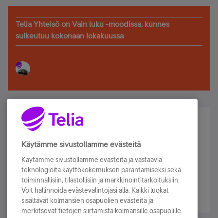
Telia Yhteisö on Vain luku -moodissa, kunnes
sulkeutuu kokonaan lokakuussa
Älä jää paitsi – osallistu ja voita!
Tilaa Telian uutiskirje ja olet mukana arvonnassa.
Käytämme sivustollamme evästeitä
Samalla saat parhaat asiakasedut suoraan
Käytämme sivustollamme evästeitä ja vastaavia
sähköpostiisi.
teknologioita käyttökokemuksen parantamiseksi sekä
toiminnallisiin, tilastollisiin ja markkinointitarkoituksiin.
Voit hallinnoida evästevalintojasi alla. Kaikki luokat
Tilaa nyt
sisältävät kolmansien osapuolien evästeitä ja
merkitsevät tietojen siirtämistä kolmansille osapuolille.