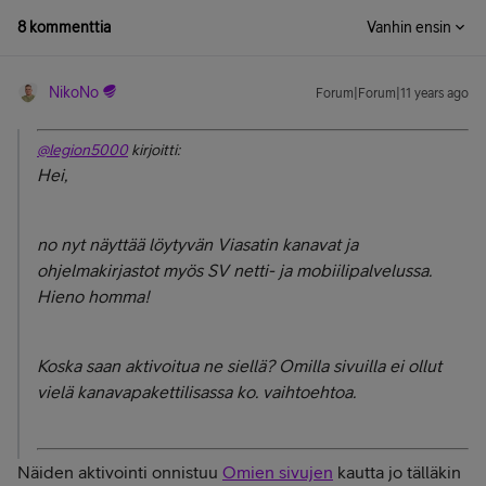
8 kommenttia
Vanhin ensin
NikoNo
Forum|Forum|11 years ago
@legion5000
kirjoitti:
Hei,
no nyt näyttää löytyvän Viasatin kanavat ja
ohjelmakirjastot myös SV netti- ja mobiilipalvelussa.
Hieno homma!
Koska saan aktivoitua ne siellä? Omilla sivuilla ei ollut
vielä kanavapakettilisassa ko. vaihtoehtoa.
Näiden aktivointi onnistuu
Omien sivujen
kautta jo tälläkin