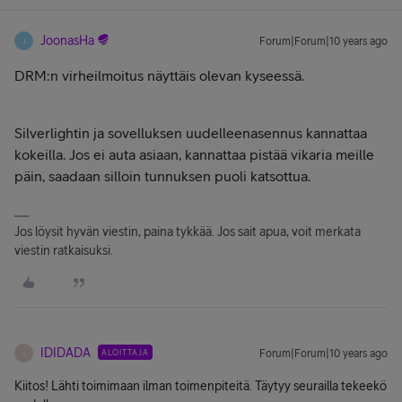
JoonasHa
Forum|Forum|10 years ago
J
DRM:n virheilmoitus näyttäis olevan kyseessä.
Silverlightin ja sovelluksen uudelleenasennus kannattaa
kokeilla. Jos ei auta asiaan, kannattaa pistää vikaria meille
päin, saadaan silloin tunnuksen puoli katsottua.
Jos löysit hyvän viestin, paina tykkää. Jos sait apua, voit merkata
viestin ratkaisuksi.
IDIDADA
ALOITTAJA
Forum|Forum|10 years ago
I
Kiitos! Lähti toimimaan ilman toimenpiteitä. Täytyy seurailla tekeekö