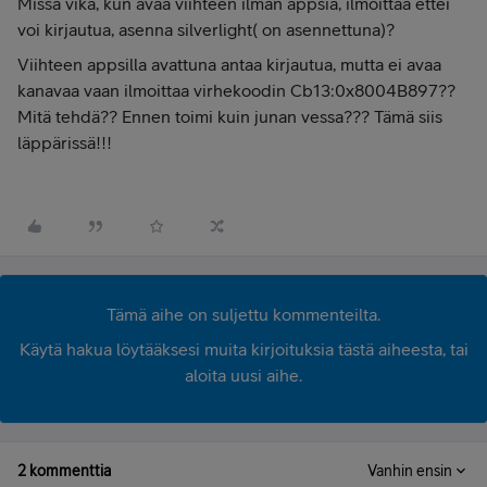
Missä vika, kun avaa viihteen ilman appsia, ilmoittaa ettei
voi kirjautua, asenna silverlight( on asennettuna)?
Viihteen appsilla avattuna antaa kirjautua, mutta ei avaa
kanavaa vaan ilmoittaa virhekoodin Cb13:0x8004B897??
Mitä tehdä?? Ennen toimi kuin junan vessa??? Tämä siis
läppärissä!!!
Tämä aihe on suljettu kommenteilta.
Käytä hakua löytääksesi muita kirjoituksia tästä aiheesta, tai
aloita uusi aihe.
2 kommenttia
Vanhin ensin