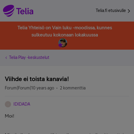
Telia.fi etusivulle
Telia Yhteisö on Vain luku -moodissa, kunnes
sulkeutuu kokonaan lokakuussa
Telia Play -keskustelut
Viihde ei toista kanavia!
Forum|Forum|10 years ago
2 kommenttia
IDIDADA
I
Moi!