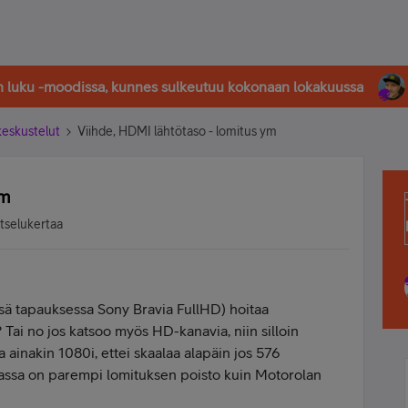
in luku -moodissa, kunnes sulkeutuu kokonaan lokakuussa
-keskustelut
Viihde, HDMI lähtötaso - lomitus ym
ym
atselukertaa
sä tapauksessa Sony Bravia FullHD) hoitaa
 Tai no jos katsoo myös HD-kanavia, niin silloin
a ainakin 1080i, ettei skaalaa alapäin jos 576
aviassa on parempi lomituksen poisto kuin Motorolan