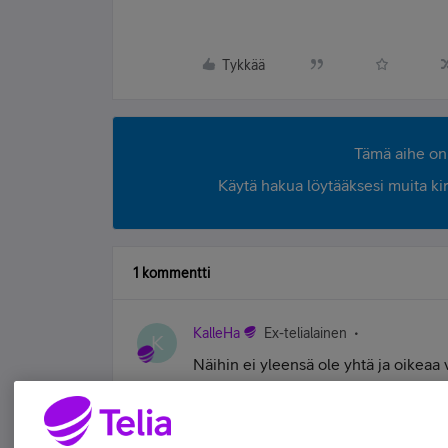
Tykkää
Tämä aihe on 
Käytä hakua löytääksesi muita kirjo
1 kommentti
KalleHa
Ex-telialainen
K
Näihin ei yleensä ole yhtä ja oikeaa 
läpi ja valitsee sitten sen asetuksen,
Tykkää