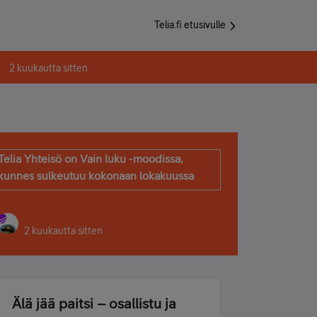
Telia.fi etusivulle
2 kuukautta sitten
Telia Yhteisö on Vain luku -moodissa,
kunnes sulkeutuu kokonaan lokakuussa
2 kuukautta sitten
Älä jää paitsi – osallistu ja