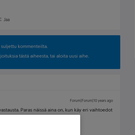
Jaa
suljettu kommenteilta.
ituksia tästä aiheesta, tai aloita uusi aihe.
Forum|Forum|10 years ago
vastausta. Paras näissä aina on, kun käy eri vaihtoedot
 mikä omaa silmää miellyttää eniten. :)