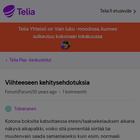
Telia.fi etusivulle
Telia Yhteisö on Vain luku -moodissa, kunnes
sulkeutuu kokonaan lokakuussa
Telia Play -keskustelut
Viihteeseen kehitysehdotuksia
Forum|Forum|10 years ago
1 kommentti
Tolvananen
T
Kotona boksilta katsottaessa eteen/taaksekelauksen aikana
näkyvä aikapalkki, voiko sitä pienentää siirtää tai
muutenvain saada samanlaiseksi kuin esim. normaali