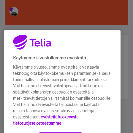
Älä jää paitsi – osallistu ja voita!
Tilaa Telian uutiskirje ja olet mukana arvonnassa.
Käytämme sivustollamme evästeitä
Samalla saat parhaat asiakasedut suoraan
Käytämme sivustollamme evästeitä ja vastaavia
sähköpostiisi.
teknologioita käyttökokemuksen parantamiseksi sekä
toiminnallisiin, tilastollisiin ja markkinointitarkoituksiin.
Voit hallinnoida evästevalintojasi alla. Kaikki luokat
Tilaa nyt
sisältävät kolmansien osapuolien evästeitä ja
merkitsevät tietojen siirtämistä kolmansille osapuolille.
Voit hallinnoida evästeitä tai poistaa ne käytöstä
milloin tahansa evästeasetuksissa. Lisätietoja
evästeistä saat
evästeitä koskevasta
tietosuojaselosteestamme.