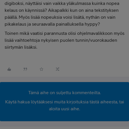
digiboksi, näyttäisi vain vaikka yläkulmassa kuinka nopea
kelaus on käynnissä? Aikapalkki kun on aina tekstityksen
päällä. Myös lisää nopeuksia voisi lisätä, nythän on vain
pikakelaus ja seuraavalla painalluksella hyppy?
Toinen mikä vaatisi parannusta olisi ohjelmavalikkoon myös
lisää vaihtoehtoja nykyisen puolen tunnin/vuorokauden
siirtymän lisäksi.
Tämä aihe on suljettu kommenteilta.
Käytä hakua löytääksesi muita kirjoituksia tästä aiheesta, tai
aloita uusi aihe.