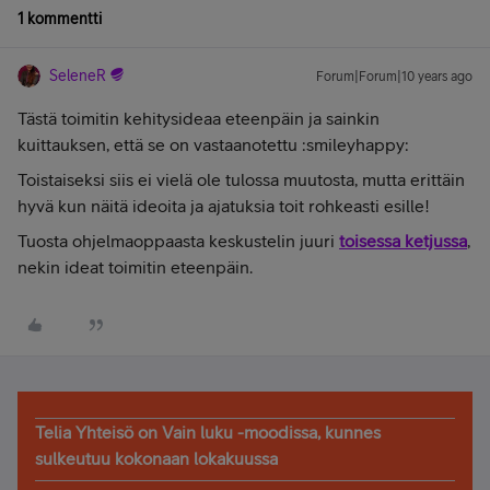
1 kommentti
SeleneR
Forum|Forum|10 years ago
Tästä toimitin kehitysideaa eteenpäin ja sainkin
kuittauksen, että se on vastaanotettu :smileyhappy:
Toistaiseksi siis ei vielä ole tulossa muutosta, mutta erittäin
hyvä kun näitä ideoita ja ajatuksia toit rohkeasti esille!
Tuosta ohjelmaoppaasta keskustelin juuri
toisessa ketjussa
,
nekin ideat toimitin eteenpäin.
Telia Yhteisö on Vain luku -moodissa, kunnes
sulkeutuu kokonaan lokakuussa