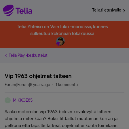
Telia.fi etusivulle
Telia Yhteisö on Vain luku -moodissa, kunnes
sulkeutuu kokonaan lokakuussa
Telia Play -keskustelut
Vip 1963 ohjelmat talteen
Forum|Forum|8 years ago
1 kommentti
MIKKOE85
M
Saako motorolan vip 1963 boksin kovalevyltä talteen
ohjelmia mitenkään? Boksi tilttaillut muutaman kerran ja
pelkona että lapsille tärkeät ohjelmat ei kohta toimikaan.