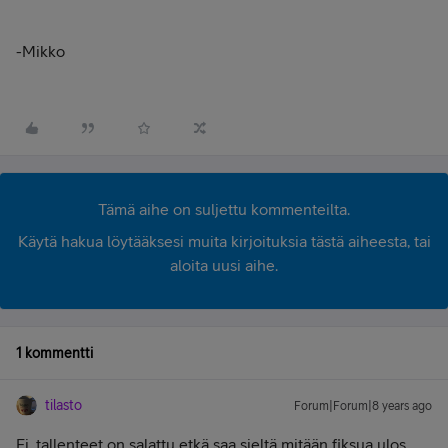
-Mikko
Tämä aihe on suljettu kommenteilta.
Käytä hakua löytääksesi muita kirjoituksia tästä aiheesta, tai
aloita uusi aihe.
1 kommentti
tilasto
Forum|Forum|8 years ago
Ei, tallenteet on salattu etkä saa sieltä mitään fiksua ulos