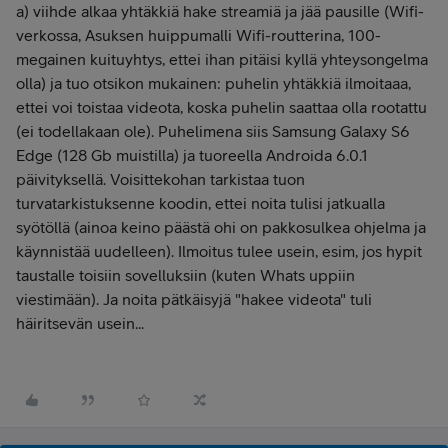
a) viihde alkaa yhtäkkiä hake streamiä ja jää pausille (Wifi-
verkossa, Asuksen huippumalli Wifi-routterina, 100-
megainen kuituyhtys, ettei ihan pitäisi kyllä yhteysongelma
olla) ja tuo otsikon mukainen: puhelin yhtäkkiä ilmoitaaa,
ettei voi toistaa videota, koska puhelin saattaa olla rootattu
(ei todellakaan ole). Puhelimena siis Samsung Galaxy S6
Edge (128 Gb muistilla) ja tuoreella Androida 6.0.1
päivityksellä. Voisittekohan tarkistaa tuon
turvatarkistuksenne koodin, ettei noita tulisi jatkualla
syötöllä (ainoa keino päästä ohi on pakkosulkea ohjelma ja
käynnistää uudelleen). Ilmoitus tulee usein, esim, jos hypit
taustalle toisiin sovelluksiin (kuten Whats uppiin
viestimään). Ja noita pätkäisyjä "hakee videota" tuli
häiritsevän usein...