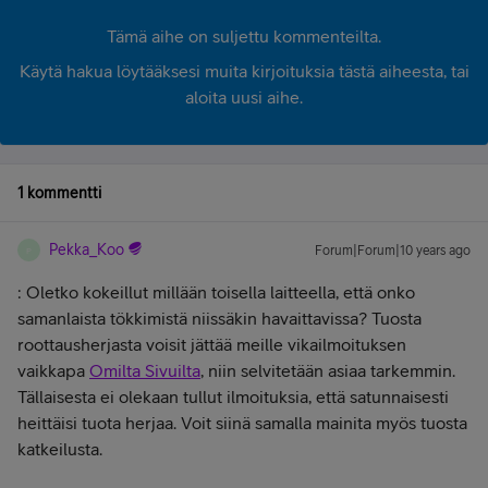
Tämä aihe on suljettu kommenteilta.
Käytä hakua löytääksesi muita kirjoituksia tästä aiheesta, tai
aloita uusi aihe.
1 kommentti
Pekka_Koo
Forum|Forum|10 years ago
P
: Oletko kokeillut millään toisella laitteella, että onko
samanlaista tökkimistä niissäkin havaittavissa? Tuosta
roottausherjasta voisit jättää meille vikailmoituksen
vaikkapa
Omilta Sivuilta
, niin selvitetään asiaa tarkemmin.
Tällaisesta ei olekaan tullut ilmoituksia, että satunnaisesti
heittäisi tuota herjaa. Voit siinä samalla mainita myös tuosta
katkeilusta.