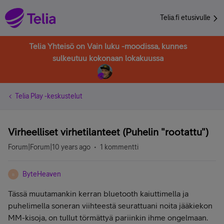
Telia.fi etusivulle
Telia Yhteisö on Vain luku -moodissa, kunnes
sulkeutuu kokonaan lokakuussa
Telia Play -keskustelut
Virheelliset virhetilanteet (Puhelin "rootattu")
Forum|Forum|10 years ago
1 kommentti
ByteHeaven
B
Tässä muutamankin kerran bluetooth kaiuttimella ja
puhelimella soneran viihteestä seurattuani noita jääkiekon
MM-kisoja, on tullut törmättyä pariinkin ihme ongelmaan.