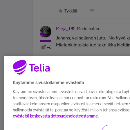
Tykkää
Merja_J
Moderaattori
Jahans, vai sellanen juttu. No hyvä k
Mielenkiintoista tuo tekniikka kieltä
+6
| Telia Yhteisön moderaattori | Apple iP
Tykkää
Käytämme sivustollamme evästeitä
Käytämme sivustollamme evästeitä ja vastaavia teknologioita kä
toiminnallisiin, tilastollisiin ja markkinointitarkoituksiin. Voit hallinn
sisältävät kolmansien osapuolien evästeitä ja merkitsevät tietojen si
hallinnoida evästeitä tai poistaa ne käytöstä milloin tahansa eväste
evästeitä koskevasta tietosuojaselosteestamme.