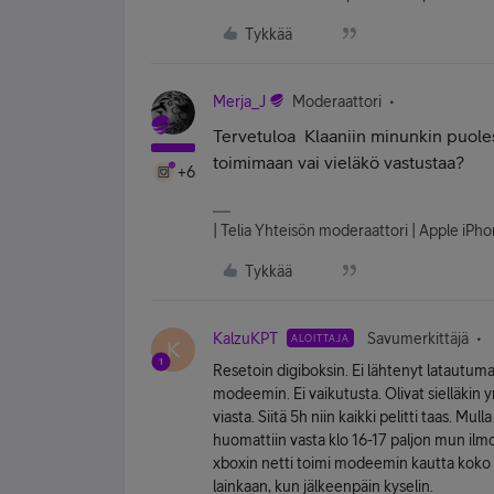
Tykkää
Merja_J
Moderaattori
Tervetuloa
Klaaniin minunkin puoles
toimimaan vai vieläkö vastustaa?
+6
| Telia Yhteisön moderaattori | Apple iP
Tykkää
KalzuKPT
Savumerkittäjä
ALOITTAJA
K
Resetoin digiboksin. Ei lähtenyt latautum
modeemin. Ei vaikutusta. Olivat sielläkin
viasta. Siitä 5h niin kaikki pelitti taas. Mul
huomattiin vasta klo 16-17 paljon mun ilmoi
xboxin netti toimi modeemin kautta koko a
lainkaan, kun jälkeenpäin kyselin.