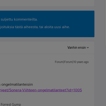
suljettu kommenteilta.
ituksia tästä aiheesta, tai aloita uusi aihe.
Vanhin ensin
Forum|Forum|10 years ago
n ongelmatilanteisiin
/ohjeet/Sonera-Viihteen-ongelmatilanteet?id=1005
- Forrest Gump