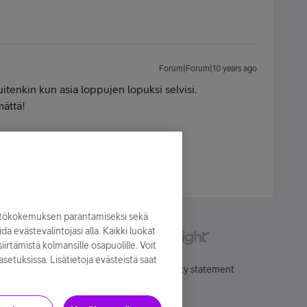
Forum|Forum|10 years ago
uitenkin kun asia loppujen lopuksi selvisi.
mättä!
hone 16 | Apple Watch SE | MTV Katsomo+
yttökokemuksen parantamiseksi sekä
oida evästevalintojasi alla. Kaikki luokat
irtämistä kolmansille osapuolille. Voit
asetuksissa. Lisätietoja evästeistä saat
Käyttöehdot
Accessibility statement