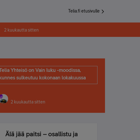
Telia.fi etusivulle
2 kuukautta sitten
Telia Yhteisö on Vain luku -moodissa,
kunnes sulkeutuu kokonaan lokakuussa
2 kuukautta sitten
Älä jää paitsi – osallistu ja