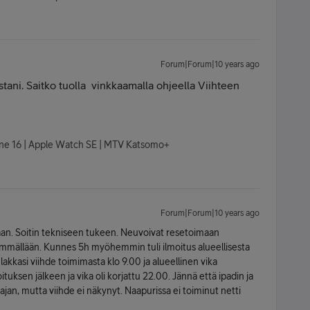
Forum|Forum|10 years ago
tani. Saitko tuolla
vinkkaamalla ohjeella Viihteen
hone 16 | Apple Watch SE | MTV Katsomo+
Forum|Forum|10 years ago
aan. Soitin tekniseen tukeen. Neuvoivat resetoimaan
 ymmällään. Kunnes 5h myöhemmin tuli ilmoitus alueellisesta
la lakkasi viihde toimimasta klo 9.00 ja alueellinen vika
tuksen jälkeen ja vika oli korjattu 22.00. Jännä että ipadin ja
jan, mutta viihde ei näkynyt. Naapurissa ei toiminut netti