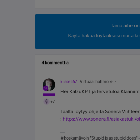
Tämä aihe on 
Käytä hakua löytääksesi muita kirjo
4 kommenttia
kiisseli67
Virtuaalihahmo ⭐️
Hei KalzuKPT ja tervetuloa Klaaniin!
+7
Täältä löytyy ohjeita Sonera Viihtee
:
https://www.sonera.fi/asiakastuki
#koskamävoin "Stupid is as stupid does" 