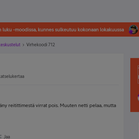
in luku -moodissa, kunnes sulkeutuu kokonaan lokakuussa
-keskustelut
Virhekoodi 712
katselukertaa
ny reitittimestä virrat pois. Muuten netti pelaa, mutta
Jaa