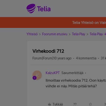
Telia Yhteisö on Va
Yhteisö
Foorumin etusivu
Telia Play
Telia Play 
Virhekoodi 712
Forum|Forum|10 years ago
4 kommenttia
31 
KalzuKPT
Savumerkittäjä
K
Ilmoittaa virhekoodia 712. Oon käyttä
viihde ei näy. Mitäs pitää tehä?
Tykkää