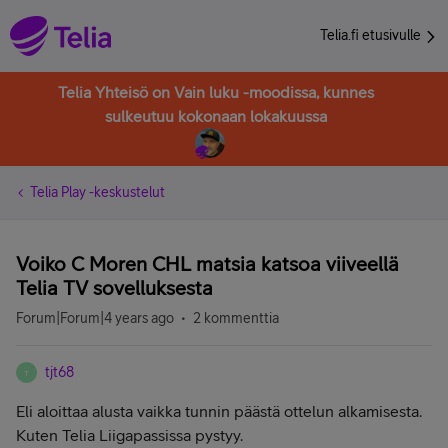
Telia.fi etusivulle
Telia Yhteisö on Vain luku -moodissa, kunnes
sulkeutuu kokonaan lokakuussa
Telia Play -keskustelut
Voiko C Moren CHL matsia katsoa viiveellä
Telia TV sovelluksesta
Forum|Forum|4 years ago
2 kommenttia
tjt68
T
Eli aloittaa alusta vaikka tunnin päästä ottelun alkamisesta.
Kuten Telia Liigapassissa pystyy.