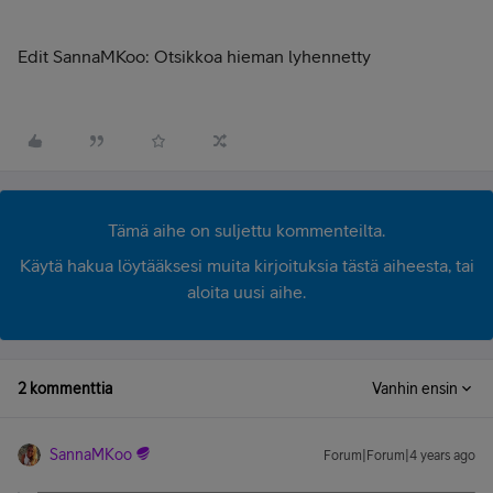
Edit SannaMKoo: Otsikkoa hieman lyhennetty
Tämä aihe on suljettu kommenteilta.
Käytä hakua löytääksesi muita kirjoituksia tästä aiheesta, tai
aloita uusi aihe.
2 kommenttia
Vanhin ensin
SannaMKoo
Forum|Forum|4 years ago