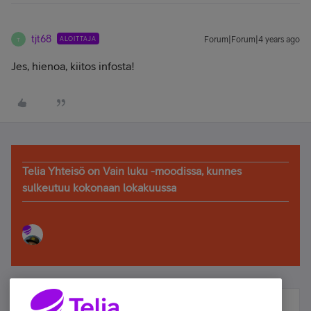
tjt68
ALOITTAJA
Forum|Forum|4 years ago
T
Jes, hienoa, kiitos infosta!
Telia Yhteisö on Vain luku -moodissa, kunnes
sulkeutuu kokonaan lokakuussa