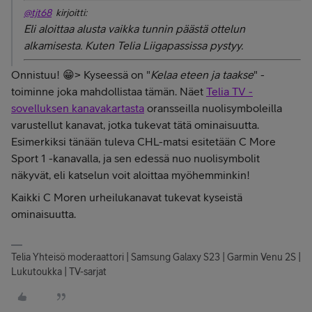
@tjt68
kirjoitti:
Eli aloittaa alusta vaikka tunnin päästä ottelun
alkamisesta. Kuten Telia Liigapassissa pystyy.
Onnistuu! 😁> Kyseessä on "
Kelaa eteen ja taakse
" -
toiminne joka mahdollistaa tämän. Näet
Telia TV -
sovelluksen kanavakartasta
oransseilla nuolisymboleilla
varustellut kanavat, jotka tukevat tätä ominaisuutta.
Esimerkiksi tänään tuleva CHL-matsi esitetään C More
Sport 1 -kanavalla, ja sen edessä nuo nuolisymbolit
näkyvät, eli katselun voit aloittaa myöhemminkin!
Kaikki C Moren urheilukanavat tukevat kyseistä
ominaisuutta.
Telia Yhteisö moderaattori | Samsung Galaxy S23 | Garmin Venu 2S |
Lukutoukka | TV-sarjat