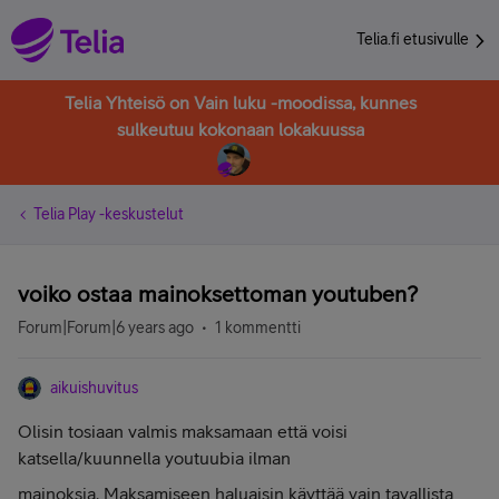
Telia.fi etusivulle
Telia Yhteisö on Vain luku -moodissa, kunnes
sulkeutuu kokonaan lokakuussa
Telia Play -keskustelut
voiko ostaa mainoksettoman youtuben?
Forum|Forum|6 years ago
1 kommentti
aikuishuvitus
Olisin tosiaan valmis maksamaan että voisi
katsella/kuunnella youtuubia ilman
mainoksia. Maksamiseen haluaisin käyttää vain tavallista