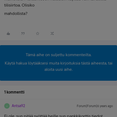
tilisiirtoa. Olisiko
mahdollista?
Tämä aihe on suljettu kommenteilta.
Käytä hakua löytääksesi muita kirjoituksia tästä aiheesta, tai
aloita uusi aihe.
1 kommentti
Antsa92
Forum|Forum|6 years ago
A
Ei ole, sun pitää syöttää heille sun pankkikorttis tiedot.