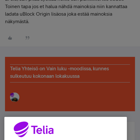
Toinen tapa jos et halua nähdä mainoksia niin kannattaa
ladata uBlock Origin lisäosa joka estää mainoksia
näkymästä.
Telia Yhteisö on Vain luku -moodissa, kunnes
sulkeutuu kokonaan lokakuussa
Älä jää paitsi – osallistu ja voita!