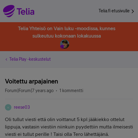
Telia.fi etusivulle
Telia Yhteisö on Vain luku -moodissa, kunnes
sulkeutuu kokonaan lokakuussa
Telia Play -keskustelut
Voitettu arpajainen
Forum|Forum|7 years ago
1 kommentti
reese03
R
Oli tullut viesti että olin voittanut 5 kpl jääkiekko ottelut
lippuja, vastasin viestiin niinkuin pyydettiin mutta ilmeisesti
viesti ei tullut perille ! Taisi olla Tero lähettäjänä.