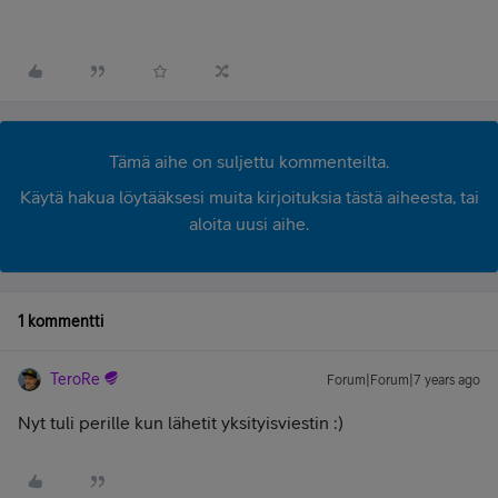
Tämä aihe on suljettu kommenteilta.
Käytä hakua löytääksesi muita kirjoituksia tästä aiheesta, tai
aloita uusi aihe.
1 kommentti
TeroRe
Forum|Forum|7 years ago
Nyt tuli perille kun lähetit yksityisviestin :)