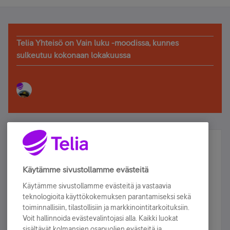
Telia Yhteisö on Vain luku -moodissa, kunnes
sulkeutuu kokonaan lokakuussa
Älä jää paitsi – osallistu ja voita!
Tilaa Telian uutiskirje ja olet mukana arvonnassa.
Käytämme sivustollamme evästeitä
Samalla saat parhaat asiakasedut suoraan
Käytämme sivustollamme evästeitä ja vastaavia
sähköpostiisi.
teknologioita käyttökokemuksen parantamiseksi sekä
toiminnallisiin, tilastollisiin ja markkinointitarkoituksiin.
Voit hallinnoida evästevalintojasi alla. Kaikki luokat
Tilaa nyt
sisältävät kolmansien osapuolien evästeitä ja