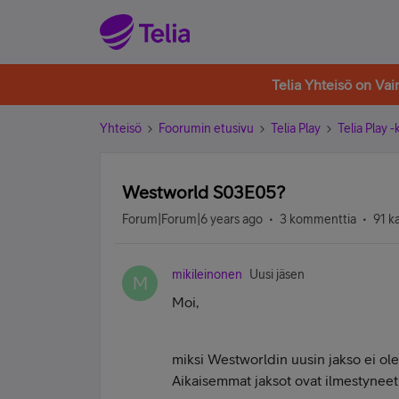
Telia Yhteisö on Va
Yhteisö
Foorumin etusivu
Telia Play
Telia Play 
Westworld S03E05?
Forum|Forum|6 years ago
3 kommenttia
91 k
mikileinonen
Uusi jäsen
M
Moi,
miksi Westworldin uusin jakso ei ole
Aikaisemmat jaksot ovat ilmestyneet 