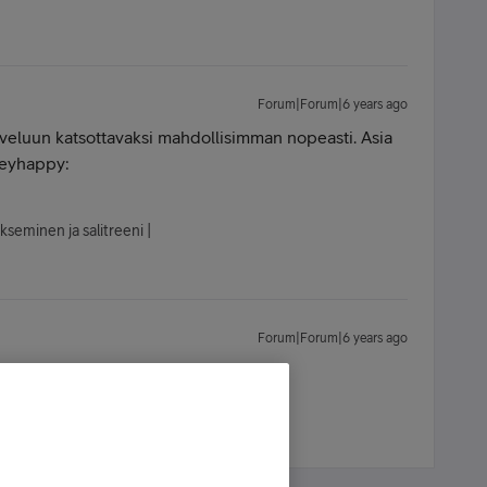
Forum|Forum|6 years ago
lveluun katsottavaksi mahdollisimman nopeasti. Asia
ileyhappy:
kseminen ja salitreeni |
Forum|Forum|6 years ago