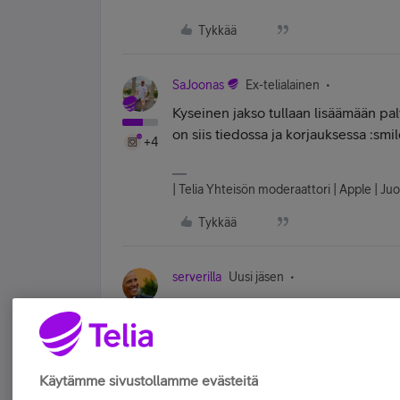
Tykkää
SaJoonas
Ex-telialainen
Kyseinen jakso tullaan lisäämään pa
on siis tiedossa ja korjauksessa :sm
+4
| Telia Yhteisön moderaattori | Apple | Juo
Tykkää
serverilla
Uusi jäsen
Hyvä homma ei siinä sen 5/5
Tykkää
Käytämme sivustollamme evästeitä