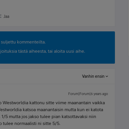
Jaa
suljettu kommenteilta.
ituksia tästä aiheesta, tai aloita uusi aihe.
Vanhin ensin
Forum|Forum|6 years ago
 oo Westworldia kattonu sitte viime maanantain vaikka
Westworldia katsoa maanantaisin mutta kun ei katota
i. 1/5 mutta jos jakso tulee pian katsottavaksi niin
 tulee normaalisti ni sitte 5/5.