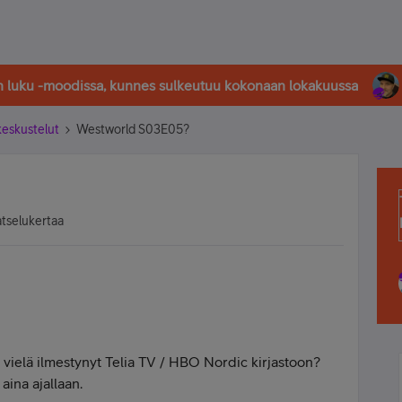
in luku -moodissa, kunnes sulkeutuu kokonaan lokakuussa
-keskustelut
Westworld S03E05?
atselukertaa
 vielä ilmestynyt Telia TV / HBO Nordic kirjastoon?
aina ajallaan.