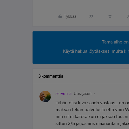
Tykkää
Tämä aihe on 
Käytä hakua löytääksesi muita kirjo
3 kommenttia
serverilla
Uusi jäsen
Tähän olisi kiva saada vastaus... en
maksan telian palvelusta että voin 
niin sit ei katota kun ei jaksoo tuu, n
sitten 3/5 ja jos ens maanantain jakso