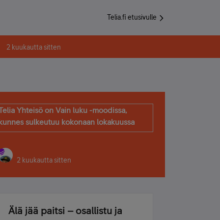
Telia.fi etusivulle
2 kuukautta sitten
Telia Yhteisö on Vain luku -moodissa,
kunnes sulkeutuu kokonaan lokakuussa
2 kuukautta sitten
Älä jää paitsi – osallistu ja