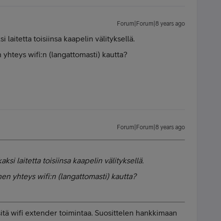
Forum|Forum|8 years ago
 laitetta toisiinsa kaapelin välityksellä.
yhteys wifi:n (langattomasti) kautta?
Forum|Forum|8 years ago
ksi laitetta toisiinsa kaapelin välityksellä.
en yhteys wifi:n (langattomasti) kautta?
 sitä wifi extender toimintaa. Suosittelen hankkimaan