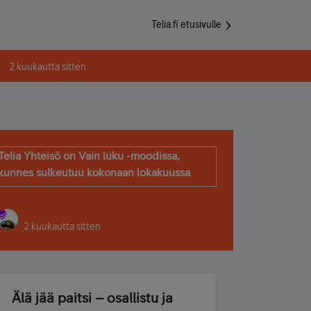
Telia.fi etusivulle
2 kuukautta sitten
Telia Yhteisö on Vain luku -moodissa,
kunnes sulkeutuu kokonaan lokakuussa
2 kuukautta sitten
Älä jää paitsi – osallistu ja