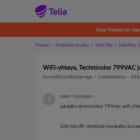
Telia Yhteisö on Va
Yhteisö
Foorumin etusivu
Telia Play
Telia Play 
WiFi-yhteys, Technicolor 799VAC
Forum|Forum|8 years ago
3 kommenttia
43 k
saker
Uusi jäsen
S
jakaako technicolor 799vac wifi yht
Edit IlariJR: otsikkoa muokattu kuv