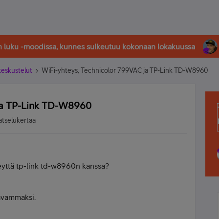
in luku -moodissa, kunnes sulkeutuu kokonaan lokakuussa
-keskustelut
WiFi-yhteys, Technicolor 799VAC ja TP-Link TD-W8960
 ja TP-Link TD-W8960
atselukertaa
eyttä tp-link td-w8960n kanssa?
aavammaksi.