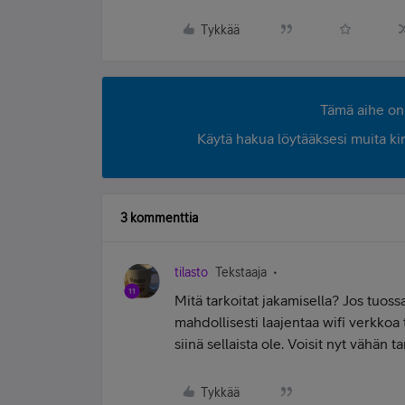
Tykkää
Tämä aihe on 
Käytä hakua löytääksesi muita kirjo
3 kommenttia
tilasto
Tekstaaja
Mitä tarkoitat jakamisella? Jos tuossa 
mahdollisesti laajentaa wifi verkkoa 
siinä sellaista ole. Voisit nyt vähän
Tykkää