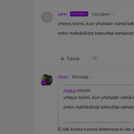
saker
Uusi jäsen
ALOITTAJA
S
yhteys toimii, kun yhdistän nämä kaksi
onko mahdollista toteuttaa samainen 
Tykkää
tilasto
Tekstaaja
@saker
kirjoitti:
yhteys toimii, kun yhdistän nämä ka
onko mahdollista toteuttaa samain
Ei ole koska tuossa laitteessa ei ole