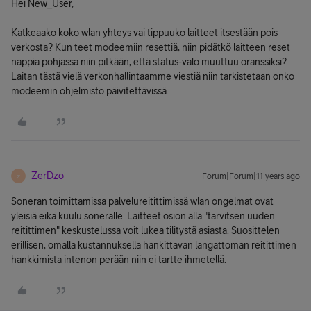
Hei New_User,
Katkeaako koko wlan yhteys vai tippuuko laitteet itsestään pois
verkosta? Kun teet modeemiin resettiä, niin pidätkö laitteen reset
nappia pohjassa niin pitkään, että status-valo muuttuu oranssiksi?
Laitan tästä vielä verkonhallintaamme viestiä niin tarkistetaan onko
modeemin ohjelmisto päivitettävissä.
ZerDzo
Forum|Forum|11 years ago
Z
Soneran toimittamissa palvelureitittimissä wlan ongelmat ovat
yleisiä eikä kuulu soneralle. Laitteet osion alla "tarvitsen uuden
reitittimen" keskustelussa voit lukea tilitystä asiasta. Suosittelen
erillisen, omalla kustannuksella hankittavan langattoman reitittimen
hankkimista intenon perään niin ei tartte ihmetellä.