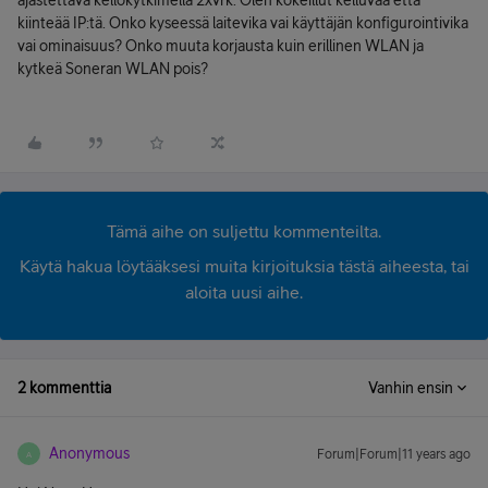
ajastettava kellokytkimellä 2xvrk. Olen kokeillut kelluvaa että
kiinteää IP:tä. Onko kyseessä laitevika vai käyttäjän konfigurointivika
vai ominaisuus? Onko muuta korjausta kuin erillinen WLAN ja
kytkeä Soneran WLAN pois?
Tämä aihe on suljettu kommenteilta.
Käytä hakua löytääksesi muita kirjoituksia tästä aiheesta, tai
aloita uusi aihe.
2 kommenttia
Vanhin ensin
Anonymous
Forum|Forum|11 years ago
A