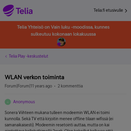
Telia.fi etusivulle
Telia Yhteisö on Vain luku -moodissa, kunnes
sulkeutuu kokonaan lokakuussa
Telia Play -keskustelut
WLAN verkon toiminta
Forum|Forum|11 years ago
2 kommenttia
Anonymous
A
Sonera Viihteen mukana tulleen modeemin WLAN ei toimi
kunnolla. Sekä TV että kirjoitin menee offline tilaan wifissä (ei
samanaikaisesti). Modeemin resetointi auttaa, mutta on kai