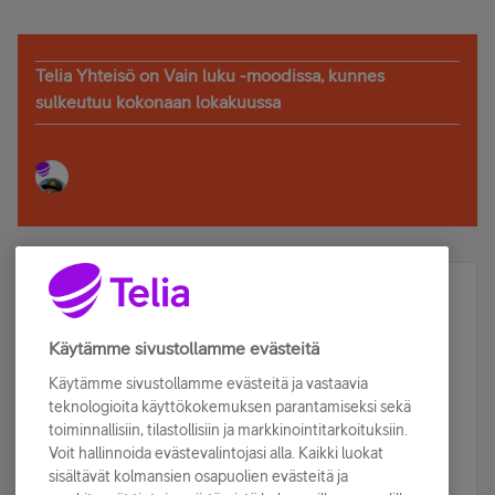
Telia Yhteisö on Vain luku -moodissa, kunnes
sulkeutuu kokonaan lokakuussa
Älä jää paitsi – osallistu ja voita!
Tilaa Telian uutiskirje ja olet mukana arvonnassa.
Käytämme sivustollamme evästeitä
Samalla saat parhaat asiakasedut suoraan
Käytämme sivustollamme evästeitä ja vastaavia
sähköpostiisi.
teknologioita käyttökokemuksen parantamiseksi sekä
toiminnallisiin, tilastollisiin ja markkinointitarkoituksiin.
Voit hallinnoida evästevalintojasi alla. Kaikki luokat
Tilaa nyt
sisältävät kolmansien osapuolien evästeitä ja