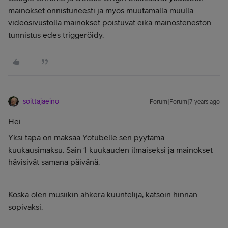
mainokset onnistuneesti ja myös muutamalla muulla
videosivustolla mainokset poistuvat eikä mainosteneston
tunnistus edes triggeröidy.
soittajaeino
Forum|Forum|7 years ago
Hei
Yksi tapa on maksaa Yotubelle sen pyytämä
kuukausimaksu. Sain 1 kuukauden ilmaiseksi ja mainokset
hävisivät samana päivänä.
Koska olen musiikin ahkera kuuntelija, katsoin hinnan
sopivaksi.