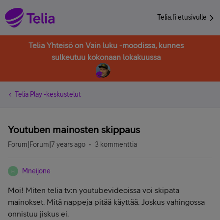
Telia.fi etusivulle
Telia Yhteisö on Vain luku -moodissa, kunnes
sulkeutuu kokonaan lokakuussa
Telia Play -keskustelut
Youtuben mainosten skippaus
Forum|Forum|7 years ago
3 kommenttia
Mneijone
M
Moi! Miten telia tv:n youtubevideoissa voi skipata
mainokset. Mitä nappeja pitää käyttää. Joskus vahingossa
onnistuu jiskus ei.