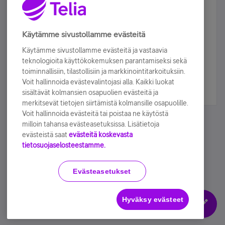
Älä jää paitsi – osallistu ja voita!
Tilaa Telian uutiskirje ja olet mukana arvonnassa.
Käytämme sivustollamme evästeitä
Samalla saat parhaat asiakasedut suoraan
Käytämme sivustollamme evästeitä ja vastaavia
sähköpostiisi.
teknologioita käyttökokemuksen parantamiseksi sekä
toiminnallisiin, tilastollisiin ja markkinointitarkoituksiin.
Voit hallinnoida evästevalintojasi alla. Kaikki luokat
Tilaa nyt
sisältävät kolmansien osapuolien evästeitä ja
merkitsevät tietojen siirtämistä kolmansille osapuolille.
Voit hallinnoida evästeitä tai poistaa ne käytöstä
milloin tahansa evästeasetuksissa. Lisätietoja
evästeistä saat
evästeitä koskevasta
tietosuojaselosteestamme.
Käyttöehdot
Accessibility statement
Evästeasetukset
Hyväksy evästeet
Evästeasetukset