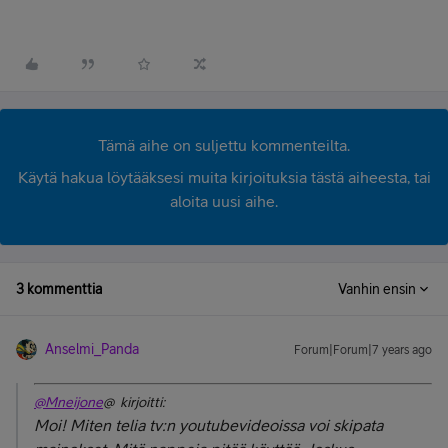
Tämä aihe on suljettu kommenteilta.
Käytä hakua löytääksesi muita kirjoituksia tästä aiheesta, tai
aloita uusi aihe.
3 kommenttia
Vanhin ensin
Anselmi_Panda
Forum|Forum|7 years ago
@Mneijone
@ kirjoitti:
Moi! Miten telia tv:n youtubevideoissa voi skipata