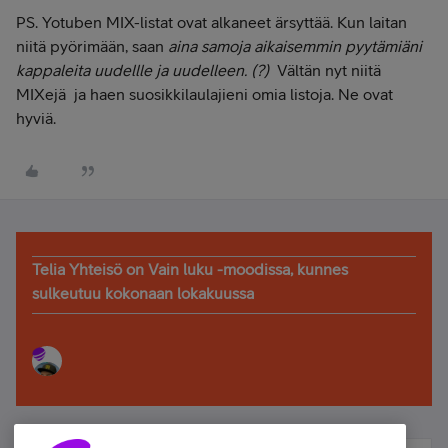
PS. Yotuben MIX-listat ovat alkaneet ärsyttää. Kun laitan
niitä pyörimään, saan
aina samoja aikaisemmin pyytämiäni
kappaleita uudellle ja uudelleen. (?)
Vältän nyt niitä
MIXejä ja haen suosikkilaulajieni omia listoja. Ne ovat
hyviä.
Telia Yhteisö on Vain luku -moodissa, kunnes
sulkeutuu kokonaan lokakuussa