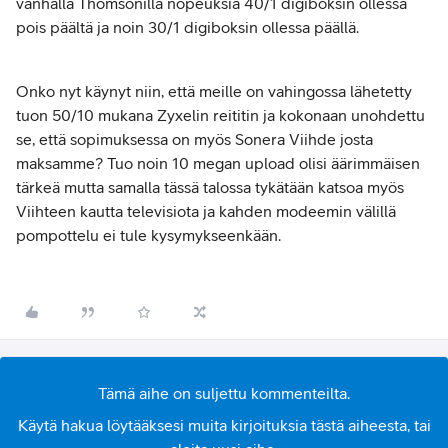
vanhalla Thomsonilla nopeuksia 40/1 digiboksin ollessa
pois päältä ja noin 30/1 digiboksin ollessa päällä.
Onko nyt käynyt niin, että meille on vahingossa lähetetty
tuon 50/10 mukana Zyxelin reititin ja kokonaan unohdettu
se, että sopimuksessa on myös Sonera Viihde josta
maksamme? Tuo noin 10 megan upload olisi äärimmäisen
tärkeä mutta samalla tässä talossa tykätään katsoa myös
Viihteen kautta televisiota ja kahden modeemin välillä
pompottelu ei tule kysymykseenkään.
Tämä aihe on suljettu kommenteilta.
Käytä hakua löytääksesi muita kirjoituksia tästä aiheesta, tai