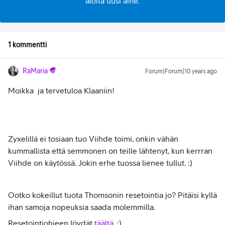
aloita uusi aihe.
1 kommentti
RaMaria
Forum|Forum|10 years ago
Moikka
ja tervetuloa Klaaniin!
Zyxelillä ei tosiaan tuo Viihde toimi, onkin vähän
kummallista että semmonen on teille lähtenyt, kun kerrran
Viihde on käytössä. Jokin erhe tuossa lienee tullut. :)
Ootko kokeillut tuota Thomsonin resetointia jo? Pitäisi kyllä
ihan samoja nopeuksia saada molemmilla.
Resetointiohjeen löydät
täältä
. :)