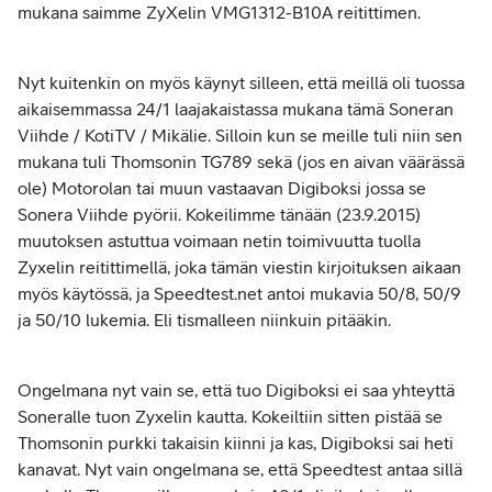
mukana saimme ZyXelin VMG1312-B10A reitittimen.
Nyt kuitenkin on myös käynyt silleen, että meillä oli tuossa
aikaisemmassa 24/1 laajakaistassa mukana tämä Soneran
Viihde / KotiTV / Mikälie. Silloin kun se meille tuli niin sen
mukana tuli Thomsonin TG789 sekä (jos en aivan väärässä
ole) Motorolan tai muun vastaavan Digiboksi jossa se
Sonera Viihde pyörii. Kokeilimme tänään (23.9.2015)
muutoksen astuttua voimaan netin toimivuutta tuolla
Zyxelin reitittimellä, joka tämän viestin kirjoituksen aikaan
myös käytössä, ja Speedtest.net antoi mukavia 50/8, 50/9
ja 50/10 lukemia. Eli tismalleen niinkuin pitääkin.
Ongelmana nyt vain se, että tuo Digiboksi ei saa yhteyttä
Soneralle tuon Zyxelin kautta. Kokeiltiin sitten pistää se
Thomsonin purkki takaisin kiinni ja kas, Digiboksi sai heti
kanavat. Nyt vain ongelmana se, että Speedtest antaa sillä