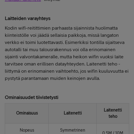
Laitteiden varayhteys
Kodin wifi-reitittimien parhaasta sijainnista huolimatta
kiinteistölle voi jäädä sellaisia paikkoja, missä langaton
verkko ei toimi luotettavasti. Esimerkiksi tontilla sijaitseva
autotalli tai muu talousrakennus voi olla erinomainen
sijainti valvontakameralle, mutta heikon wifin vuoksi laite
tarvitsee oman erillisen datayhteyden. Laitenetti teho -
liittymä on erinomainen vaihtoehto, jos wifin kuuluvuutta ei
pystytä parantamaan muiden keinojen avulla.
Ominaisuudet tiivistetysti
Laitenetti
Ominaisuus
Laitenetti
teho
Nopeus
Symmetrinen
0,5M / 10M