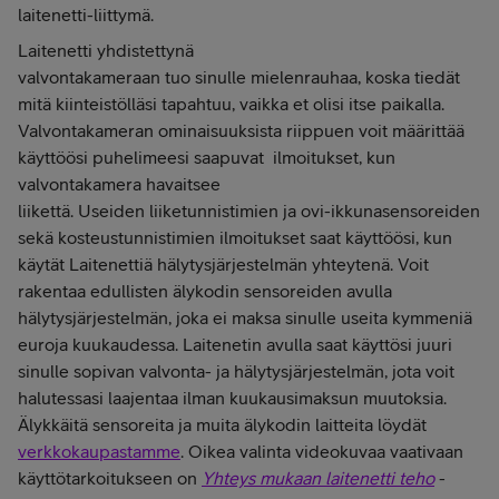
laitenetti-liittymä.
Laitenetti yhdistettynä
valvontakameraan tuo sinulle mielenrauhaa, koska tiedät
mitä kiinteistölläsi tapahtuu, vaikka et olisi itse paikalla.
Valvontakameran ominaisuuksista riippuen voit määrittää
käyttöösi puhelimeesi saapuvat ilmoitukset, kun
valvontakamera havaitsee
liikettä. Useiden liiketunnistimien ja ovi-ikkunasensoreiden
sekä kosteustunnistimien ilmoitukset saat käyttöösi, kun
käytät Laitenettiä hälytysjärjestelmän yhteytenä. Voit
rakentaa edullisten älykodin sensoreiden avulla
hälytysjärjestelmän, joka ei maksa sinulle useita kymmeniä
euroja kuukaudessa. Laitenetin avulla saat käyttösi juuri
sinulle sopivan valvonta- ja hälytysjärjestelmän, jota voit
halutessasi laajentaa ilman kuukausimaksun muutoksia.
Älykkäitä sensoreita ja muita älykodin laitteita löydät
verkkokaupastamme
. Oikea valinta videokuvaa vaativaan
käyttötarkoitukseen on
Yhteys mukaan laitenetti teho
-