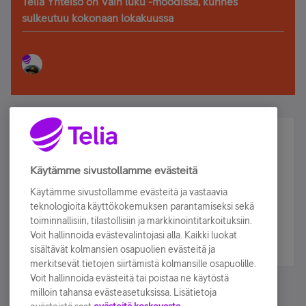
Telia Yhteisö on Vain luku -moodissa, kunnes
sulkeutuu kokonaan lokakuussa
Älä jää paitsi – osallistu ja voita!
Tilaa Telian uutiskirje ja olet mukana arvonnassa.
Käytämme sivustollamme evästeitä
Samalla saat parhaat asiakasedut suoraan
Käytämme sivustollamme evästeitä ja vastaavia
sähköpostiisi.
teknologioita käyttökokemuksen parantamiseksi sekä
toiminnallisiin, tilastollisiin ja markkinointitarkoituksiin.
Voit hallinnoida evästevalintojasi alla. Kaikki luokat
Tilaa nyt
sisältävät kolmansien osapuolien evästeitä ja
merkitsevät tietojen siirtämistä kolmansille osapuolille.
Voit hallinnoida evästeitä tai poistaa ne käytöstä
milloin tahansa evästeasetuksissa. Lisätietoja