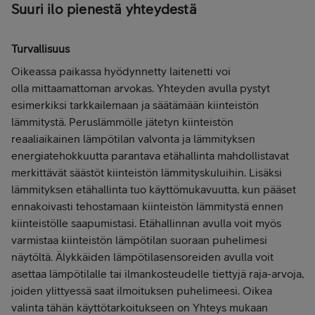
Suuri ilo pienestä yhteydestä
Turvallisuus
Oikeassa paikassa hyödynnetty laitenetti voi
olla mittaamattoman arvokas. Yhteyden avulla pystyt
esimerkiksi tarkkailemaan ja säätämään kiinteistön
lämmitystä. Peruslämmölle jätetyn kiinteistön
reaaliaikainen lämpötilan valvonta ja lämmityksen
energiatehokkuutta parantava etähallinta mahdollistavat
merkittävät säästöt kiinteistön lämmityskuluihin. Lisäksi
lämmityksen etähallinta tuo käyttömukavuutta, kun pääset
ennakoivasti tehostamaan kiinteistön lämmitystä ennen
kiinteistölle saapumistasi. Etähallinnan avulla voit myös
varmistaa kiinteistön lämpötilan suoraan puhelimesi
näytöltä. Älykkäiden lämpötilasensoreiden avulla voit
asettaa lämpötilalle tai ilmankosteudelle tiettyjä raja-arvoja,
joiden ylittyessä saat ilmoituksen puhelimeesi. Oikea
valinta tähän käyttötarkoitukseen on Yhteys mukaan