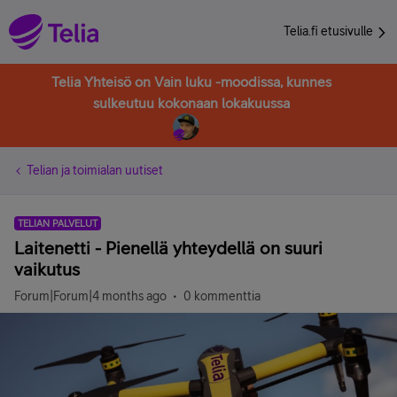
Telia.fi etusivulle
Telia Yhteisö on Vain luku -moodissa, kunnes
sulkeutuu kokonaan lokakuussa
Telian ja toimialan uutiset
TELIAN PALVELUT
Laitenetti - Pienellä yhteydellä on suuri
vaikutus
Forum|Forum|4 months ago
0 kommenttia