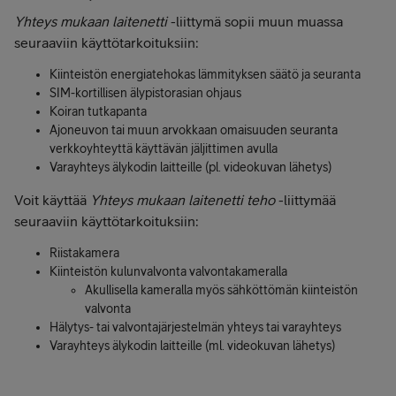
Yhteys mukaan laitenetti
-liittymä sopii muun muassa
seuraaviin käyttötarkoituksiin:
Kiinteistön energiatehokas lämmityksen säätö ja seuranta
SIM-kortillisen älypistorasian ohjaus
Koiran tutkapanta
Ajoneuvon tai muun arvokkaan omaisuuden seuranta
verkkoyhteyttä käyttävän jäljittimen avulla
Varayhteys älykodin laitteille (pl. videokuvan lähetys)
Voit käyttää
Yhteys mukaan laitenetti teho
-liittymää
seuraaviin käyttötarkoituksiin:
Riistakamera
Kiinteistön kulunvalvonta valvontakameralla
Akullisella kameralla myös sähköttömän kiinteistön
valvonta
Hälytys- tai valvontajärjestelmän yhteys tai varayhteys
Varayhteys älykodin laitteille (ml. videokuvan lähetys)