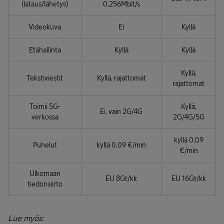
(lataus/lähetys)
0,256Mbit/s
Videokuva
Ei
Kyllä
Etähallinta
Kyllä
Kyllä
Kyllä,
Tekstiviestit
Kyllä, rajattomat
rajattomat
Toimii 5G-
Kyllä,
Ei, vain 2G/4G
verkossa
2G/4G/5G
kyllä 0,09
Puhelut
kyllä 0,09 €/min
€/min
Ulkomaan
EU 8Gt/kk
EU 16Gt/kk
tiedonsiirto
Lue myös: