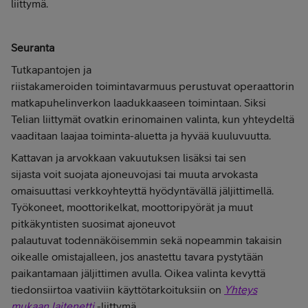
liittymä.
Seuranta
Tutkapantojen ja
riistakameroiden toimintavarmuus perustuvat operaattorin
matkapuhelinverkon laadukkaaseen toimintaan. Siksi
Telian liittymät ovatkin erinomainen valinta, kun yhteydeltä
vaaditaan laajaa toiminta-aluetta ja hyvää kuuluvuutta.
Kattavan ja arvokkaan vakuutuksen lisäksi tai sen
sijasta voit suojata ajoneuvojasi tai muuta arvokasta
omaisuuttasi verkkoyhteyttä hyödyntävällä jäljittimellä.
Työkoneet, moottorikelkat, moottoripyörät ja muut
pitkäkyntisten suosimat ajoneuvot
palautuvat todennäköisemmin sekä nopeammin takaisin
oikealle omistajalleen, jos anastettu tavara pystytään
paikantamaan jäljittimen avulla. Oikea valinta kevyttä
tiedonsiirtoa vaativiin käyttötarkoituksiin on
Yhteys
mukaan laitenetti
-liittymä.