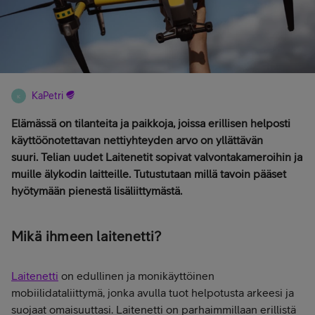
KaPetri
K
Elämässä on tilanteita ja paikkoja, joissa erillisen helposti
käyttöönotettavan nettiyhteyden arvo on yllättävän
suuri. Telian uudet Laitenetit sopivat valvontakameroihin ja
muille älykodin laitteille. Tutustutaan millä tavoin pääset
hyötymään pienestä lisäliittymästä.
Mikä ihmeen laitenetti?
Laitenetti
on edullinen ja monikäyttöinen
mobiilidataliittymä, jonka avulla tuot helpotusta arkeesi ja
suojaat omaisuuttasi. Laitenetti on parhaimmillaan erillistä