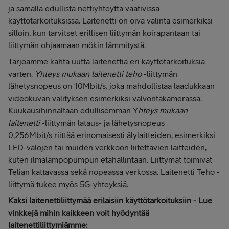
ja samalla edullista nettiyhteyttä vaativissa
käyttötarkoituksissa. Laitenetti on oiva valinta esimerkiksi
silloin, kun tarvitset erillisen liittymän koirapantaan tai
liittymän ohjaamaan mökin lämmitystä.
Tarjoamme kahta uutta laitenettiä eri käyttötarkoituksia
varten.
Yhteys mukaan laitenetti teho
-liittymän
lähetysnopeus on 10Mbit/s, joka mahdollistaa laadukkaan
videokuvan välityksen esimerkiksi valvontakamerassa.
Kuukausihinnaltaan edullisemman Y
hteys mukaan
laitenetti
-liittymän lataus- ja lähetysnopeus
0,256Mbit/s riittää erinomaisesti älylaitteiden, esimerkiksi
LED-valojen tai muiden verkkoon liitettävien laitteiden,
kuten ilmalämpöpumpun etähallintaan. Liittymät toimivat
Telian kattavassa sekä nopeassa verkossa. Laitenetti Teho -
liittymä tukee myös 5G-yhteyksiä.
Kaksi laitenettiliittymää erilaisiin käyttötarkoituksiin - Lue
vinkkejä mihin kaikkeen voit hyödyntää
laitenettiliittymiämme: