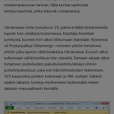
mieleenpainuvan tarinan, tällä kertaa vanhoista
tietoturvauhista, jotka tekevät comebackia.
Ukrainassa viime joulukuun 23. päivä eräällä tietokoneella
lopetti hiiri yhtäkkiä toimintansa. Käyttäjä ihmetteli
jumitusta, kunnes hiiri alkoi liikkumaan itsestään. Kyseessä
oli Prykarpattya Oblenergo –nimisen yhtiön tietokone,
yhtiön joka operoi sähkönjakelua Ukrainassa. Kursori alkoi
sulkemaan sähköverkkoa rele releeltä. Samaan aikaan alkoi
tuhansien puheluiden palvelunestohyökkäys yhtiön
puhelinpalveluun, joka esti häiriöilmoitusten tekemisen.
103 kaupunkia pimeni kokonaan ja 186 osittain. Sähköt
saatiin takaisin tunteja myöhemmin kytkemällä releet
takaisin manuaalisesti kentällä.