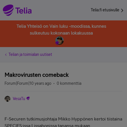
Telia.fi etusivulle
Telia Yhteisö on Vain luku -moodissa, kunnes
sulkeutuu kokonaan lokakuussa
Telian ja toimialan uutiset
Makrovirusten comeback
Forum|Forum|10 years ago
0 kommenttia
VesaTu
F-Securen tutkimusjohtaja Mikko Hyppönen kertoi tiistaina
SPECIES:issa Lissabonissa tapansa mukaan