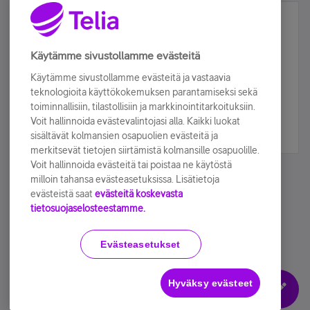
Älä jää paitsi – osallistu ja voita!
Tilaa Telian uutiskirje ja olet mukana arvonnassa.
Käytämme sivustollamme evästeitä
Samalla saat parhaat asiakasedut suoraan
Käytämme sivustollamme evästeitä ja vastaavia
sähköpostiisi.
teknologioita käyttökokemuksen parantamiseksi sekä
toiminnallisiin, tilastollisiin ja markkinointitarkoituksiin.
Voit hallinnoida evästevalintojasi alla. Kaikki luokat
Tilaa nyt
sisältävät kolmansien osapuolien evästeitä ja
merkitsevät tietojen siirtämistä kolmansille osapuolille.
Voit hallinnoida evästeitä tai poistaa ne käytöstä
milloin tahansa evästeasetuksissa. Lisätietoja
evästeistä saat
evästeitä koskevasta
tietosuojaselosteestamme.
Käyttöehdot
Accessibility statement
Evästeasetukset
Hyväksy evästeet
Evästeasetukset