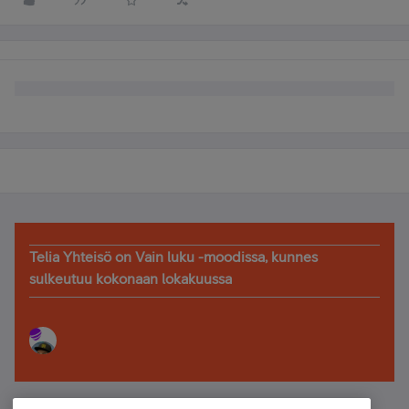
Telia Yhteisö on Vain luku -moodissa, kunnes
sulkeutuu kokonaan lokakuussa