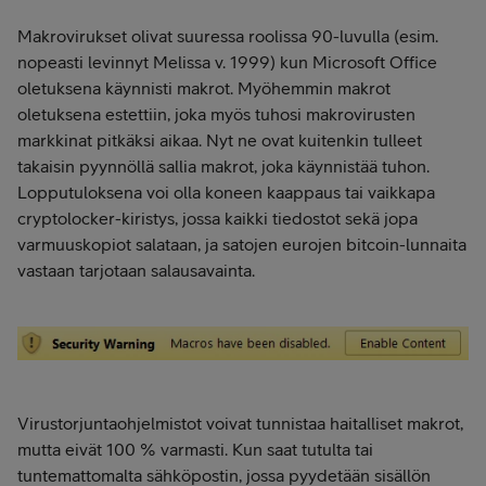
Makrovirukset olivat suuressa roolissa 90-luvulla (esim.
nopeasti levinnyt Melissa v. 1999) kun Microsoft Office
oletuksena käynnisti makrot. Myöhemmin makrot
oletuksena estettiin, joka myös tuhosi makrovirusten
markkinat pitkäksi aikaa. Nyt ne ovat kuitenkin tulleet
takaisin pyynnöllä sallia makrot, joka käynnistää tuhon.
Lopputuloksena voi olla koneen kaappaus tai vaikkapa
cryptolocker-kiristys, jossa kaikki tiedostot sekä jopa
varmuuskopiot salataan, ja satojen eurojen bitcoin-lunnaita
vastaan tarjotaan salausavainta.
Virustorjuntaohjelmistot voivat tunnistaa haitalliset makrot,
mutta eivät 100 % varmasti. Kun saat tutulta tai
tuntemattomalta sähköpostin, jossa pyydetään sisällön