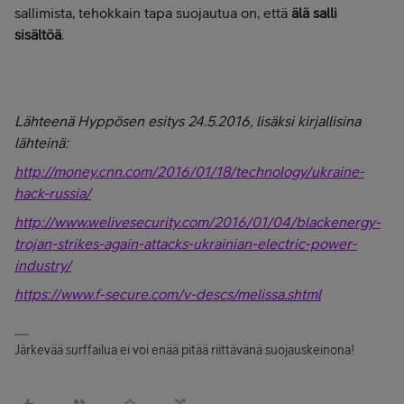
sallimista, tehokkain tapa suojautua on, että
älä salli
sisältöä
.
Lähteenä Hyppösen esitys 24.5.2016, lisäksi kirjallisina
lähteinä:
http://money.cnn.com/2016/01/18/technology/ukraine-
hack-russia/
http://www.welivesecurity.com/2016/01/04/blackenergy-
trojan-strikes-again-attacks-ukrainian-electric-power-
industry/
https://www.f-secure.com/v-descs/melissa.shtml
Järkevää surffailua ei voi enää pitää riittävänä suojauskeinona!