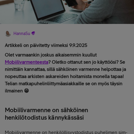
HannaSu
Artikkeli on päivitetty viimeksi 9.9.2025
Olet varmaankin joskus aikaisemmin kuullut
Mobiilivarmenteesta
? Oletko ottanut sen jo käyttöösi? Se
nimittäin kannattaa, sillä sähköinen varmenne helpottaa ja
nopeuttaa arkisten askareiden hoitamista monella tapaa!
Telian matkapuhelinliittymäasiakkaille se on myös täysin
ilmainen 😁
Mobiilivarmenne on sähköinen
henkilötodistus kännykässäsi
Mobiilivarmenne on henkilöllisyystodistus puhelimen sim-