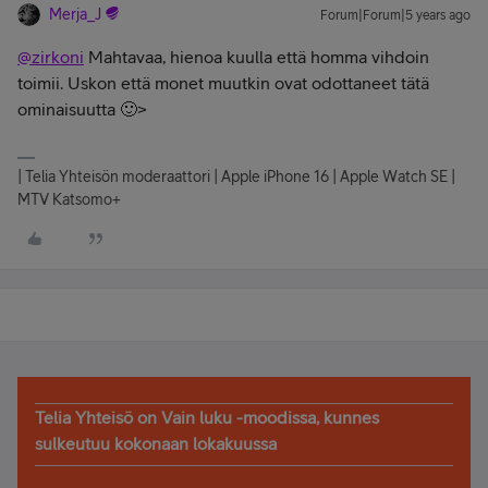
Merja_J
Forum|Forum|5 years ago
@zirkoni
Mahtavaa, hienoa kuulla että homma vihdoin
toimii. Uskon että monet muutkin ovat odottaneet tätä
ominaisuutta 🙂>
| Telia Yhteisön moderaattori | Apple iPhone 16 | Apple Watch SE |
MTV Katsomo+
Telia Yhteisö on Vain luku -moodissa, kunnes
sulkeutuu kokonaan lokakuussa