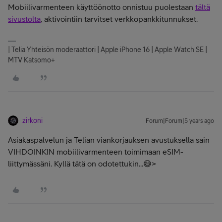
Mobiilivarmenteen käyttöönotto onnistuu puolestaan
tältä
sivustolta
, aktivointiin tarvitset verkkopankkitunnukset.
| Telia Yhteisön moderaattori | Apple iPhone 16 | Apple Watch SE |
MTV Katsomo+
zirkoni
Forum|Forum|5 years ago
Asiakaspalvelun ja Telian viankorjauksen avustuksella sain
VIHDOINKIN mobiilivarmenteen toimimaan eSIM-
liittymässäni. Kyllä tätä on odotettukin...😅>