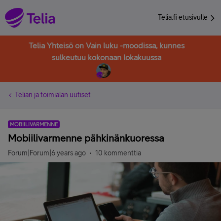
Telia.fi etusivulle
Telia Yhteisö on Vain luku -moodissa, kunnes
sulkeutuu kokonaan lokakuussa
Telian ja toimialan uutiset
MOBIILIVARMENNE
Mobiilivarmenne pähkinänkuoressa
Forum|Forum|6 years ago
10 kommenttia