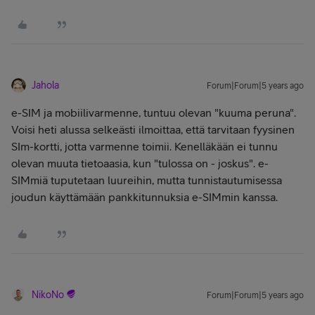
Jahola
Forum|Forum|5 years ago
e-SIM ja mobiilivarmenne, tuntuu olevan "kuuma peruna".
Voisi heti alussa selkeästi ilmoittaa, että tarvitaan fyysinen
SIm-kortti, jotta varmenne toimii. Kenelläkään ei tunnu
olevan muuta tietoaasia, kun "tulossa on - joskus". e-
SIMmiä tuputetaan luureihin, mutta tunnistautumisessa
joudun käyttämään pankkitunnuksia e-SIMmin kanssa.
NikoNo
Forum|Forum|5 years ago