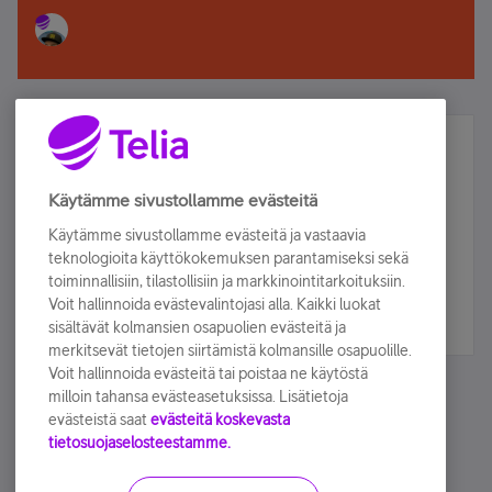
Älä jää paitsi – osallistu ja voita!
Tilaa Telian uutiskirje ja olet mukana arvonnassa.
Käytämme sivustollamme evästeitä
Samalla saat parhaat asiakasedut suoraan
Käytämme sivustollamme evästeitä ja vastaavia
sähköpostiisi.
teknologioita käyttökokemuksen parantamiseksi sekä
toiminnallisiin, tilastollisiin ja markkinointitarkoituksiin.
Voit hallinnoida evästevalintojasi alla. Kaikki luokat
Tilaa nyt
sisältävät kolmansien osapuolien evästeitä ja
merkitsevät tietojen siirtämistä kolmansille osapuolille.
Voit hallinnoida evästeitä tai poistaa ne käytöstä
milloin tahansa evästeasetuksissa. Lisätietoja
evästeistä saat
evästeitä koskevasta
tietosuojaselosteestamme.