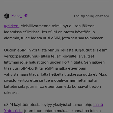
Merja_J
Forum|Forum|5 years ago
@zirkoni
Mobiilivarmenne toimii nyt eilisen jälkeen
ladatuissa eSIM:issä. Jos eSIM on otettu käyttöön jo
aiemmin, tulee ladata uusi eSIM, jotta sen saa toimimaan.
Uuden eSIM:in voi tilata Minun Teliasta. Kirjaudut siis esim.
verkkopankkitunnuksillasi telia.fi -sivuille ja valitset
liittymän jolle haluat tuon uuden kortin tilata. Sen jälkeen
tilaa uusi SIM-kortti tai eSIM ja jatka eteenpäin
vahvistamaan tilaus. Tällä hetkellä tilattaessa uutta eSIM:iä,
sivusto kertoo ettei se tue mobiilivarmennetta mutta
laittelin siitä juuri infoa eteenpäin että korjaavat tiedon
oikeaksi.
eSIM käyttöönotosta löytyy yksityiskohtainen ohje
täältä
Yhteisöstä
, joten tuon ohjeen mukaan kannattaa toimia.