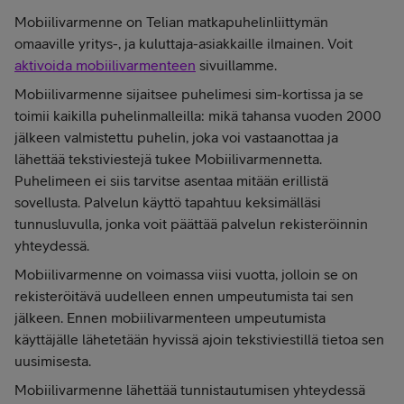
Mobiilivarmenne on Telian matkapuhelinliittymän
omaaville yritys-, ja kuluttaja-asiakkaille ilmainen. Voit
aktivoida mobiilivarmenteen
sivuillamme.
Mobiilivarmenne sijaitsee puhelimesi sim-kortissa ja se
toimii kaikilla puhelinmalleilla: mikä tahansa vuoden 2000
jälkeen valmistettu puhelin, joka voi vastaanottaa ja
lähettää tekstiviestejä tukee Mobiilivarmennetta.
Puhelimeen ei siis tarvitse asentaa mitään erillistä
sovellusta. Palvelun käyttö tapahtuu keksimälläsi
tunnusluvulla, jonka voit päättää palvelun rekisteröinnin
yhteydessä.
Mobiilivarmenne on voimassa viisi vuotta, jolloin se on
rekisteröitävä uudelleen ennen umpeutumista tai sen
jälkeen. Ennen mobiilivarmenteen umpeutumista
käyttäjälle lähetetään hyvissä ajoin tekstiviestillä tietoa sen
uusimisesta.
Mobiilivarmenne lähettää tunnistautumisen yhteydessä