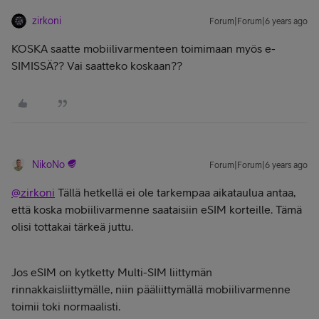
zirkoni
Forum|Forum|6 years ago
KOSKA saatte mobiilivarmenteen toimimaan myös e-
SIMISSÄ?? Vai saatteko koskaan??
NikoNo
Forum|Forum|6 years ago
@zirkoni
Tällä hetkellä ei ole tarkempaa aikataulua antaa,
että koska mobiilivarmenne saataisiin eSIM korteille. Tämä
olisi tottakai tärkeä juttu.
Jos eSIM on kytketty Multi-SIM liittymän
rinnakkaisliittymälle, niin pääliittymällä mobiilivarmenne
toimii toki normaalisti.