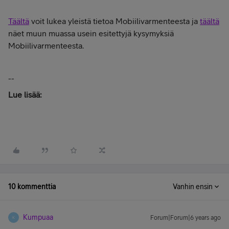
Täältä
voit lukea yleistä tietoa Mobiilivarmenteesta ja
täältä
näet muun muassa usein esitettyjä kysymyksiä
Mobiilivarmenteesta.
--
Lue lisää:
10 kommenttia
Vanhin ensin
Kumpuaa
Forum|Forum|6 years ago
K