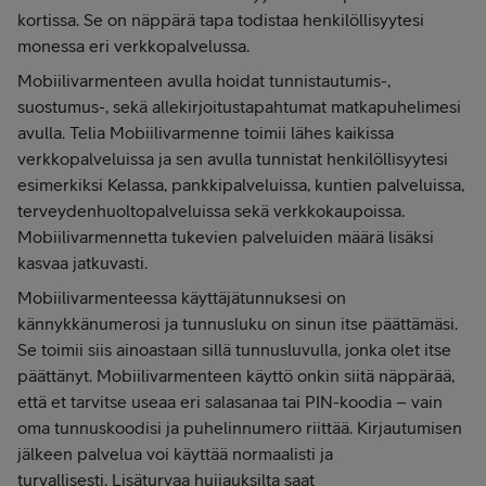
kortissa. Se on näppärä tapa todistaa henkilöllisyytesi
monessa eri verkkopalvelussa.
Mobiilivarmenteen avulla hoidat tunnistautumis-,
suostumus-, sekä allekirjoitustapahtumat matkapuhelimesi
avulla. Telia Mobiilivarmenne toimii lähes kaikissa
verkkopalveluissa ja sen avulla tunnistat henkilöllisyytesi
esimerkiksi Kelassa, pankkipalveluissa, kuntien palveluissa,
terveydenhuoltopalveluissa sekä verkkokaupoissa.
Mobiilivarmennetta tukevien palveluiden määrä lisäksi
kasvaa jatkuvasti.
Mobiilivarmenteessa käyttäjätunnuksesi on
kännykkänumerosi ja tunnusluku on sinun itse päättämäsi.
Se toimii siis ainoastaan sillä tunnusluvulla, jonka olet itse
päättänyt. Mobiilivarmenteen käyttö onkin siitä näppärää,
että et tarvitse useaa eri salasanaa tai PIN-koodia – vain
oma tunnuskoodisi ja puhelinnumero riittää. Kirjautumisen
jälkeen palvelua voi käyttää normaalisti ja
turvallisesti. Lisäturvaa huijauksilta saat