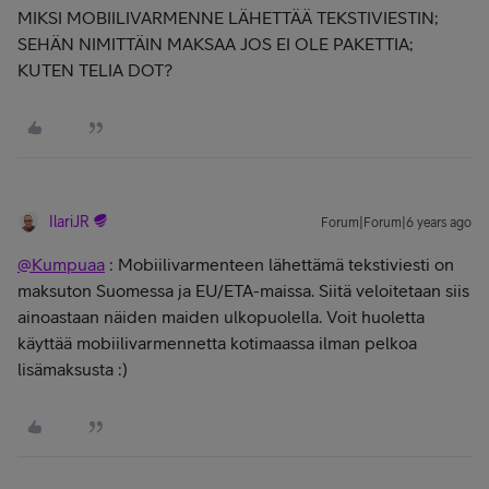
MIKSI MOBIILIVARMENNE LÄHETTÄÄ TEKSTIVIESTIN;
SEHÄN NIMITTÄIN MAKSAA JOS EI OLE PAKETTIA;
KUTEN TELIA DOT?
IlariJR
Forum|Forum|6 years ago
@Kumpuaa
: Mobiilivarmenteen lähettämä tekstiviesti on
maksuton Suomessa ja EU/ETA-maissa. Siitä veloitetaan siis
ainoastaan näiden maiden ulkopuolella. Voit huoletta
käyttää mobiilivarmennetta kotimaassa ilman pelkoa
lisämaksusta :)