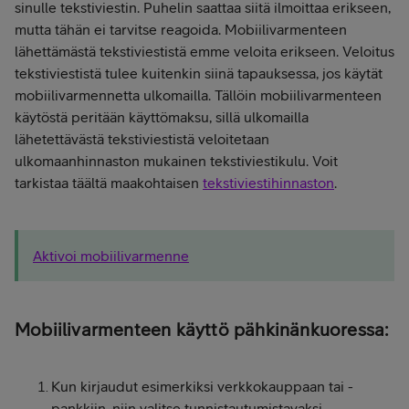
sinulle tekstiviestin. Puhelin saattaa siitä ilmoittaa erikseen,
mutta tähän ei tarvitse reagoida. Mobiilivarmenteen
lähettämästä tekstiviestistä emme veloita erikseen. Veloitus
tekstiviestistä tulee kuitenkin siinä tapauksessa, jos käytät
mobiilivarmennetta ulkomailla. Tällöin mobiilivarmenteen
käytöstä peritään käyttömaksu, sillä ulkomailla
lähetettävästä tekstiviestistä veloitetaan
ulkomaanhinnaston mukainen tekstiviestikulu. Voit
tarkistaa täältä maakohtaisen
tekstiviestihinnaston
.
Aktivoi mobiilivarmenne
Mobiilivarmenteen käyttö pähkinänkuoressa:
Kun kirjaudut esimerkiksi verkkokauppaan tai -
pankkiin, niin valitse tunnistautumistavaksi