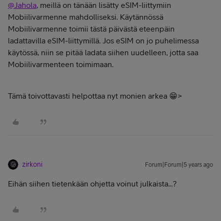
@Jahola
, meillä on tänään lisätty eSIM-liittymiin
Mobiilivarmenne mahdolliseksi. Käytännössä
Mobiilivarmenne toimii tästä päivästä eteenpäin
ladattavilla eSIM-liittymillä. Jos eSIM on jo puhelimessa
käytössä, niin se pitää ladata siihen uudelleen, jotta saa
Mobiilivarmenteen toimimaan.
Tämä toivottavasti helpottaa nyt monien arkea 😁>
zirkoni
Forum|Forum|5 years ago
Eihän siihen tietenkään ohjetta voinut julkaista...?