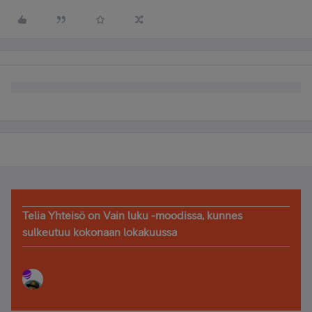
Telia Yhteisö on Vain luku -moodissa, kunnes
sulkeutuu kokonaan lokakuussa