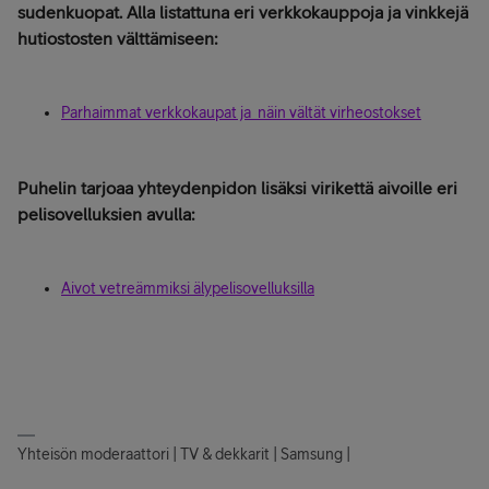
sudenkuopat. Alla listattuna eri verkkokauppoja ja vinkkejä
hutiostosten välttämiseen:
Parhaimmat verkkokaupat ja näin vältät virheostokset
Puhelin tarjoaa yhteydenpidon lisäksi virikettä aivoille eri
pelisovelluksien avulla:
Aivot vetreämmiksi älypelisovelluksilla
Yhteisön moderaattori | TV & dekkarit | Samsung |