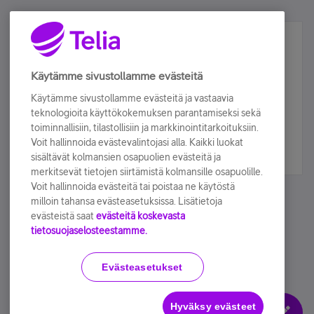
Älä jää paitsi – osallistu ja voita!
Tilaa Telian uutiskirje ja olet mukana arvonnassa.
Käytämme sivustollamme evästeitä
Samalla saat parhaat asiakasedut suoraan
Käytämme sivustollamme evästeitä ja vastaavia
sähköpostiisi.
teknologioita käyttökokemuksen parantamiseksi sekä
toiminnallisiin, tilastollisiin ja markkinointitarkoituksiin.
Voit hallinnoida evästevalintojasi alla. Kaikki luokat
Tilaa nyt
sisältävät kolmansien osapuolien evästeitä ja
merkitsevät tietojen siirtämistä kolmansille osapuolille.
Voit hallinnoida evästeitä tai poistaa ne käytöstä
milloin tahansa evästeasetuksissa. Lisätietoja
evästeistä saat
evästeitä koskevasta
tietosuojaselosteestamme.
Käyttöehdot
Accessibility statement
Evästeasetukset
Hyväksy evästeet
Evästeasetukset