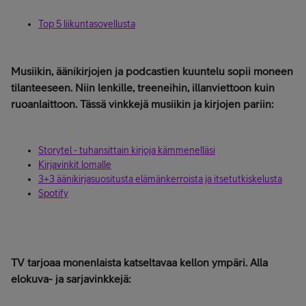
Top 5 liikuntasovellusta
Musiikin, äänikirjojen ja podcastien kuuntelu sopii moneen
tilanteeseen. Niin lenkille, treeneihin, illanviettoon kuin
ruoanlaittoon. Tässä vinkkejä musiikin ja kirjojen pariin:
Storytel - tuhansittain kirjoja kämmenelläsi
Kirjavinkit lomalle
3+3 äänikirjasuositusta elämänkerroista ja itsetutkiskelusta
Spotify
TV tarjoaa monenlaista katseltavaa kellon ympäri. Alla
elokuva- ja sarjavinkkejä: