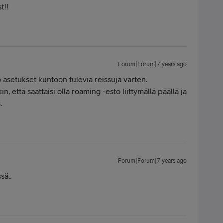
t!!
Forum|Forum|7 years ago
asetukset kuntoon tulevia reissuja varten.
n, että saattaisi olla roaming -esto liittymällä päällä ja
.
Forum|Forum|7 years ago
sä..