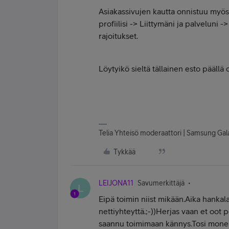
Asiakassivujen kautta onnistuu myös
profiilisi -> Liittymäni ja palveluni 
rajoitukset.
Löytyikö sieltä tällainen esto päällä
Telia Yhteisö moderaattori | Samsung Gal
Tykkää
LEIJONA11
Savumerkittäjä
L
Eipä toimin niist mikään.Aika hankal
nettiyhteyttä.;-))Herjas vaan et oot p
saannu toimimaan kännys.Tosi monel