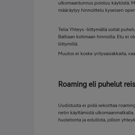
ulkomaantunnus poistuu käytöstä. Mi
määräytyy hinnoittelu kyseisen oper
Telia Yhteys -liittymällä soitat puhe
Baltiaan kotimaan hinnoilla. Etu ei o
liittymillä.
Muutos ei koske yritysasiakkaita, vaa
Roaming eli puhelut rei
Uudistusta ei pidä sekoittaa roaming
netin käyttämistä ulkomaanmatkalla. 
huoletonta ja edullista, jolloin yhteyk