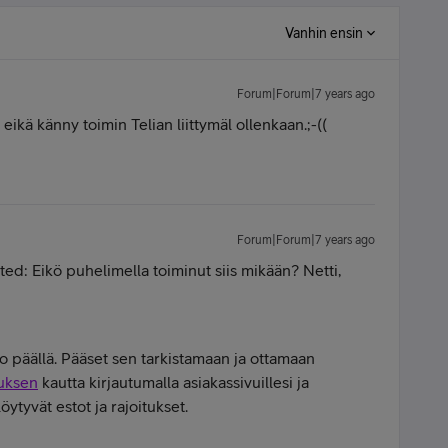
Vanhin ensin
Forum|Forum|7 years ago
s eikä känny toimin Telian liittymäl ollenkaan.;-((
Forum|Forum|7 years ago
ted: Eikö puhelimella toiminut siis mikään? Netti,
to päällä. Pääset sen tarkistamaan ja ottamaan
luksen
kautta kirjautumalla asiakassivuillesi ja
öytyvät estot ja rajoitukset.