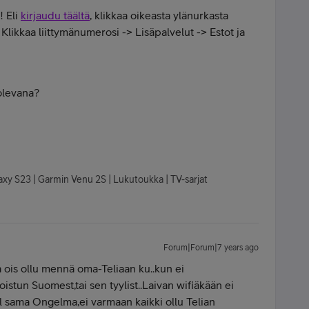
! Eli
kirjaudu täältä
, klikkaa oikeasta ylänurkasta
-> Klikkaa liittymänumerosi -> Lisäpalvelut -> Estot ja
 olevana?
axy S23 | Garmin Venu 2S | Lukutoukka | TV-sarjat
Forum|Forum|7 years ago
a ois ollu mennä oma-Teliaan ku..kun ei
oistun Suomest,tai sen tyylist..Laivan wifiäkään ei
 sama Ongelma,ei varmaan kaikki ollu Telian