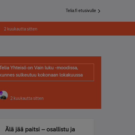
Telia.fi etusivulle
2 kuukautta sitten
Telia Yhteisö on Vain luku -moodissa,
kunnes sulkeutuu kokonaan lokakuussa
2 kuukautta sitten
Älä jää paitsi – osallistu ja