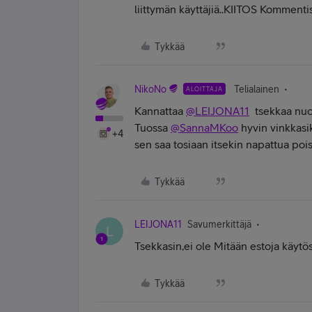
liittymän käyttäjiä..KIITOS Kommentis
Tykkää
NikoNo
Telialainen
ALOITTAJA
Kannattaa
@LEIJONA11
tsekkaa nuo 
Tuossa
@SannaMKoo
hyvin vinkkasiki
+4
sen saa tosiaan itsekin napattua pois
Tykkää
LEIJONA11
Savumerkittäjä
L
Tsekkasin,ei ole Mitään estoja käytös
Tykkää