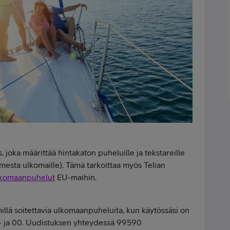
 joka määrittää hintakaton puheluille ja tekstareille
esta ulkomaille). Tämä tarkoittaa myös Telian
lkomaanpuhelut
EU-maihin.
ymillä soitettavia ulkomaanpuheluita, kun käytössäsi on
 + ja 00. Uudistuksen yhteydessä 99590