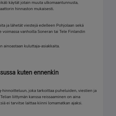
käli käytät jotain muuta ulkomaantunnusta,
aattorin hinnaston mukaisesti.
luita ja lähetät viestejä edelleen Pohjolaan sekä
le voimassa vanhoilla Soneran tai Tele Finlandin
n ainoastaan kuluttaja-asiakkaita.
ssussa kuten ennenkin
-hinnoitteluun, joka tarkoittaa puheluiden, viestien ja
Telian liittymän kanssa reissaaminen on aina
siä ei tarvitse laittaa kiinni lomamatkan ajaksi.