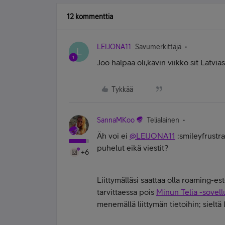
12 kommenttia
LEIJONA11
Savumerkittäjä
L
Joo halpaa oli,kävin viikko sit Latvia
Tykkää
SannaMKoo
Telialainen
Äh voi ei
@LEIJONA11
:smileyfrustra
puhelut eikä viestit?
+6
Liittymälläsi saattaa olla roaming-es
tarvittaessa pois
Minun Telia -sovel
menemällä liittymän tietoihin; sieltä l