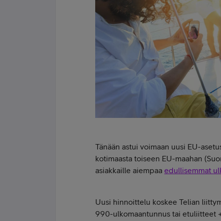
Tänään astui voimaan uusi EU-asetus,
kotimaasta toiseen EU-maahan (Suom
asiakkaille aiempaa
edullisemmat u
​Uusi hinnoittelu koskee Telian liitt
990-ulkomaantunnus tai etuliitteet