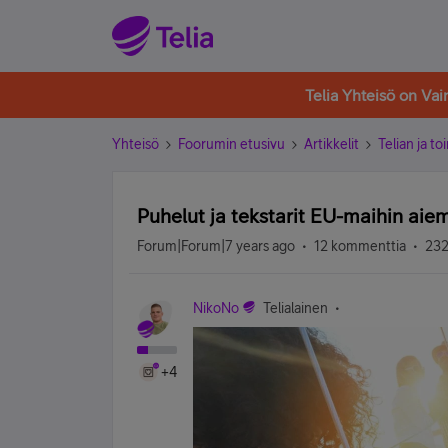
Telia Yhteisö on Va
Yhteisö
Foorumin etusivu
Artikkelit
Telian ja to
Puhelut ja tekstarit EU-maihin ai
Forum|Forum|7 years ago
12 kommenttia
232
NikoNo
Telialainen
+4