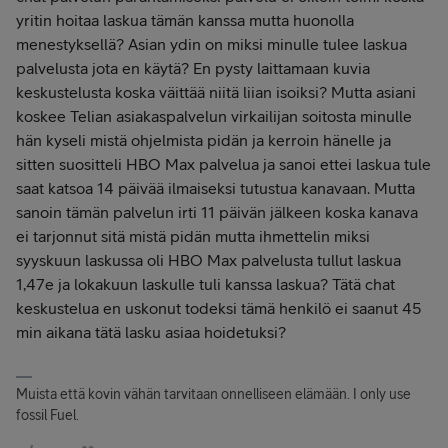
yritin hoitaa laskua tämän kanssa mutta huonolla
menestyksellä? Asian ydin on miksi minulle tulee laskua
palvelusta jota en käytä? En pysty laittamaan kuvia
keskustelusta koska väittää niitä liian isoiksi? Mutta asiani
koskee Telian asiakaspalvelun virkailijan soitosta minulle
hän kyseli mistä ohjelmista pidän ja kerroin hänelle ja
sitten suositteli HBO Max palvelua ja sanoi ettei laskua tule
saat katsoa 14 päivää ilmaiseksi tutustua kanavaan. Mutta
sanoin tämän palvelun irti 11 päivän jälkeen koska kanava
ei tarjonnut sitä mistä pidän mutta ihmettelin miksi
syyskuun laskussa oli HBO Max palvelusta tullut laskua
1,47e ja lokakuun laskulle tuli kanssa laskua? Tätä chat
keskustelua en uskonut todeksi tämä henkilö ei saanut 45
min aikana tätä lasku asiaa hoidetuksi?
Muista että kovin vähän tarvitaan onnelliseen elämään. I only use
fossil Fuel.