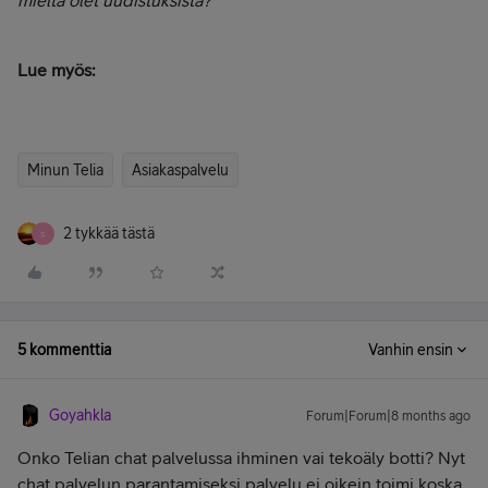
mieltä olet uudistuksista?
Lue myös:
Minun Telia
Asiakaspalvelu
2 tykkää tästä
S
5 kommenttia
Vanhin ensin
Goyahkla
Forum|Forum|8 months ago
Onko Telian chat palvelussa ihminen vai tekoäly botti? Nyt
chat palvelun parantamiseksi palvelu ei oikein toimi koska