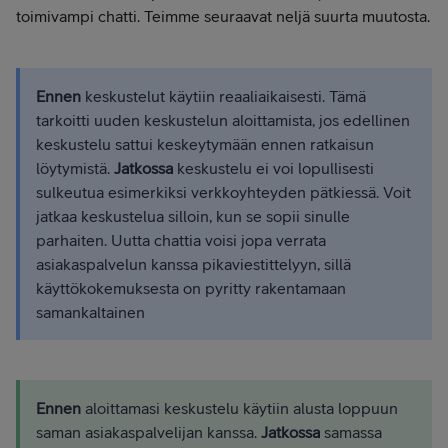
toimivampi chatti. Teimme seuraavat neljä suurta muutosta.
Ennen
keskustelut käytiin reaaliaikaisesti. Tämä
tarkoitti uuden keskustelun aloittamista, jos edellinen
keskustelu sattui keskeytymään ennen ratkaisun
löytymistä.
Jatkossa
keskustelu ei voi lopullisesti
sulkeutua esimerkiksi verkkoyhteyden pätkiessä. Voit
jatkaa keskustelua silloin, kun se sopii sinulle
parhaiten. Uutta chattia voisi jopa verrata
asiakaspalvelun kanssa pikaviestittelyyn, sillä
käyttökokemuksesta on pyritty rakentamaan
samankaltainen
Ennen
aloittamasi keskustelu käytiin alusta loppuun
saman asiakaspalvelijan kanssa.
Jatkossa
samassa