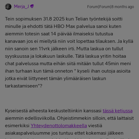
Merja_J
Forum|Forum|8 months ago
Tein sopimuksen 31.8 2025 kun Telian työntekijä soitti
minulle ja ehdotti tätä HBO Max palvelua sanoi kuten
aiemmin totesin saat 14 päivää ilmaiseksi tutustua
kanavaan jos ei miellytä niin voit lopettaa tilauksen. Ja kyllä
niin sanoin sen 11vrk jälkeen irti. Mutta laskua on tullut
syyskuussa ja lokakuun laskulle. Tätä laskua yritin hoitaa
chat palvelussa mutta eihän siitä mitään tullut 45min meni
ihan turhaan kun tämä onneton " kyseli ihan outoja asioita
jotka eivät liittyneet tämän ylimääräisen laskun
tarkastamiseen"?
Kyseisestä aiheesta keskusteltiinkin kanssasi
tässä ketjussa
aiemmin edellisviikolla. Ohjeistimmekin silloin, että laittaisit
esimerkiksi
Yhteydenottolomakkeella
viestiä
asiakaspalveluumme jos tuntuu ettet kokemasi jälkeen