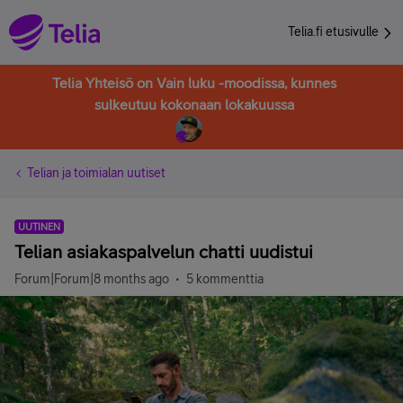
Telia.fi etusivulle
Telia Yhteisö on Vain luku -moodissa, kunnes
sulkeutuu kokonaan lokakuussa
Telian ja toimialan uutiset
UUTINEN
Telian asiakaspalvelun chatti uudistui
Forum|Forum|8 months ago
5 kommenttia