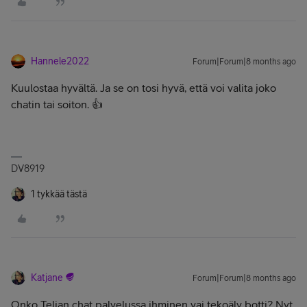
Hannele2022
Forum|Forum|8 months ago
Kuulostaa hyvältä. Ja se on tosi hyvä, että voi valita joko
chatin tai soiton. 👍
DV8919
1 tykkää tästä
Katjane
Forum|Forum|8 months ago
Onko Telian chat palvelussa ihminen vai tekoäly botti? Nyt