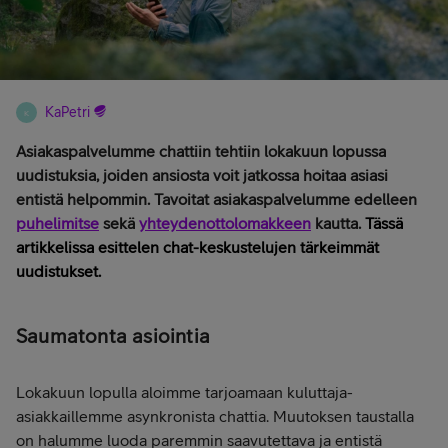
KaPetri
K
Asiakaspalvelumme chattiin tehtiin lokakuun lopussa
uudistuksia, joiden ansiosta voit jatkossa hoitaa asiasi
entistä helpommin. Tavoitat asiakaspalvelumme edelleen
puhelimitse
sekä
yhteydenottolomakkeen
kautta.
Tässä
artikkelissa esittelen chat-keskustelujen tärkeimmät
uudistukset.
Saumatonta asiointia
Lokakuun lopulla aloimme tarjoamaan kuluttaja-
asiakkaillemme asynkronista chattia. Muutoksen taustalla
on halumme luoda paremmin saavutettava ja entistä