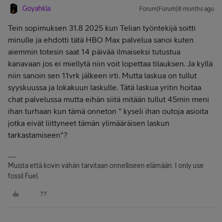
Goyahkla
Forum|Forum|8 months ago
Tein sopimuksen 31.8 2025 kun Telian työntekijä soitti
minulle ja ehdotti tätä HBO Max palvelua sanoi kuten
aiemmin totesin saat 14 päivää ilmaiseksi tutustua
kanavaan jos ei miellytä niin voit lopettaa tilauksen. Ja kyllä
niin sanoin sen 11vrk jälkeen irti. Mutta laskua on tullut
syyskuussa ja lokakuun laskulle. Tätä laskua yritin hoitaa
chat palvelussa mutta eihän siitä mitään tullut 45min meni
ihan turhaan kun tämä onneton " kyseli ihan outoja asioita
jotka eivät liittyneet tämän ylimääräisen laskun
tarkastamiseen"?
Muista että kovin vähän tarvitaan onnelliseen elämään. I only use
fossil Fuel.