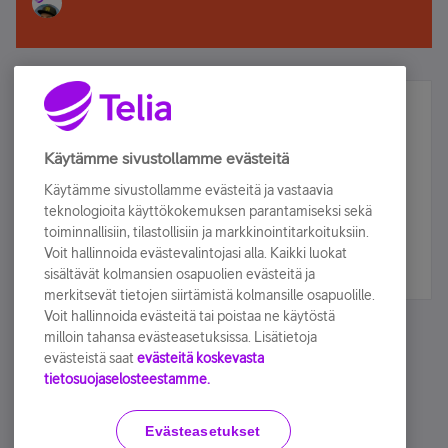
Älä jää paitsi – osallistu ja voita!
Tilaa Telian uutiskirje ja olet mukana arvonnassa.
Käytämme sivustollamme evästeitä
Samalla saat parhaat asiakasedut suoraan
Käytämme sivustollamme evästeitä ja vastaavia
sähköpostiisi.
teknologioita käyttökokemuksen parantamiseksi sekä
toiminnallisiin, tilastollisiin ja markkinointitarkoituksiin.
Voit hallinnoida evästevalintojasi alla. Kaikki luokat
Tilaa nyt
sisältävät kolmansien osapuolien evästeitä ja
merkitsevät tietojen siirtämistä kolmansille osapuolille.
Voit hallinnoida evästeitä tai poistaa ne käytöstä
milloin tahansa evästeasetuksissa. Lisätietoja
evästeistä saat
evästeitä koskevasta
tietosuojaselosteestamme.
Käyttöehdot
Accessibility statement
Evästeasetukset