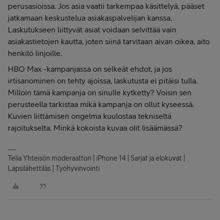
perusasioissa. Jos asia vaatii tarkempaa käsittelyä, pääset
jatkamaan keskustelua asiakaspalvelijan kanssa.
Laskutukseen liittyvät asiat voidaan selvittää vain
asiakastietojen kautta, joten siinä tarvitaan aivan oikea, aito
henkilö linjoille.
HBO Max -kampanjassa on selkeät ehdot, ja jos
irtisanominen on tehty ajoissa, laskutusta ei pitäisi tulla.
Milloin tämä kampanja on sinulle kytketty? Voisin sen
perusteella tarkistaa mikä kampanja on ollut kyseessä.
Kuvien liittämisen ongelma kuulostaa tekniseltä
rajoitukselta. Minkä kokoista kuvaa olit lisäämässä?
Telia Yhteisön moderaattori | iPhone 14 | Sarjat ja elokuvat |
Lapsilähettiläs | Työhyvinvointi