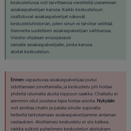
keskustelussa voit tarvittaessa viestitellä useamman
asiakaspalvelijan kanssa. Kaikki keskusteluun
osallistuvat asiakaspalvelijat näkevät
keskusteluhistorian, joten sinun ei tarvitse selittää
tilannetta uudelleen asiakaspalvelijan vaihtuessa.
Viestisi ohjataan ensisijaisesti
samalle asiakaspalvelijalle, jonka kanssa
aloitat keskustelun.
Ennen
vapautuvaa asiakaspalvelijaa joutui
odottamaan jonottamalla, ja keskustelu piti hoitaa
yhdeltä istumalta alusta loppuun saakka. Chattailu ei
aiemmin ollut joustava tapa hoitaa asioita.
Nykyään
voit aloittaa chatin ja palata sinulle sopivalla
hetkellä tarkistamaan asiakaspalvelijamme antaman
vastauksen. Aloittamasi keskustelu ei siis katkea,
vaikka sulkisit puhelimesi keskustelun aloituksen