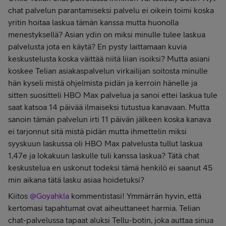
chat palvelun parantamiseksi palvelu ei oikein toimi koska
yritin hoitaa laskua tämän kanssa mutta huonolla
menestyksellä? Asian ydin on miksi minulle tulee laskua
palvelusta jota en käytä? En pysty laittamaan kuvia
keskustelusta koska väittää niitä liian isoiksi? Mutta asiani
koskee Telian asiakaspalvelun virkailijan soitosta minulle
hän kyseli mistä ohjelmista pidän ja kerroin hänelle ja
sitten suositteli HBO Max palvelua ja sanoi ettei laskua tule
saat katsoa 14 päivää ilmaiseksi tutustua kanavaan. Mutta
sanoin tämän palvelun irti 11 päivän jälkeen koska kanava
ei tarjonnut sitä mistä pidän mutta ihmettelin miksi
syyskuun laskussa oli HBO Max palvelusta tullut laskua
1,47e ja lokakuun laskulle tuli kanssa laskua? Tätä chat
keskustelua en uskonut todeksi tämä henkilö ei saanut 45
min aikana tätä lasku asiaa hoidetuksi?
Kiitos ​
@Goyahkla
kommentistasi! Ymmärrän hyvin, että
kertomasi tapahtumat ovat aiheuttaneet harmia. Telian
chat-palvelussa tapaat aluksi Tellu-botin, joka auttaa sinua