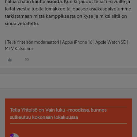
halua chatin kautta asioida. Kun kirjaudut telia.fi -sivuille ja
laitat viestiä tuolla lomakkeella, pääsee asiakaspalvelumme
tarkistamaan mistä kamppiksesta on kyse ja miksi siitä on
sinua veloitettu.
| Telia Yhteisön moderaattori | Apple iPhone 16 | Apple Watch SE |
MTV Katsomo+
Telia Yhteisö on Vain luku -moodissa, kunnes
sulkeutuu kokonaan lokakuussa