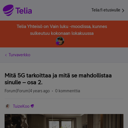
Telia.fi etusivulle
Telia Yhteisö on Vain luku -moodissa, kunnes
sulkeutuu kokonaan lokakuussa
Turvaverkko
Mitä 5G tarkoittaa ja mitä se mahdollistaa
sinulle – osa 2.
Forum|Forum|4 years ago
0 kommenttia
TuizeKoo