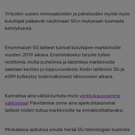
Yritysten uusien innovaatioiden ja palveluiden myötä myös
kuluttajat pääsevät nauttimaan 5G:n mukanaan tuomasta
kehityksestä.
Ensimmäiset 5G laitteet tulevat kuluttajien markkinoille
vuoden 2019 aikana. Ensimmäiseksi tarjolle tullee
reitittimiä, mutta puhelimia ja tabletteja markkinoille
saadaan kenties jo loppuvuodesta. Kodin laitteisiin 5G ja
eSIM kytkeytyy todennäköisesti lähivuosien aikana.
Kannattaa aina välillä kurkata myös
verkkokauppamme
valikoimaa
! Päivitämme sinne aina ajankohtaisimmat
laitteet niiden tultua markkinoille tai ennakkotilattavaksi.
Minkälaisia ajatuksia sinulle herää 5G-teknologian tuomista