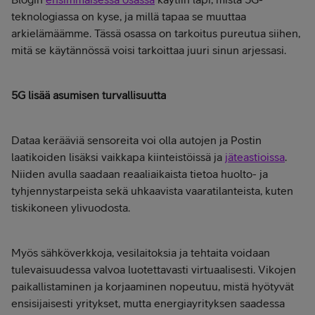
teknologiassa on kyse, ja millä tapaa se muuttaa
arkielämäämme. Tässä osassa on tarkoitus pureutua siihen,
mitä se käytännössä voisi tarkoittaa juuri sinun arjessasi.
5G lisää asumisen turvallisuutta
Dataa kerääviä sensoreita voi olla autojen ja Postin
laatikoiden lisäksi vaikkapa kiinteistöissä ja
jäteastioissa
.
Niiden avulla saadaan reaaliaikaista tietoa huolto- ja
tyhjennystarpeista sekä uhkaavista vaaratilanteista, kuten
tiskikoneen ylivuodosta.
Myös sähköverkkoja, vesilaitoksia ja tehtaita voidaan
tulevaisuudessa valvoa luotettavasti virtuaalisesti. Vikojen
paikallistaminen ja korjaaminen nopeutuu, mistä hyötyvät
ensisijaisesti yritykset, mutta energiayrityksen saadessa