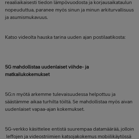
reaaliaikaisesti tiedon lämpövuodosta ja korjausaikataulun
nopeuduttua, paranee myös sinun ja minun arkiturvallisuus
ja asumismukavuus.
Katso videolta hauska tarina uuden ajan postilaatikosta:
5G mahdollistaa uudenlaiset viihde- ja
matkailukokemukset
5G:n myötä arkemme tulevaisuudessa helpottuu ja
säästämme aikaa turhilta töiltä. Se mahdollistaa myös aivan
uudenlaiset vapaa-ajan kokemukset.
5G-verkko käsittelee entistä suurempaa datamäärää, jolloin
leffojen ja videostriimien katsojakokemus mobiilikäytössä