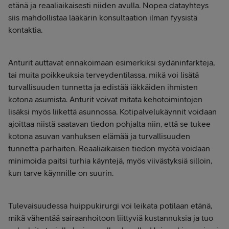
etänä ja reaaliaikaisesti niiden avulla. Nopea datayhteys
siis mahdollistaa lääkärin konsultaation ilman fyysistä
kontaktia.
Anturit auttavat ennakoimaan esimerkiksi sydäninfarkteja,
tai muita poikkeuksia terveydentilassa, mikä voi lisätä
turvallisuuden tunnetta ja edistää iäkkäiden ihmisten
kotona asumista. Anturit voivat mitata kehotoimintojen
lisäksi myös liikettä asunnossa. Kotipalvelukäynnit voidaan
ajoittaa niistä saatavan tiedon pohjalta niin, että se tukee
kotona asuvan vanhuksen elämää ja turvallisuuden
tunnetta parhaiten. Reaaliaikaisen tiedon myötä voidaan
minimoida paitsi turhia käyntejä, myös viivästyksiä silloin,
kun tarve käynnille on suurin.
Tulevaisuudessa huippukirurgi voi leikata potilaan etänä,
mikä vähentää sairaanhoitoon liittyviä kustannuksia ja tuo