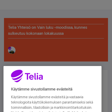
Telia Yhteisö on Vain luku -moodissa, kunnes
sulkeutuu kokonaan lokakuussa
Älä jää paitsi – osallistu ja voita!
Tilaa Telian uutiskirje ja olet mukana arvonnassa.
Käytämme sivustollamme evästeitä
Samalla saat parhaat asiakasedut suoraan
Käytämme sivustollamme evästeitä ja vastaavia
sähköpostiisi.
teknologioita käyttökokemuksen parantamiseksi sekä
toiminnallisiin, tilastollisiin ja markkinointitarkoituksiin.