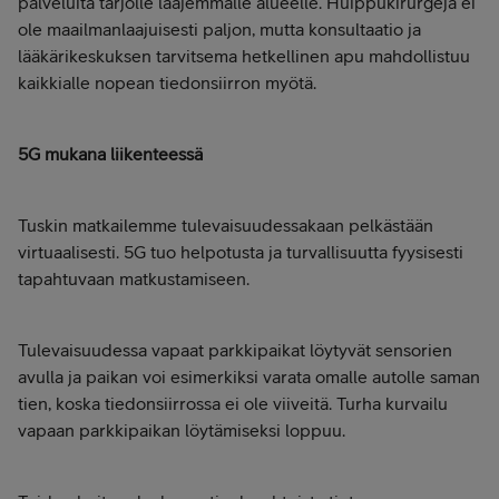
palveluita tarjolle laajemmalle alueelle. Huippukirurgeja ei
ole maailmanlaajuisesti paljon, mutta konsultaatio ja
lääkärikeskuksen tarvitsema hetkellinen apu mahdollistuu
kaikkialle nopean tiedonsiirron myötä.
5G mukana liikenteessä
Tuskin matkailemme tulevaisuudessakaan pelkästään
virtuaalisesti. 5G tuo helpotusta ja turvallisuutta fyysisesti
tapahtuvaan matkustamiseen.
Tulevaisuudessa vapaat parkkipaikat löytyvät sensorien
avulla ja paikan voi esimerkiksi varata omalle autolle saman
tien, koska tiedonsiirrossa ei ole viiveitä. Turha kurvailu
vapaan parkkipaikan löytämiseksi loppuu.