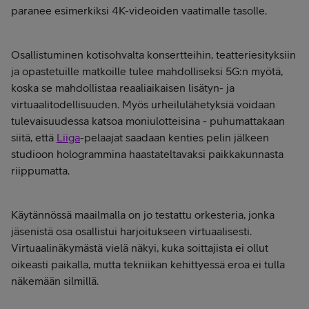
paranee esimerkiksi 4K-videoiden vaatimalle tasolle.
Osallistuminen kotisohvalta konsertteihin, teatteriesityksiin
ja opastetuille matkoille tulee mahdolliseksi 5G:n myötä,
koska se mahdollistaa reaaliaikaisen lisätyn- ja
virtuaalitodellisuuden. Myös urheilulähetyksiä voidaan
tulevaisuudessa katsoa moniulotteisina - puhumattakaan
siitä, että
Liiga
-pelaajat saadaan kenties pelin jälkeen
studioon hologrammina haastateltavaksi paikkakunnasta
riippumatta.
Käytännössä maailmalla on jo testattu orkesteria, jonka
jäsenistä osa osallistui harjoitukseen virtuaalisesti.
Virtuaalinäkymästä vielä näkyi, kuka soittajista ei ollut
oikeasti paikalla, mutta tekniikan kehittyessä eroa ei tulla
näkemään silmillä.