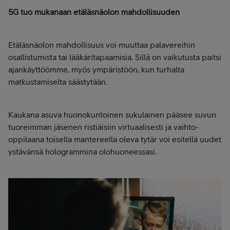
5G tuo mukanaan etäläsnäolon mahdollisuuden
Etäläsnäolon mahdollisuus voi muuttaa palavereihin
osallistumista tai lääkäritapaamisia. Sillä on vaikutusta paitsi
ajankäyttöömme, myös ympäristöön, kun turhalta
matkustamiselta säästytään.
Kaukana asuva huonokuntoinen sukulainen pääsee suvun
tuoreimman jäsenen ristiäisiin virtuaalisesti ja vaihto-
oppilaana toisella mantereella oleva tytär voi esitellä uudet
ystävänsä hologrammina olohuoneessasi.