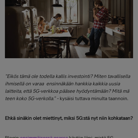
”Eikös tämä ole todella kallis investointi? Miten tavallisella
ihmisellä on varaa ensinnäkään hankkia kaikkia uusia
laitteita, että 5G-verkkoa pääsee hyödyntämään? Mitä mä
teen koko 5G-verkolla.”
-
kysäisi tuttava minulta taannoin.
Ehkä sinäkin olet miettinyt, miksi 5G:stä nyt niin kohkataan?
Blogin
ensimmäisessä osassa
käytiin läpi, mistä 5G-