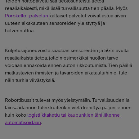
Teiden hoitopalvelu saa tieolosuhteista tietoa
reaaliaikaisesti, mikä lisää turvallisuutta tien päällä. Myös
Porokello -palvelun
kaltaiset palvelut voivat astua aivan
uuteen aikakauteen sensoreiden yleistyttyä ja
halvennuttua.
Kuljetusajoneuvoista saadaan sensoreiden ja 5G:n avulla
reaaliaikaista tietoa, jolloin esimerkiksi huollon tarve
voidaan ennakoida ennen auton rikkoutumista. Tien päällä
matkustavien ihmisten ja tavaroiden aikatauluihin ei tule
näin turhia viivästyksiä.
Robottibussit tulevat myös yleistymään. Turvallisuuden ja
lainsäädännön tulee kuitenkin vielä kehittyä paljon, ennen
kuin koko
logistiikkaketju tai kaupunkien lähiliikenne
automatisoidaan
.