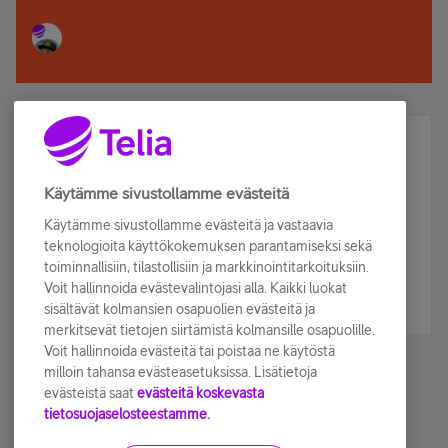
Älä jää paitsi – osallistu ja voita!
Tilaa Telian uutiskirje ja olet mukana arvonnassa.
Käytämme sivustollamme evästeitä
Samalla saat parhaat asiakasedut suoraan
Käytämme sivustollamme evästeitä ja vastaavia
sähköpostiisi.
teknologioita käyttökokemuksen parantamiseksi sekä
toiminnallisiin, tilastollisiin ja markkinointitarkoituksiin.
Voit hallinnoida evästevalintojasi alla. Kaikki luokat
Tilaa nyt
sisältävät kolmansien osapuolien evästeitä ja
merkitsevät tietojen siirtämistä kolmansille osapuolille.
Voit hallinnoida evästeitä tai poistaa ne käytöstä
milloin tahansa evästeasetuksissa. Lisätietoja
evästeistä saat
evästeitä koskevasta
tietosuojaselosteestamme.