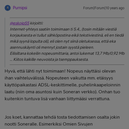
Purnipsi
Forum|Forum|10 years ago
@eskojp55
kirjoitti:
Internet-yhteys saatiin toimimaan ti 5.4., (tosin mitään viestiä
korjauksesta ei tullut sähköpostina eikä tekstiviestinä, eli en tiedä
mikä syynä lopulta oli), eli olen nyt siinä oletuksessa, että eka
asennuskäynti oli mennyt jostain syystä pieleen.
Eilisiltana kokeilin nopeusmittaria, antoi lukemat 13,7 Mb/0,92 Mb
... Kiitos kaikille neuvoista ja tsemppauksesta.
Hyvä, että lähti nyt toimimaan! Nopeus näyttäisi olevan
ihan vaihteluvälissä. Nopeuteen vaikutta mm. etäisyys
käyttöpaikastasi ADSL-keskittimelle, puhelinkaapeloinnin
laatu (niin oma asuntosi kuin Soneran verkko). Onhan tuo
kuitenkin tuntuva lisä vanhaan liittymääsi verrattuna.
Jos koet, kannattaa tehdä tosta tiedottamisen osalta jokin
nootti Soneralle. Esimerkiksi Omien Sivujen