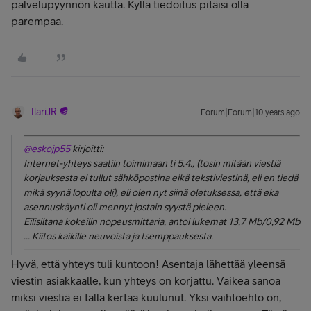
palvelupyynnön kautta. Kyllä tiedoitus pitäisi olla
parempaa.
IlariJR
Forum|Forum|10 years ago
@eskojp55
kirjoitti:
Internet-yhteys saatiin toimimaan ti 5.4., (tosin mitään viestiä
korjauksesta ei tullut sähköpostina eikä tekstiviestinä, eli en tiedä
mikä syynä lopulta oli), eli olen nyt siinä oletuksessa, että eka
asennuskäynti oli mennyt jostain syystä pieleen.
Eilisiltana kokeilin nopeusmittaria, antoi lukemat 13,7 Mb/0,92 Mb
... Kiitos kaikille neuvoista ja tsemppauksesta.
Hyvä, että yhteys tuli kuntoon! Asentaja lähettää yleensä
viestin asiakkaalle, kun yhteys on korjattu. Vaikea sanoa
miksi viestiä ei tällä kertaa kuulunut. Yksi vaihtoehto on,