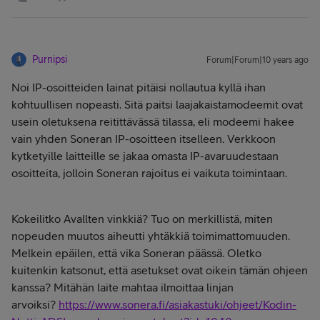
Purnipsi
Forum|Forum|10 years ago
Noi IP-osoitteiden lainat pitäisi nollautua kyllä ihan
kohtuullisen nopeasti. Sitä paitsi laajakaistamodeemit ovat
usein oletuksena reitittävässä tilassa, eli modeemi hakee
vain yhden Soneran IP-osoitteen itselleen. Verkkoon
kytketyille laitteille se jakaa omasta IP-avaruudestaan
osoitteita, jolloin Soneran rajoitus ei vaikuta toimintaan.
Kokeilitko Avallten vinkkiä? Tuo on merkillistä, miten
nopeuden muutos aiheutti yhtäkkiä toimimattomuuden.
Melkein epäilen, että vika Soneran päässä. Oletko
kuitenkin katsonut, että asetukset ovat oikein tämän ohjeen
kanssa? Mitähän laite mahtaa ilmoittaa linjan
arvoiksi?
https://www.sonera.fi/asiakastuki/ohjeet/Kodin-