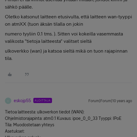
sähkö päälle.
Oletko katsonut laitteen etusivulta, että laitteen wan-tyyppi
on atmXX (tuon äksän tilalla on jokin
numero tyyliin 0.1 tms. ). Sitten voi kokeilla vasemmasta
valikosta "tietoja laitteesta" valitset sieltä
ulkoverkko (wan) ja katsoa sieltä mikä on tuon rajapinnan
tila.
eskojp55
ALOITTAJA
Forum|Forum|10 years ago
E
Tietoa laitteesta: ulkoverkon tiedot (WAN):
Ohjelmistorajapinta: atm0.1 Kuvaus: ipoe_0_0_33 Tyyppi: IPoE
Tila: Muodostetaan yhteys
Asetukset: