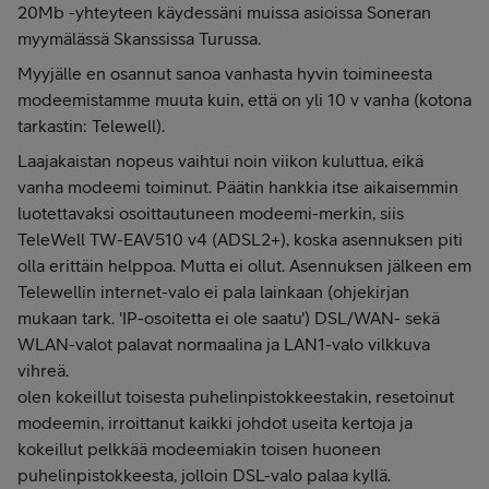
20Mb -yhteyteen käydessäni muissa asioissa Soneran
myymälässä Skanssissa Turussa.
Myyjälle en osannut sanoa vanhasta hyvin toimineesta
modeemistamme muuta kuin, että on yli 10 v vanha (kotona
tarkastin: Telewell).
Laajakaistan nopeus vaihtui noin viikon kuluttua, eikä
vanha modeemi toiminut. Päätin hankkia itse aikaisemmin
luotettavaksi osoittautuneen modeemi-merkin, siis
TeleWell TW-EAV510 v4 (ADSL2+), koska asennuksen piti
olla erittäin helppoa. Mutta ei ollut. Asennuksen jälkeen em
Telewellin internet-valo ei pala lainkaan (ohjekirjan
mukaan tark. 'IP-osoitetta ei ole saatu') DSL/WAN- sekä
WLAN-valot palavat normaalina ja LAN1-valo vilkkuva
vihreä.
olen kokeillut toisesta puhelinpistokkeestakin, resetoinut
modeemin, irroittanut kaikki johdot useita kertoja ja
kokeillut pelkkää modeemiakin toisen huoneen
puhelinpistokkeesta, jolloin DSL-valo palaa kyllä.