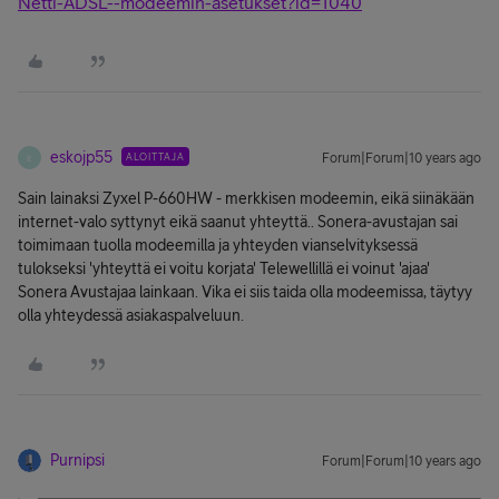
Netti-ADSL--modeemin-asetukset?id=1040
eskojp55
ALOITTAJA
Forum|Forum|10 years ago
E
Sain lainaksi Zyxel P-660HW - merkkisen modeemin, eikä siinäkään
internet-valo syttynyt eikä saanut yhteyttä.. Sonera-avustajan sai
toimimaan tuolla modeemilla ja yhteyden vianselvityksessä
tulokseksi 'yhteyttä ei voitu korjata' Telewellillä ei voinut 'ajaa'
Sonera Avustajaa lainkaan. Vika ei siis taida olla modeemissa, täytyy
olla yhteydessä asiakaspalveluun.
Purnipsi
Forum|Forum|10 years ago