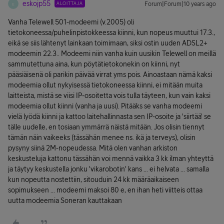
eskojp55
ALOITTAJA
Forum|Forum|10 years ago
E
Vanha Telewell 501-modeemi (v.2005) oli
tietokoneessa/puhelinpistokkeessa kiinni, kun nopeus muuttui 17.3.,
eikä se siis lähtenyt lainkaan toimimaan, siksi ostin uuden ADSL2+
modeemin 22.3.. Modeemi niin vanha kuin uusikin Telewell on meillä
sammutettuna aina, kun pöytätietokonekin on kiinni, nyt
pääsiäisenä oli parikin päivää virrat yms pois. Ainoastaan nämä kaksi
modeemia ollut nykyisessä tietokoneessa kiinni, ei mitään muita
laitteista, mistä se viisi IP-osoitetta vois tulla täyteen, kun vain kaksi
modeemia ollut kiinni (vanha ja uusi). Pitääks se vanha modeemi
vielä lyödä kiinni ja kattoo laitehallinnasta sen IP-osoite ja 'siirtää' se
tälle uudelle, en tosiaan ymmärrä näistä mitään. Jos olisin tiennyt
tämän näin vaikeeks (tässähän menee ns. ikä ja terveys), olisin
pysyny siinä 2M-nopeudessa. Mitä olen vanhan arkiston
keskusteluja kattonu tässähän voi mennä vaikka 3 kk ilman yhteyttä
ja täytyy keskustella jonku 'vikarobotin' kans ... ei helvata ... samalla
kun nopeutta nostettiin, sitouduin 24 kk määräaikaiseen
sopimukseen ... modeemi maksoi 80 e, en ihan heti viitteis ottaa
uutta modeemia Soneran kauttakaan