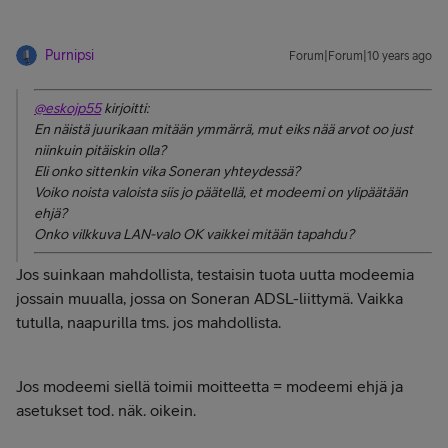
Purnipsi
Forum|Forum|10 years ago
@eskojp55
kirjoitti:
En näistä juurikaan mitään ymmärrä, mut eiks nää arvot oo just
niinkuin pitäiskin olla?
Eli onko sittenkin vika Soneran yhteydessä?
Voiko noista valoista siis jo päätellä, et modeemi on ylipäätään
ehjä?
Onko vilkkuva LAN-valo OK vaikkei mitään tapahdu?
Jos suinkaan mahdollista, testaisin tuota uutta modeemia
jossain muualla, jossa on Soneran ADSL-liittymä. Vaikka
tutulla, naapurilla tms. jos mahdollista.
Jos modeemi siellä toimii moitteetta = modeemi ehjä ja
asetukset tod. näk. oikein.