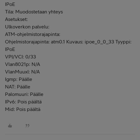
IPoE
Tila: Muodostetaan yhteys
Asetukset:
Ulkoverkon palvelu:
ATM-ohjelmistorajapinta:
Ohjelmistorajapinta: atm0.1 Kuvaus: ipoe_0_0_33 Tyyppi:
IPoE
VPI/VCI: 0/33
Vlan8021p: N/A
VlanMuuxl: N/A
Igmp: Päälle
NAT: Päälle
Palomuuri: Päälle
IPv6: Pois päältä
Mid: Pois päältä