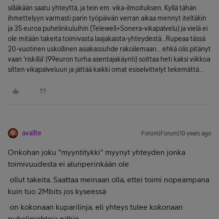
silläkään saatu yhteyttä, ja tein em. vika-ilmoituksen. Kyllä tähän
ihmettelyyn varmasti parin työpäivän verran aikaa mennyt iteltäkin
ja 35 euroa puhelinkuluihin (Telewell+Sonera-vikapalvelu) ja vielä ei
ole mitään takeita toimivasta laajakaista-yhteydestä...Rupeaa tässä
20-vuotinen uskollinen asiakassuhde rakoilemaan... ehkä olis pitänyt
vaan 'riskillä' (99euron turha asentajakäynti) soittaa heti kaksi viikkoa
sitten vikapalveluun ja jättää kaikki omat esiselvittelyt tekemättä...
avallte
Forum|Forum|10 years ago
Onkohan joku "myyntitykki" myynyt yhteyden jonka
toimivuudesta ei alunperinkään ole
ollut takeita. Saattaa meinaan olla, ettei toimi nopeampana
kuin tuo 2Mbits jos kyseessä
on kokonaan kuparilinja, eli yhteys tulee kokonaan
puhelinjohtoja pitkin.