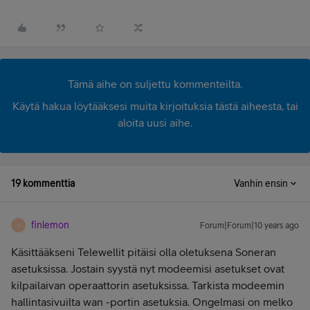
Tämä aihe on suljettu kommenteilta.
Käytä hakua löytääksesi muita kirjoituksia tästä aiheesta, tai
aloita uusi aihe.
19 kommenttia
Vanhin ensin
finlemon
Forum|Forum|10 years ago
F
Käsittääkseni Telewellit pitäisi olla oletuksena Soneran
asetuksissa. Jostain syystä nyt modeemisi asetukset ovat
kilpailaivan operaattorin asetuksissa. Tarkista modeemin
hallintasivuilta wan -portin asetuksia. Ongelmasi on melko