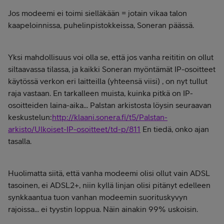
Jos modeemi ei toimi sielläkään = jotain vikaa talon
kaapeloinnissa, puhelinpistokkeissa, Soneran päässä.
Yksi mahdollisuus voi olla se, että jos vanha reititin on ollut
siltaavassa tilassa, ja kaikki Soneran myöntämät IP-osoitteet
käytössä verkon eri laitteilla (yhteensä viisi) , on nyt tullut
raja vastaan. En tarkalleen muista, kuinka pitkä on IP-
osoitteiden laina-aika... Palstan arkistosta löysin seuraavan
keskustelun:
http://klaani.sonera.fi/t5/Palstan-
arkisto/Ulkoiset-IP-osoitteet/td-p/811
En tiedä, onko ajan
tasalla.
Huolimatta siitä, että vanha modeemi olisi ollut vain ADSL
tasoinen, ei ADSL2+, niin kyllä linjan olisi pitänyt edelleen
synkkaantua tuon vanhan modeemin suorituskyvyn
rajoissa... ei tyystin loppua. Näin ainakin 99% uskoisin.