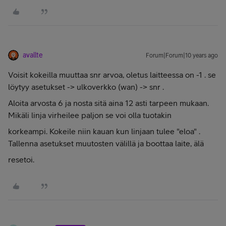
avallte
Forum|Forum|10 years ago
Voisit kokeilla muuttaa snr arvoa, oletus laitteessa on -1 . se
löytyy asetukset -> ulkoverkko (wan) -> snr .
Aloita arvosta 6 ja nosta sitä aina 12 asti tarpeen mukaan.
Mikäli linja virheilee paljon se voi olla tuotakin
korkeampi. Kokeile niin kauan kun linjaan tulee "eloa" .
Tallenna asetukset muutosten välillä ja boottaa laite, älä
resetoi.