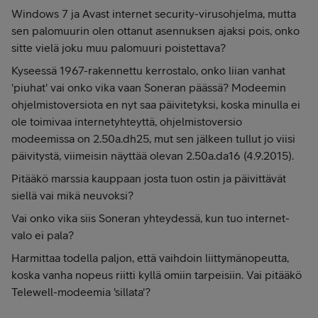
Windows 7 ja Avast internet security-virusohjelma, mutta
sen palomuurin olen ottanut asennuksen ajaksi pois, onko
sitte vielä joku muu palomuuri poistettava?
Kyseessä 1967-rakennettu kerrostalo, onko liian vanhat
'piuhat' vai onko vika vaan Soneran päässä? Modeemin
ohjelmistoversiota en nyt saa päivitetyksi, koska minulla ei
ole toimivaa internetyhteyttä, ohjelmistoversio
modeemissa on 2.50a.dh25, mut sen jälkeen tullut jo viisi
päivitystä, viimeisin näyttää olevan 2.50a.da16 (4.9.2015).
Pitääkö marssia kauppaan josta tuon ostin ja päivittävät
siellä vai mikä neuvoksi?
Vai onko vika siis Soneran yhteydessä, kun tuo internet-
valo ei pala?
Harmittaa todella paljon, että vaihdoin liittymänopeutta,
koska vanha nopeus riitti kyllä omiin tarpeisiin. Vai pitääkö
Telewell-modeemia 'sillata'?