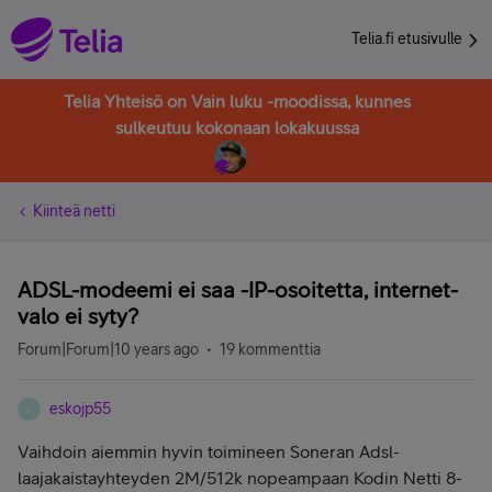
Telia.fi etusivulle
Telia Yhteisö on Vain luku -moodissa, kunnes
sulkeutuu kokonaan lokakuussa
Kiinteä netti
ADSL-modeemi ei saa -IP-osoitetta, internet-
valo ei syty?
Forum|Forum|10 years ago
19 kommenttia
eskojp55
E
Vaihdoin aiemmin hyvin toimineen Soneran Adsl-
laajakaistayhteyden 2M/512k nopeampaan Kodin Netti 8-