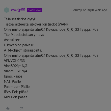
eskojp55
ALOITTAJA
Forum|Forum|10 years ago
E
Tällaiset tiedot löytyi:
Tietoa laitteesta: ulkoverkon tiedot (WAN):
Ohjelmistorajapinta: atm0.1 Kuvaus: ipoe_0_0_33 Tyyppi: IPoE
Tila: Muodostetaan yhteys
Asetukset:
Ulkoverkon palvelu:
ATM-ohjelmistorajapinta:
Ohjelmistorajapinta: atm0.1 Kuvaus: ipoe_0_0_33 Tyyppi: IPoE
VPI/VCI: 0/33
Vlan8021p: N/A
VlanMuuxl: N/A
Igmp: Päälle
NAT: Päälle
Palomuuri: Päälle
IPv6: Pois päältä
Mid: Pois päältä