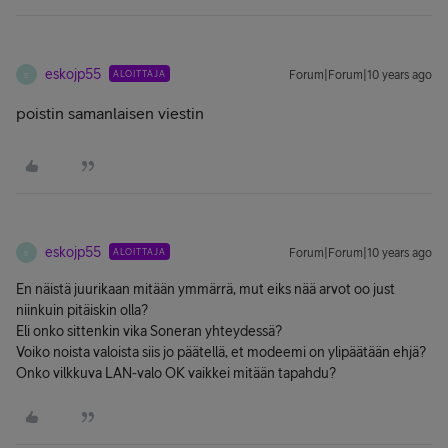
eskojp55
ALOITTAJA
Forum|Forum|10 years ago
E
poistin samanlaisen viestin
eskojp55
ALOITTAJA
Forum|Forum|10 years ago
E
En näistä juurikaan mitään ymmärrä, mut eiks nää arvot oo just
niinkuin pitäiskin olla?
Eli onko sittenkin vika Soneran yhteydessä?
Voiko noista valoista siis jo päätellä, et modeemi on ylipäätään ehjä?
Onko vilkkuva LAN-valo OK vaikkei mitään tapahdu?