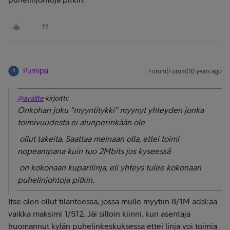
Purnipsi
Forum|Forum|10 years ago
@avallte
kirjoitti:
Onkohan joku "myyntitykki" myynyt yhteyden jonka
toimivuudesta ei alunperinkään ole
ollut takeita. Saattaa meinaan olla, ettei toimi
nopeampana kuin tuo 2Mbits jos kyseessä
on kokonaan kuparilinja, eli yhteys tulee kokonaan
puhelinjohtoja pitkin.
Itse olen ollut tilanteessa, jossa mulle myytiin 8/1M adsl:ää
vaikka maksimi 1/512. Jäi silloin kiinni, kun asentaja
huomannut kylän puhelinkeskuksessa ettei linja voi toimia