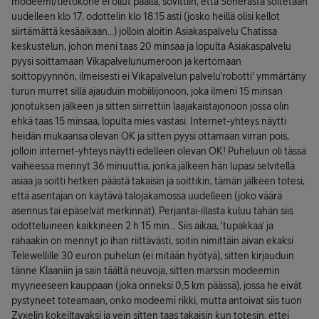
modeemi/tietokone ei ollut päällä, sovittiin, että Sonerasta soitetaan
uudelleen klo 17, odottelin klo 18.15 asti (josko heillä olisi kellot
siirtämättä kesäaikaan...) jolloin aloitin Asiakaspalvelu Chatissa
keskustelun, johon meni taas 20 minsaa ja lopulta Asiakaspalvelu
pyysi soittamaan Vikapalvelunumeroon ja kertomaan
soittopyynnön, ilmeisesti ei Vikapalvelun palvelu'robotti' ymmärtäny
turun murret sillä ajauduin mobiilijonoon, joka ilmeni 15 minsan
jonotuksen jälkeen ja sitten siirrettiin laajakaistajonoon jossa olin
ehkä taas 15 minsaa, lopulta mies vastasi. Internet-yhteys näytti
heidän mukaansa olevan OK ja sitten pyysi ottamaan virran pois,
jolloin internet-yhteys näytti edelleen olevan OK! Puheluun oli tässä
vaiheessa mennyt 36 minuuttia, jonka jälkeen hän lupasi selvitellä
asiaa ja soitti hetken päästä takaisin ja soittikin, tämän jälkeen totesi,
että asentajan on käytävä talojakamossa uudelleen (joko väärä
asennus tai epäselvät merkinnät). Perjantai-illasta kuluu tähän siis
odotteluineen kaikkineen 2 h 15 min... Siis aikaa, 'tupakkaa' ja
rahaakin on mennyt jo ihan riittävästi, soitin nimittäin aivan ekaksi
Telewellille 30 euron puhelun (ei mitään hyötyä), sitten kirjauduin
tänne Klaaniin ja sain täältä neuvoja, sitten marssin modeemin
myyneeseen kauppaan (joka onneksi 0,5 km päässä), jossa he eivät
pystyneet toteamaan, onko modeemi rikki, mutta antoivat siis tuon
Zyxelin kokeiltavaksi ja vein sitten taas takaisin kun totesin, ettei