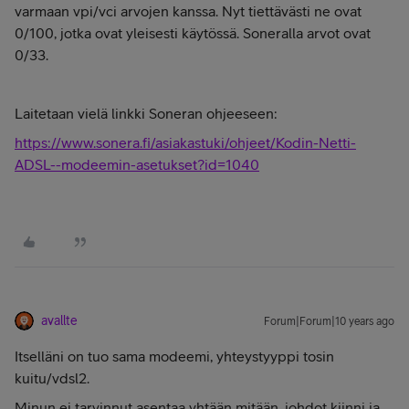
varmaan vpi/vci arvojen kanssa. Nyt tiettävästi ne ovat
0/100, jotka ovat yleisesti käytössä. Soneralla arvot ovat
0/33.
Laitetaan vielä linkki Soneran ohjeeseen:
https://www.sonera.fi/asiakastuki/ohjeet/Kodin-Netti-
ADSL--modeemin-asetukset?id=1040
avallte
Forum|Forum|10 years ago
Itselläni on tuo sama modeemi, yhteystyyppi tosin
kuitu/vdsl2.
Minun ei tarvinnut asentaa yhtään mitään, johdot kiinni ja