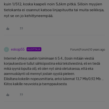
kuin 1/512, koska kaapeli noin 5,6km pitkä. Silloin myyjien
tietokanta ei osannut katsoa linjapituutta tai muita seikkoja,
nyt se on jo kehittyneempää.
eskojp55
ALOITTAJA
Forum|Forum|10 years ago
E
Internet-yhteys saatiin toimimaan ti 5.4., (tosin mitään viestiä
korjauksesta ei tullut sähköpostina eikä tekstiviestinä, eli en tiedä
mikä syynä lopulta oli), eli olen nyt siinä oletuksessa, että eka
asennuskäynti oli mennyt jostain syystä pieleen.
Eilisiltana kokeilin nopeusmittaria, antoi lukemat 13,7 Mb/0,92 Mb ...
Kiitos kaikille neuvoista ja tsemppauksesta.