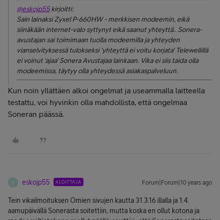
@eskojp55
kirjoitti:
Sain lainaksi Zyxel P-660HW - merkkisen modeemin, eikä
siinäkään internet-valo syttynyt eikä saanut yhteyttä.. Sonera-
avustajan sai toimimaan tuolla modeemilla ja yhteyden
vianselvityksessä tulokseksi 'yhteyttä ei voitu korjata' Telewellillä
ei voinut 'ajaa' Sonera Avustajaa lainkaan. Vika ei siis taida olla
modeemissa, täytyy olla yhteydessä asiakaspalveluun.
Kun noin yllättäen alkoi ongelmat ja useammalla laitteella
testattu, voi hyvinkin olla mahdollista, että ongelmaa
Soneran päässä.
eskojp55
ALOITTAJA
Forum|Forum|10 years ago
E
Tein vikailmoituksen Omien sivujen kautta 31.3.16 illalla ja 1.4.
aamupäivällä Sonerasta soitettiin, mutta koska en ollut kotona ja