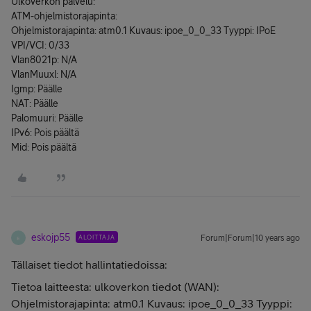
Ulkoverkon palvelu:
ATM-ohjelmistorajapinta:
Ohjelmistorajapinta: atm0.1 Kuvaus: ipoe_0_0_33 Tyyppi: IPoE
VPI/VCI: 0/33
Vlan8021p: N/A
VlanMuuxl: N/A
Igmp: Päälle
NAT: Päälle
Palomuuri: Päälle
IPv6: Pois päältä
Mid: Pois päältä
eskojp55
ALOITTAJA
Forum|Forum|10 years ago
E
Tällaiset tiedot hallintatiedoissa:
Tietoa laitteesta: ulkoverkon tiedot (WAN):
Ohjelmistorajapinta: atm0.1 Kuvaus: ipoe_0_0_33 Tyyppi: