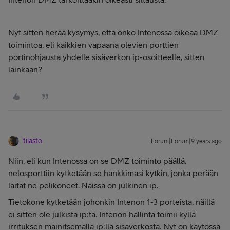
Nyt sitten herää kysymys, että onko Intenossa oikeaa DMZ
toimintoa, eli kaikkien vapaana olevien porttien
portinohjausta yhdelle sisäverkon ip-osoitteelle, sitten
lainkaan?
tilasto
Forum|Forum|9 years ago
Niin, eli kun Intenossa on se DMZ toiminto päällä,
nelosporttiin kytketään se hankkimasi kytkin, jonka perään
laitat ne pelikoneet. Näissä on julkinen ip.
Tietokone kytketään johonkin Intenon 1-3 porteista, näillä
ei sitten ole julkista ip:tä. Intenon hallinta toimii kyllä
irrituksen mainitsemalla ip:llä sisäverkosta. Nyt on käytössä