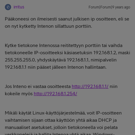
irritus
Forum|Forum|9 years ago
Pääkoneesi on ilmeisesti saanut julkisen ip osoitteen, eli se
on nyt kytketty Intenon sillattuun porttiin.
Kytke tietokone Intenossa reititettyyn porttiin tai vaihda
tietokoneelle IP-osoitteeksi käsiasetuksin 192.168.1.2, maski
255.255.255.0, yhdyskäytävä 192.168.1.1, nimipalvelin
192.168.1.1 niin pääset jälleen Intenon hallintaan.
Jos Inteno ei vastaa osoitteesta
http://192.168.1.1/
niin
kokeile myös
http://192.168.1.254/
Mikäli käytät Linux-käyttöjärjestelmää, voit IP-osoitteen
vaihtamisen sijaan ottaa käyttöön yhtä aikaa DHCP ja
manuaaliset asetukset, jolloin tietokoneella voi pelata
verkkopelejä ja hallita Intenoa yhtä aikaa. Windows-