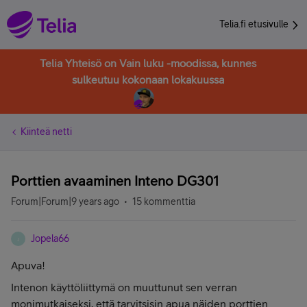
Telia.fi etusivulle
Telia Yhteisö on Vain luku -moodissa, kunnes
sulkeutuu kokonaan lokakuussa
Kiinteä netti
Porttien avaaminen Inteno DG301
Forum|Forum|9 years ago
15 kommenttia
Jopela66
J
Apuva!
Intenon käyttöliittymä on muuttunut sen verran
monimutkaiseksi, että tarvitsisin apua näiden porttien