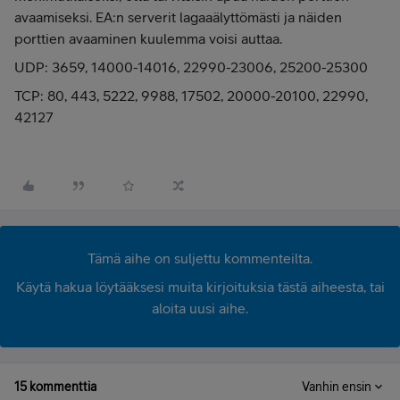
avaamiseksi. EA:n serverit lagaaälyttömästi ja näiden
porttien avaaminen kuulemma voisi auttaa.
UDP: 3659, 14000-14016, 22990-23006, 25200-25300
TCP: 80, 443, 5222, 9988, 17502, 20000-20100, 22990,
42127
Tämä aihe on suljettu kommenteilta.
Käytä hakua löytääksesi muita kirjoituksia tästä aiheesta, tai
aloita uusi aihe.
15 kommenttia
Vanhin ensin