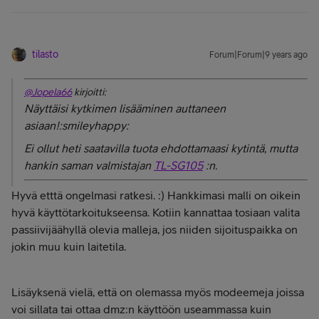
tilasto
Forum|Forum|9 years ago
@Jopela66
kirjoitti:
Näyttäisi kytkimen lisääminen auttaneen
asiaan!:smileyhappy:
Ei ollut heti saatavilla tuota ehdottamaasi kytintä, mutta
hankin saman valmistajan
TL-SG105
:n.
Hyvä etttä ongelmasi ratkesi. :) Hankkimasi malli on oikein
hyvä käyttötarkoitukseensa. Kotiin kannattaa tosiaan valita
passiivijäähyllä olevia malleja, jos niiden sijoituspaikka on
jokin muu kuin laitetila.
Lisäyksenä vielä, että on olemassa myös modeemeja joissa
voi sillata tai ottaa dmz:n käyttöön useammassa kuin