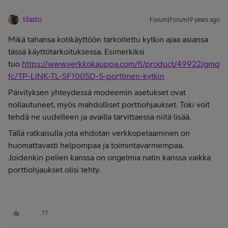
tilasto
Forum|Forum|9 years ago
Mikä tahansa kotikäyttöön tarkoitettu kytkin ajaa asiansa
tässä käyttötarkoituksessa. Esimerkiksi
tuo
https://www.verkkokauppa.com/fi/product/49922/gmq
fc/TP-LINK-TL-SF1005D-5-porttinen-kytkin
Päivityksen yhteydessä modeemin asetukset ovat
nollautuneet, myös mahdolliset porttiohjaukset. Toki voit
tehdä ne uudelleen ja availla tarvittaessa niitä lisää.
Tällä ratkaisulla jota ehdotan verkkopelaaminen on
huomattavasti helpompaa ja toimintavarmempaa.
Joidenkin pelien kanssa on ongelmia natin kanssa vaikka
porttiohjaukset olisi tehty.