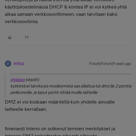
käyttöjärjestelmässä DHCP & kiinteä IP ei voi kytkeä yhtä
aikaa samaan verkkosovittimeen, vaan tarvitaan kaksi
verkkosovitinta.
irritus
Forum|Forum|9 years ago
@tilasto
kirjoitti:
kytkintä ei tarvita jos modeemista saa sillattua tai dmz:lle 2 porttia
pelikoneille, ja loput portit riittää muille laitteille
DMZ ei voi koskaan määritellä kuin yhdelle ainoalle
laitteelle kerrallaan.
Ilmeisesti Inteno on sotkenut termien merkitykset ja
Intenon DMZ tarkoittaakin oikeasti siltausta.