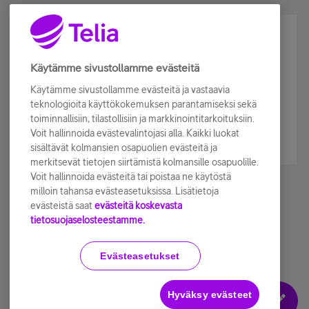
Älä jää paitsi – osallistu ja voita!
Tilaa Telian uutiskirje ja olet mukana arvonnassa.
Käytämme sivustollamme evästeitä
Samalla saat parhaat asiakasedut suoraan
Käytämme sivustollamme evästeitä ja vastaavia
sähköpostiisi.
teknologioita käyttökokemuksen parantamiseksi sekä
toiminnallisiin, tilastollisiin ja markkinointitarkoituksiin.
Voit hallinnoida evästevalintojasi alla. Kaikki luokat
Tilaa nyt
sisältävät kolmansien osapuolien evästeitä ja
merkitsevät tietojen siirtämistä kolmansille osapuolille.
Voit hallinnoida evästeitä tai poistaa ne käytöstä
milloin tahansa evästeasetuksissa. Lisätietoja
evästeistä saat
evästeitä koskevasta
tietosuojaselosteestamme.
Käyttöehdot
Accessibility statement
Evästeasetukset
Hyväksy evästeet
Evästeasetukset