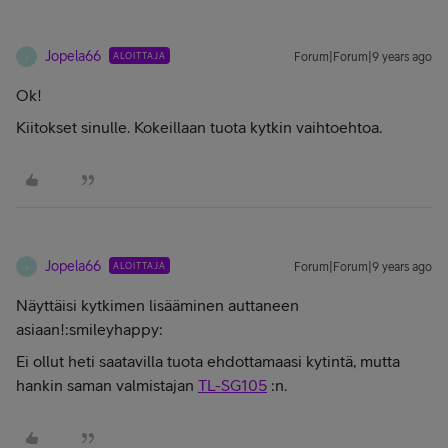
Jopela66
ALOITTAJA
Forum|Forum|9 years ago
J
Ok!
Kiitokset sinulle. Kokeillaan tuota kytkin vaihtoehtoa.
Jopela66
ALOITTAJA
Forum|Forum|9 years ago
J
Näyttäisi kytkimen lisääminen auttaneen
asiaan!:smileyhappy:
Ei ollut heti saatavilla tuota ehdottamaasi kytintä, mutta
hankin saman valmistajan
TL-SG105
:n.