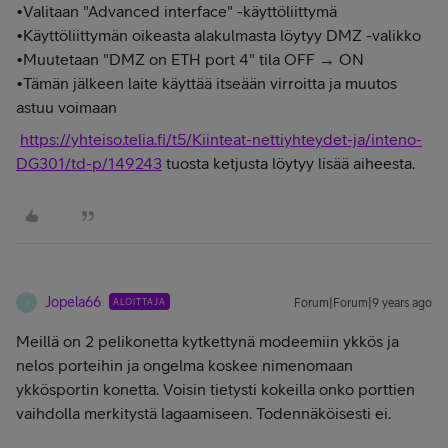
•Valitaan "Advanced interface" -käyttöliittymä
•Käyttöliittymän oikeasta alakulmasta löytyy DMZ -valikko
•Muutetaan "DMZ on ETH port 4" tila OFF → ON
•Tämän jälkeen laite käyttää itseään virroitta ja muutos
astuu voimaan
https://yhteiso.telia.fi/t5/Kiinteat-nettiyhteydet-ja/inteno-
DG301/td-p/149243
tuosta ketjusta löytyy lisää aiheesta.
Jopela66
ALOITTAJA
Forum|Forum|9 years ago
J
Meillä on 2 pelikonetta kytkettynä modeemiin ykkös ja
nelos porteihin ja ongelma koskee nimenomaan
ykkösportin konetta. Voisin tietysti kokeilla onko porttien
vaihdolla merkitystä lagaamiseen. Todennäköisesti ei.