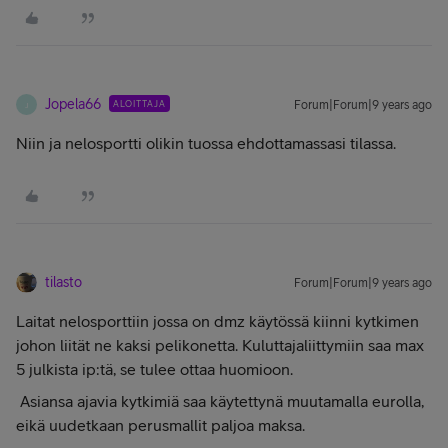
Jopela66
ALOITTAJA
Forum|Forum|9 years ago
J
Niin ja nelosportti olikin tuossa ehdottamassasi tilassa.
tilasto
Forum|Forum|9 years ago
Laitat nelosporttiin jossa on dmz käytössä kiinni kytkimen
johon liität ne kaksi pelikonetta. Kuluttajaliittymiin saa max
5 julkista ip:tä, se tulee ottaa huomioon.
Asiansa ajavia kytkimiä saa käytettynä muutamalla eurolla,
eikä uudetkaan perusmallit paljoa maksa.