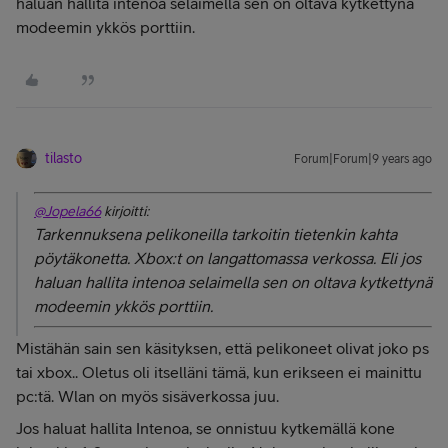
haluan hallita intenoa selaimella sen on oltava kytkettynä
modeemin ykkös porttiin.
tilasto
Forum|Forum|9 years ago
@Jopela66
kirjoitti:
Tarkennuksena pelikoneilla tarkoitin tietenkin kahta
pöytäkonetta. Xbox:t on langattomassa verkossa. Eli jos
haluan hallita intenoa selaimella sen on oltava kytkettynä
modeemin ykkös porttiin.
Mistähän sain sen käsityksen, että pelikoneet olivat joko ps
tai xbox.. Oletus oli itselläni tämä, kun erikseen ei mainittu
pc:tä. Wlan on myös sisäverkossa juu.
Jos haluat hallita Intenoa, se onnistuu kytkemällä kone