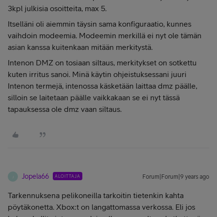
3kpl julkisia osoitteita, max 5.
Itselläni oli aiemmin täysin sama konfiguraatio, kunnes
vaihdoin modeemia. Modeemin merkillä ei nyt ole tämän
asian kanssa kuitenkaan mitään merkitystä.
Intenon DMZ on tosiaan siltaus, merkitykset on sotkettu
kuten irritus sanoi. Minä käytin ohjeistuksessani juuri
Intenon termejä, intenossa käsketään laittaa dmz päälle,
silloin se laitetaan päälle vaikkakaan se ei nyt tässä
tapauksessa ole dmz vaan siltaus.
Jopela66
ALOITTAJA
Forum|Forum|9 years ago
J
Tarkennuksena pelikoneilla tarkoitin tietenkin kahta
pöytäkonetta. Xbox:t on langattomassa verkossa. Eli jos