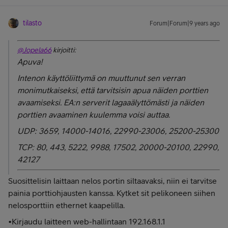
tilasto
Forum|Forum|9 years ago
@Jopela66
kirjoitti:
Apuva!
Intenon käyttöliittymä on muuttunut sen verran
monimutkaiseksi, että tarvitsisin apua näiden porttien
avaamiseksi. EA:n serverit lagaaälyttömästi ja näiden
porttien avaaminen kuulemma voisi auttaa.
UDP: 3659, 14000-14016, 22990-23006, 25200-25300
TCP: 80, 443, 5222, 9988, 17502, 20000-20100, 22990,
42127
Suosittelisin laittaan nelos portin siltaavaksi, niin ei tarvitse
painia porttiohjausten kanssa. Kytket sit pelikoneen siihen
nelosporttiin ethernet kaapelilla.
•Kirjaudu laitteen web-hallintaan 192.168.1.1