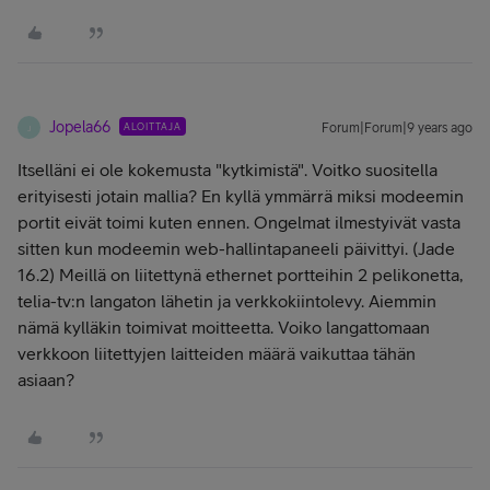
Jopela66
ALOITTAJA
Forum|Forum|9 years ago
J
Itselläni ei ole kokemusta "kytkimistä". Voitko suositella
erityisesti jotain mallia? En kyllä ymmärrä miksi modeemin
portit eivät toimi kuten ennen. Ongelmat ilmestyivät vasta
sitten kun modeemin web-hallintapaneeli päivittyi. (Jade
16.2) Meillä on liitettynä ethernet portteihin 2 pelikonetta,
telia-tv:n langaton lähetin ja verkkokiintolevy. Aiemmin
nämä kylläkin toimivat moitteetta. Voiko langattomaan
verkkoon liitettyjen laitteiden määrä vaikuttaa tähän
asiaan?