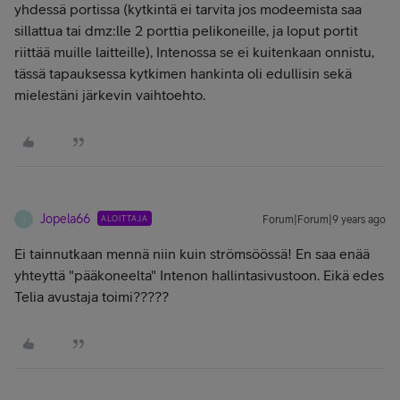
yhdessä portissa (kytkintä ei tarvita jos modeemista saa
sillattua tai dmz:lle 2 porttia pelikoneille, ja loput portit
riittää muille laitteille), Intenossa se ei kuitenkaan onnistu,
tässä tapauksessa kytkimen hankinta oli edullisin sekä
mielestäni järkevin vaihtoehto.
Jopela66
ALOITTAJA
Forum|Forum|9 years ago
J
Ei tainnutkaan mennä niin kuin strömsöössä! En saa enää
yhteyttä "pääkoneelta" Intenon hallintasivustoon. Eikä edes
Telia avustaja toimi?????