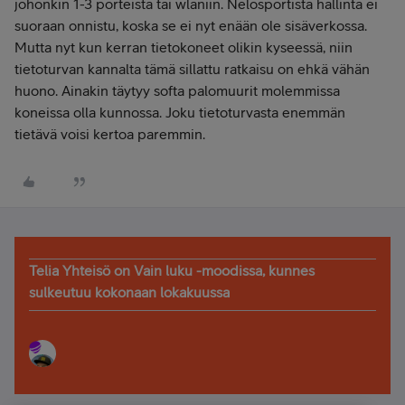
johonkin 1-3 porteista tai wlaniin. Nelosportista hallinta ei
suoraan onnistu, koska se ei nyt enään ole sisäverkossa.
Mutta nyt kun kerran tietokoneet olikin kyseessä, niin
tietoturvan kannalta tämä sillattu ratkaisu on ehkä vähän
huono. Ainakin täytyy softa palomuurit molemmissa
koneissa olla kunnossa. Joku tietoturvasta enemmän
tietävä voisi kertoa paremmin.
Telia Yhteisö on Vain luku -moodissa, kunnes
sulkeutuu kokonaan lokakuussa