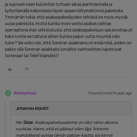
ja sujuvasti vaan kulutettiin turhaan aikaa jaarittelemalla ja
tyrkyttämällä kaikenlaisia täysin asiaani liittymättömiä palveluita.
Ymmärrän tokia, että asiakaspalvelijoiden tehtävä on myös myydä
uusia palveluita, mutta kuinka moni vanha asiakas vaihtaa
operaattoria ihan siitä kiukusta, että asiakaspalveluun saa jonottaa yli
kaksi tuntia verrattuna siihen kuinka paljon uutta myyntiä näin
tulee? Vai onko niin, että Soneran asiakkaina on enää niitä, joiden on
pakko olla Soneran asiakkaita (omatkin vaihtoehtoni rajoittuvat
Soneraan tai TeleFinlandiin)?
Anonymous
Forum|Forum|14 years ago
A
Johannes kirjoitti:
Hei
Skise
. Asiakaspalvelussamme on ollut viime aikoina
ruuhkaa. Harmi, että et päässyt eilen läpi. Voimme
mahdollisesti auttaa tämän palstan kautta, jos kerrot