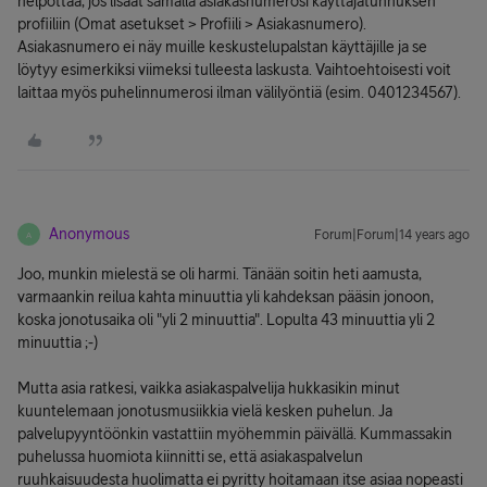
helpottaa, jos lisäät samalla asiakasnumerosi käyttäjätunnuksen
profiiliin (Omat asetukset > Profiili > Asiakasnumero).
Asiakasnumero ei näy muille keskustelupalstan käyttäjille ja se
löytyy esimerkiksi viimeksi tulleesta laskusta. Vaihtoehtoisesti voit
laittaa myös puhelinnumerosi ilman välilyöntiä (esim. 0401234567).
Anonymous
Forum|Forum|14 years ago
A
Joo, munkin mielestä se oli harmi. Tänään soitin heti aamusta,
varmaankin reilua kahta minuuttia yli kahdeksan pääsin jonoon,
koska jonotusaika oli "yli 2 minuuttia". Lopulta 43 minuuttia yli 2
minuuttia ;-)
Mutta asia ratkesi, vaikka asiakaspalvelija hukkasikin minut
kuuntelemaan jonotusmusiikkia vielä kesken puhelun. Ja
palvelupyyntöönkin vastattiin myöhemmin päivällä. Kummassakin
puhelussa huomiota kiinnitti se, että asiakaspalvelun
ruuhkaisuudesta huolimatta ei pyritty hoitamaan itse asiaa nopeasti