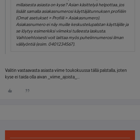
millaisesta asiasta on kyse? Asian käsittelyä helpottaa, jos
lisäät samalla asiakasnumerosi käyttäjätunnuksen profiiliin
(Omat asetukset > Profiili > Asiakasnumero).
Asiakasnumero ei näy muille keskustelupalstan käyttäjille ja
se löytyy esimerkiksi viimeksi tulleesta laskusta.
Vaihtoehtoisesti voit laittaa myös puhelinnumerosi ilman
välilyöntiä (esim. 0401234567).
Valitin vastaavasta asiasta viime toukokuussa tällä palstalla, joten
kyse ei taida olla aivan _viime_ajoista_...