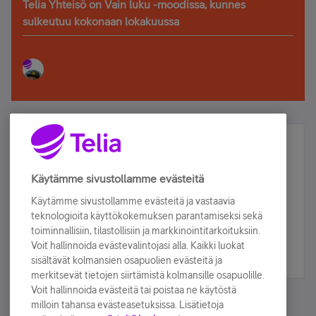
Telia Yhteisö on Vain luku -moodissa, kunnes
sulkeutuu kokonaan lokakuussa
Älä jää paitsi – osallistu ja voita!
Tilaa Telian uutiskirje ja olet mukana arvonnassa.
Käytämme sivustollamme evästeitä
Samalla saat parhaat asiakasedut suoraan
Käytämme sivustollamme evästeitä ja vastaavia
sähköpostiisi.
teknologioita käyttökokemuksen parantamiseksi sekä
toiminnallisiin, tilastollisiin ja markkinointitarkoituksiin.
Voit hallinnoida evästevalintojasi alla. Kaikki luokat
Tilaa nyt
sisältävät kolmansien osapuolien evästeitä ja
merkitsevät tietojen siirtämistä kolmansille osapuolille.
Voit hallinnoida evästeitä tai poistaa ne käytöstä
milloin tahansa evästeasetuksissa. Lisätietoja