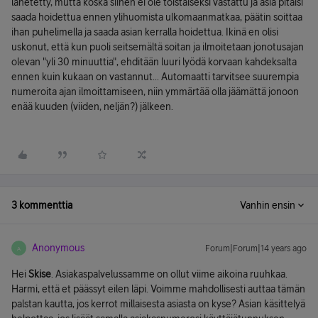
lähetetty, mutta koska siihen ei ole toistaiseksi vastattu ja asia pitäisi
saada hoidettua ennen ylihuomista ulkomaanmatkaa, päätin soittaa
ihan puhelimella ja saada asian kerralla hoidettua. Ikinä en olisi
uskonut, että kun puoli seitsemältä soitan ja ilmoitetaan jonotusajan
olevan "yli 30 minuuttia", ehditään luuri lyödä korvaan kahdeksalta
ennen kuin kukaan on vastannut... Automaatti tarvitsee suurempia
numeroita ajan ilmoittamiseen, niin ymmärtää olla jäämättä jonoon
enää kuuden (viiden, neljän?) jälkeen.
3 kommenttia
Vanhin ensin
Anonymous
Forum|Forum|14 years ago
A
Hei
Skise
. Asiakaspalvelussamme on ollut viime aikoina ruuhkaa.
Harmi, että et päässyt eilen läpi. Voimme mahdollisesti auttaa tämän
palstan kautta, jos kerrot millaisesta asiasta on kyse? Asian käsittelyä