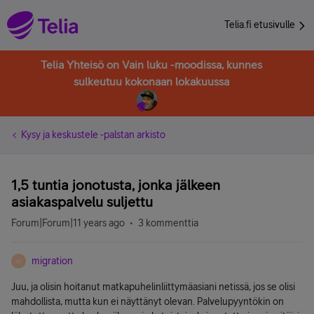
Telia.fi etusivulle
Telia Yhteisö on Vain luku -moodissa, kunnes
sulkeutuu kokonaan lokakuussa
Kysy ja keskustele -palstan arkisto
1,5 tuntia jonotusta, jonka jälkeen
asiakaspalvelu suljettu
Forum|Forum|11 years ago
3 kommenttia
migration
M
Juu, ja olisin hoitanut matkapuhelinliittymäasiani netissä, jos se olisi
mahdollista, mutta kun ei näyttänyt olevan. Palvelupyyntökin on