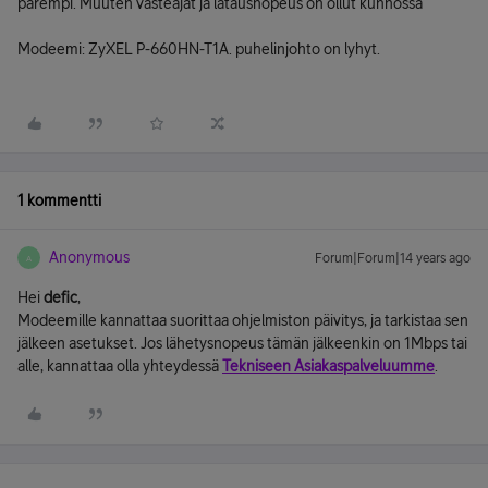
parempi. Muuten vasteajat ja latausnopeus on ollut kunnossa
Modeemi: ZyXEL P-660HN-T1A. puhelinjohto on lyhyt.
1 kommentti
Anonymous
Forum|Forum|14 years ago
A
Hei
defic
,
Modeemille kannattaa suorittaa ohjelmiston päivitys, ja tarkistaa sen
jälkeen asetukset. Jos lähetysnopeus tämän jälkeenkin on 1Mbps tai
alle, kannattaa olla yhteydessä
Tekniseen Asiakaspalveluumme
.