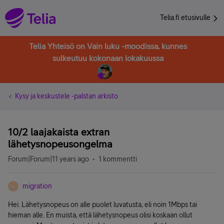
Telia.fi etusivulle
Telia Yhteisö on Vain luku -moodissa, kunnes
sulkeutuu kokonaan lokakuussa
Kysy ja keskustele -palstan arkisto
10/2 laajakaista extran
lähetysnopeusongelma
Forum|Forum|11 years ago
1 kommentti
migration
M
Hei. Lähetysnopeus on alle puolet luvatusta, eli noin 1Mbps tai
hieman alle. En muista, että lähetysnopeus olisi koskaan ollut