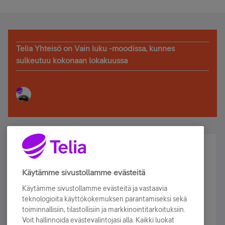
Telia Yhteisö on Vain luku -moodissa, kunnes
sulkeutuu kokonaan lokakuussa
Älä jää paitsi – osallistu ja voita!
Tilaa Telian uutiskirje ja olet mukana arvonnassa.
Käytämme sivustollamme evästeitä
Samalla saat parhaat asiakasedut suoraan
Käytämme sivustollamme evästeitä ja vastaavia
sähköpostiisi.
teknologioita käyttökokemuksen parantamiseksi sekä
toiminnallisiin, tilastollisiin ja markkinointitarkoituksiin.
Voit hallinnoida evästevalintojasi alla. Kaikki luokat
Tilaa nyt