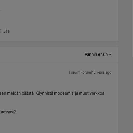
)
Jaa
Vanhin ensin
Forum|Forum|13 years ago
elleen meidän päästä. Käynnistä modeemisi ja muut verkkoa
ttaessasi?