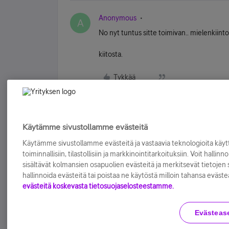
Anonymous
A
No nyt tuntus sitte toimivan.. mielenkiinto
kiitosta.
Tykkää
Käytämme sivustollamme evästeitä
Käytämme sivustollamme evästeitä ja vastaavia teknologioita kä
toiminnallisiin, tilastollisiin ja markkinointitarkoituksiin. Voit hallinn
sisältävät kolmansien osapuolien evästeitä ja merkitsevät tietojen si
hallinnoida evästeitä tai poistaa ne käytöstä milloin tahansa eväste
evästeitä koskevasta tietosuojaselosteestamme.
Evästeas