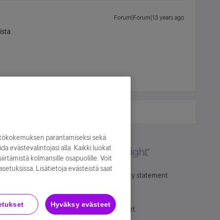
Forum|Forum|13 years ago
ista.
yttökokemuksen parantamiseksi sekä
oida evästevalintojasi alla. Kaikki luokat
irtämistä kolmansille osapuolille. Voit
asetuksissa. Lisätietoja evästeistä saat
Käyttöehdot
Accessibility statement
etukset
Hyväksy evästeet
Evästeasetukset