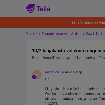
Telia Yhteisö on Va
Yhteisö
Foorumin etusivu
Arkisto
Kysy ja kesku
10/2 laajakaista valokuitu ongelma,
Forum|Forum|11 years ago
2 kommenttia
7 k
migration
Savumerkittäjä
M
Hei.
Liittymän tulisi olla 10/2 mutta toimii no
Oon koittanu useita eri modeemeja tulokse
oikealla nopeudella tänne. ja tosiaan.. Täm
1.5.2012..