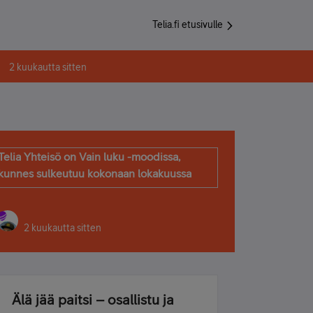
Telia.fi etusivulle
2 kuukautta sitten
Telia Yhteisö on Vain luku -moodissa,
kunnes sulkeutuu kokonaan lokakuussa
2 kuukautta sitten
Älä jää paitsi – osallistu ja