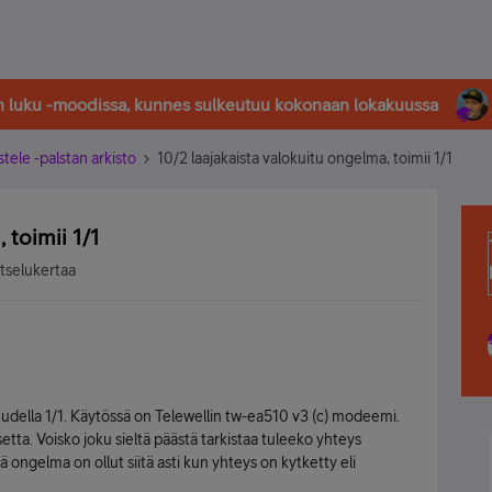
in luku -moodissa, kunnes sulkeutuu kokonaan lokakuussa
stele -palstan arkisto
10/2 laajakaista valokuitu ongelma, toimii 1/1
 toimii 1/1
atselukertaa
peudella 1/1. Käytössä on Telewellin tw-ea510 v3 (c) modeemi.
tta. Voisko joku sieltä päästä tarkistaa tuleeko yhteys
ä ongelma on ollut siitä asti kun yhteys on kytketty eli