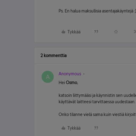
Ps. En halua maksullisia asentajakäyntejä :
Tykkää
2 kommenttia
Anonymous
A
Hei
Osmo
,
katsoin liittymääsi ja käynnistin sen uud
käyttävät laitteesi tarvittaessa uudestaan.
Onko tilanne vielä sama kuin viestiä kirjoi
Tykkää