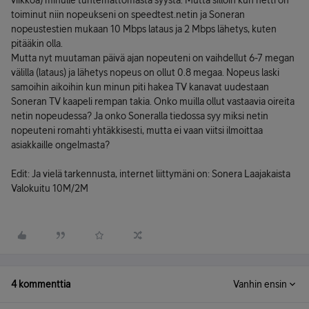
viikkoa) minulle tuntemattomasta syystä. Mutta silloin kun netti on
toiminut niin nopeukseni on speedtest.netin ja Soneran
nopeustestien mukaan 10 Mbps lataus ja 2 Mbps lähetys, kuten
pitääkin olla.
Mutta nyt muutaman päivä ajan nopeuteni on vaihdellut 6-7 megan
välilla (lataus) ja lähetys nopeus on ollut 0.8 megaa. Nopeus laski
samoihin aikoihin kun minun piti hakea TV kanavat uudestaan
Soneran TV kaapeli rempan takia. Onko muilla ollut vastaavia oireita
netin nopeudessa? Ja onko Soneralla tiedossa syy miksi netin
nopeuteni romahti yhtäkkisesti, mutta ei vaan viitsi ilmoittaa
asiakkaille ongelmasta?
Edit: Ja vielä tarkennusta, internet liittymäni on: Sonera Laajakaista
Valokuitu 10M/2M
4 kommenttia
Vanhin ensin