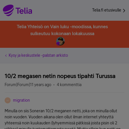
Telia.fi etusivulle
Telia Yhteisö on Vain luku -moodissa, kunnes
sulkeutuu kokonaan lokakuussa
Kysy ja keskustele -palstan arkisto
10/2 megasen netin nopeus tipahti Turussa
Forum|Forum|11 years ago
4 kommenttia
migration
M
Minulla on siis Soneran 10/2 meganen netti, joka on minulla ollut
noin vuoden. Vuoden aikana olen ollut ilman internet yhteyttä
yhteensä noin kuukauden (lyhyemmissä pätkissä joista pisin oli 2