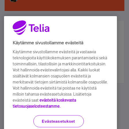
Älä jää paitsi – osallistu ja voita!
Tilaa Telian uutiskirje ja olet mukana arvonnassa.
Käytämme sivustollamme evästeitä
Samalla saat parhaat asiakasedut suoraan
Käytämme sivustollamme evästeitä ja vastaavia
sähköpostiisi.
teknologioita käyttökokemuksen parantamiseksi sekä
toiminnallisiin, tilastollisiin ja markkinointitarkoituksiin.
Voit hallinnoida evästevalintojasi alla. Kaikki luokat
Tilaa nyt
sisältävät kolmansien osapuolien evästeitä ja
merkitsevät tietojen siirtämistä kolmansille osapuolille.
Voit hallinnoida evästeitä tai poistaa ne käytöstä
milloin tahansa evästeasetuksissa. Lisätietoja
evästeistä saat
evästeitä koskevasta
tietosuojaselosteestamme.
Käyttöehdot
Accessibility statement
Evästeasetukset