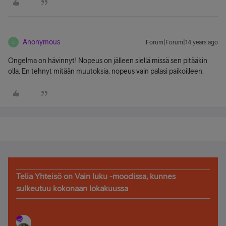
Anonymous
Forum|Forum|14 years ago
A
Ongelma on hävinnyt! Nopeus on jälleen siellä missä sen pitääkin
olla. En tehnyt mitään muutoksia, nopeus vain palasi paikoilleen.
Telia Yhteisö on Vain luku -moodissa, kunnes
sulkeutuu kokonaan lokakuussa