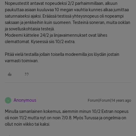
Nopeustestit antavat nopeudeksi 2/2 parhaimmillaan, alkuun
paukuttaa asiaan kuuluvaa 10 megan vauhtia kunnes alkaa jumittaa
satunnaiseksi ajaksi. Eräässä testissä yhteysnopeus oli nopeampi
saksaan ja jenkkeihin kuin suomeen. Testeinä soneran, muita ooklan
ja sovelluskohtaisia testejä.
Modeemi kättelee 24/2 ja linjavaimennukset ovat lähes
olemattomat. Kyseessä siis 10/2 extra.
Pitää vielä testailla jollain toisella modeemilla jos löydän jostain
varmasti toimivan.
Anonymous
Forum|Forum|14 years ago
A
Minulla samanlainen kokemus, aiemmin minun 10/2 Extran nopeus
oli noin 11/2 mutta nyt on noin 7/0.8. Myös Turussa ja ongelmia on
ollut noin viikko tai kaksi.