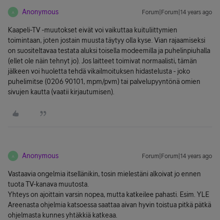
Anonymous
Forum|Forum|14 years ago
A
Kaapeli-TV -muutokset eivät voi vaikuttaa kuituliittymien
toimintaan, joten jostain muusta täytyy olla kyse. Vian rajaamiseksi
on suositeltavaa testata aluksi toisella modeemilla ja puhelinpiuhalla
(ellet ole näin tehnyt jo). Jos laitteet toimivat normaalisti, tämän
jälkeen voi huoletta tehdä vikailmoituksen hidastelusta - joko
puhelimitse (0206 90101, mpm/pvm) tai palvelupyyntönä omien
sivujen kautta (vaatii kirjautumisen).
Anonymous
Forum|Forum|14 years ago
A
Vastaavia ongelmia itsellänikin, tosin mielestäni alkoivat jo ennen
tuota TV-kanava muutosta.
Yhteys on ajoittain varsin nopea, mutta katkeilee pahasti. Esim. YLE
Areenasta ohjelmia katsoessa saattaa aivan hyvin toistua pitkä pätkä
ohjelmasta kunnes yhtäkkiä katkeaa.