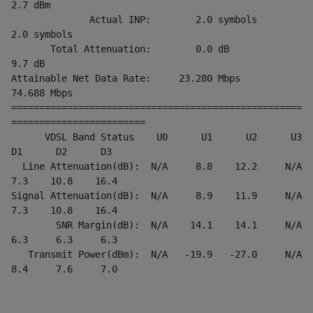
2.7 dBm
              Actual INP:        2.0 symbols       
2.0 symbols
       Total Attenuation:        0.0 dB            
9.7 dB
Attainable Net Data Rate:     23.280 Mbps       
74.688 Mbps
====================================================
========================
      VDSL Band Status    U0      U1      U2      U3      
D1      D2      D3
  Line Attenuation(dB):  N/A     8.8    12.2     N/A     
7.3    10.8    16.4   
Signal Attenuation(dB):  N/A     8.9    11.9     N/A     
7.3    10.8    16.4   
        SNR Margin(dB):  N/A    14.1    14.1     N/A     
6.3     6.3     6.3   
   Transmit Power(dBm):  N/A   -19.9   -27.0     N/A     
8.4     7.6     7.0 