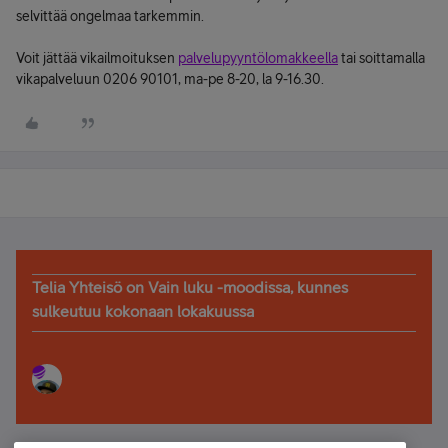
selvittää ongelmaa tarkemmin.
Voit jättää vikailmoituksen
palvelupyyntölomakkeella
tai soittamalla
vikapalveluun 0206 90101, ma-pe 8-20, la 9-16.30.
Telia Yhteisö on Vain luku -moodissa, kunnes
sulkeutuu kokonaan lokakuussa