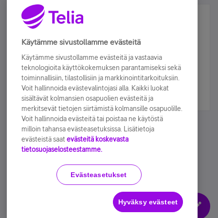
Älä jää paitsi – osallistu ja voita!
Tilaa Telian uutiskirje ja olet mukana arvonnassa.
Käytämme sivustollamme evästeitä
Samalla saat parhaat asiakasedut suoraan
Käytämme sivustollamme evästeitä ja vastaavia
sähköpostiisi.
teknologioita käyttökokemuksen parantamiseksi sekä
toiminnallisiin, tilastollisiin ja markkinointitarkoituksiin.
Voit hallinnoida evästevalintojasi alla. Kaikki luokat
Tilaa nyt
sisältävät kolmansien osapuolien evästeitä ja
merkitsevät tietojen siirtämistä kolmansille osapuolille.
Voit hallinnoida evästeitä tai poistaa ne käytöstä
milloin tahansa evästeasetuksissa. Lisätietoja
evästeistä saat
evästeitä koskevasta
tietosuojaselosteestamme.
Käyttöehdot
Accessibility statement
Evästeasetukset
Hyväksy evästeet
Evästeasetukset