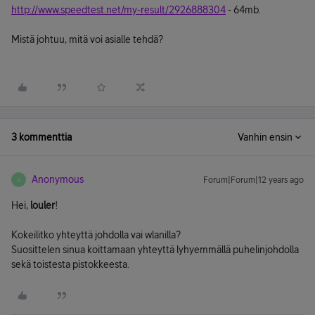
http://www.speedtest.net/my-result/2926888304
- 64mb.
Mistä johtuu, mitä voi asialle tehdä?
3 kommenttia
Vanhin ensin
Anonymous
Forum|Forum|12 years ago
A
Hei,
louler
!
Kokeilitko yhteyttä johdolla vai wlanilla?
Suosittelen sinua koittamaan yhteyttä lyhyemmällä puhelinjohdolla
sekä toistesta pistokkeesta.