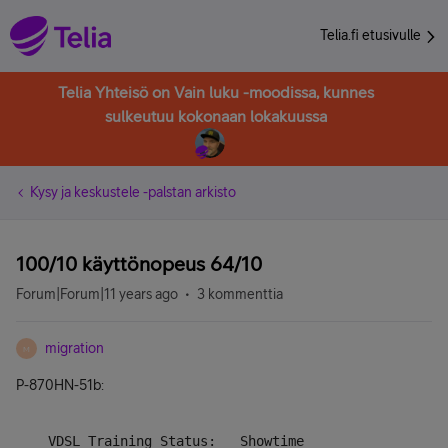
Telia.fi etusivulle
Telia Yhteisö on Vain luku -moodissa, kunnes
sulkeutuu kokonaan lokakuussa
Kysy ja keskustele -palstan arkisto
100/10 käyttönopeus 64/10
Forum|Forum|11 years ago
3 kommenttia
migration
M
P-870HN-51b:
    VDSL Training Status:   Showtime