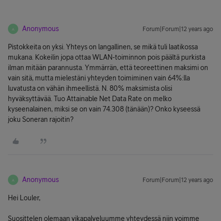
Anonymous
Forum|Forum|12 years ago
A
Pistokkeita on yksi. Yhteys on langallinen, se mikä tuli laatikossa
mukana. Kokeilin jopa ottaa WLAN-toiminnon pois päältä purkista
ilman mitään parannusta. Ymmärrän, että teoreettinen maksimi on
vain sitä, mutta mielestäni yhteyden toimiminen vain 64%:lla
luvatusta on vähän ihmeellistä. N. 80% maksimista olisi
hyväksyttävää. Tuo Attainable Net Data Rate on melko
kyseenalainen, miksi se on vain 74.308 (tänään)? Onko kyseessä
joku Soneran rajoitin?
Anonymous
Forum|Forum|12 years ago
A
Hei Louler,
Suosittelen olemaan vikapalveluumme yhteydessä niin voimme