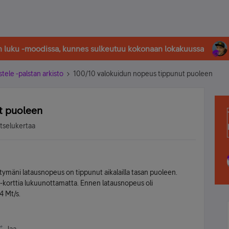
in luku -moodissa, kunnes sulkeutuu kokonaan lokakuussa
stele -palstan arkisto
100/10 valokuidun nopeus tippunut puoleen
t puoleen
atselukertaa
ittymäni latausnopeus on tippunut aikalailla tasan puoleen.
d-korttia lukuunottamatta. Ennen latausnopeus oli
4 Mt/s.