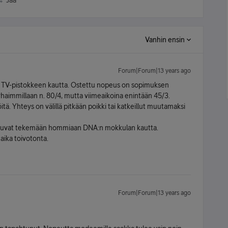
Jaa
Vanhin ensin
Forum|Forum|13 years ago
eys TV-pistokkeen kautta. Ostettu nopeus on sopimuksen
arhaimmillaan n. 80/4, mutta viimeaikoina enintään 45/3.
iöitä. Yhteys on välillä pitkään poikki tai katkeillut muutamaksi
 joutuvat tekemään hommiaan DNA:n mokkulan kautta.
aika toivotonta.
Forum|Forum|13 years ago