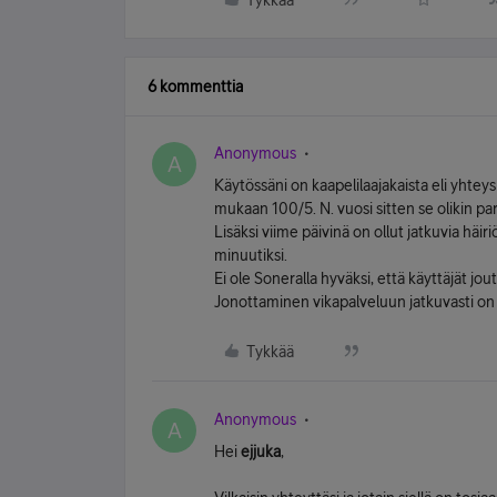
Tykkää
6 kommenttia
Anonymous
A
Käytössäni on kaapelilaajakaista eli yht
mukaan 100/5. N. vuosi sitten se olikin p
Lisäksi viime päivinä on ollut jatkuvia häir
minuutiksi.
Ei ole Soneralla hyväksi, että käyttäjät
Jonottaminen vikapalveluun jatkuvasti on 
Tykkää
Anonymous
A
Hei
ejjuka
,