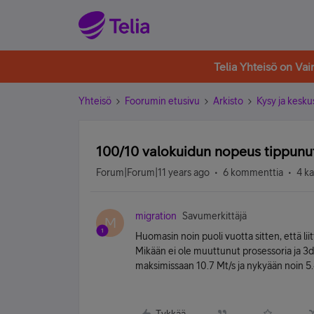
Telia Yhteisö on Va
Yhteisö
Foorumin etusivu
Arkisto
Kysy ja kesku
100/10 valokuidun nopeus tippunu
Forum|Forum|11 years ago
6 kommenttia
4 k
migration
Savumerkittäjä
M
Huomasin noin puoli vuotta sitten, että li
Mikään ei ole muuttunut prosessoria ja 3
maksimissaan 10.7 Mt/s ja nykyään noin 5.