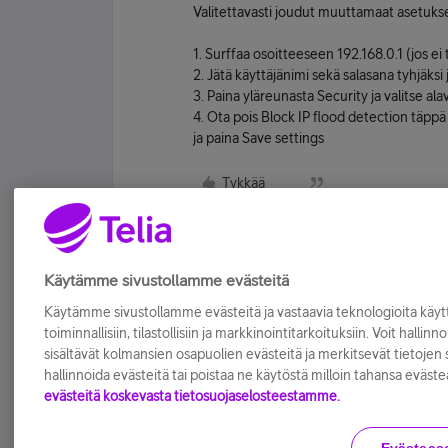
Valitettavasti joudut muuttamaat asetukset
1. Surffaa osoitteeseen 192.168.0.1 (jos ei 
2. Jätä käyttäjänimi sekä salasana tyhjäksi 
3. Paina yläreunasta Security ja valitse ala
4. Ota pois Block IP flood detection täppä
ja paina Save settings
Tykkää
Käytämme sivustollamme evästeitä
Käytämme sivustollamme evästeitä ja vastaavia teknologioita kä
toiminnallisiin, tilastollisiin ja markkinointitarkoituksiin. Voit hallinn
sisältävät kolmansien osapuolien evästeitä ja merkitsevät tietojen si
hallinnoida evästeitä tai poistaa ne käytöstä milloin tahansa eväste
evästeitä koskevasta tietosuojaselosteestamme.