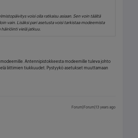
stopäivitys voisi olla ratkaisu asiaan. Sen voin täältä
oin vain. Lisäksi pari asetusta voisi tarkistaa modeemista
häiriöinti vielä jatkuu.
en modeemille. Antennipistokkeesta modeemille tuleva johto
vielä liittimien tiukkuudet. Pystyykö asetukset muuttamaan
Forum|Forum|13 years ago