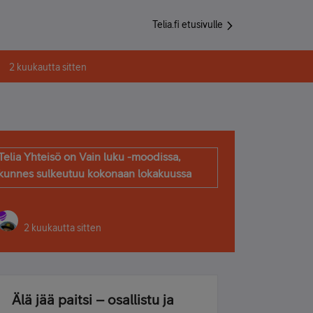
Telia.fi etusivulle
2 kuukautta sitten
Telia Yhteisö on Vain luku -moodissa,
kunnes sulkeutuu kokonaan lokakuussa
2 kuukautta sitten
Älä jää paitsi – osallistu ja